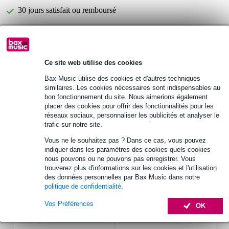
30 jours satisfait ou remboursé
Optez maintenant pour une extension de garantie de 2
ans et profitez de plus d'avantages exclusifs !
Ce site web utilise des cookies
7,45 € (frais uniques)
Bax Music utilise des cookies et d'autres techniques
similaires. Les cookies nécessaires sont indispensables au
Pioneer DJ DJC-REV5 BAG sacoche
Vous n'êtes pas sûr si le
bon fonctionnement du site. Nous aimerions également
pour contrôleur DJ
vous convient ?
placer des cookies pour offrir des fonctionnalités pour les
Démarrer la vérification
réseaux sociaux, personnaliser les publicités et analyser le
trafic sur notre site.
Vous ne le souhaitez pas ? Dans ce cas, vous pouvez
Informations
indiquer dans les paramètres des cookies quels cookies
nous pouvons ou ne pouvons pas enregistrer. Vous
trouverez plus d'informations sur les cookies et l'utilisation
Afficher toutes les caractéristiques du produit
des données personnelles par Bax Music dans notre
politique de confidentialité
.
Accessoires (29)
Vos Préférences
OK