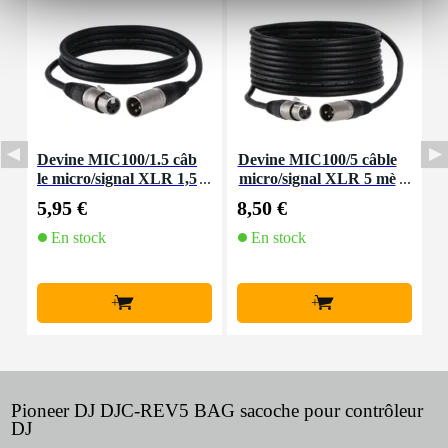
Devine MIC100/1.5 câb
Devine MIC100/5 câble
D
le micro/signal XLR 1,5
micro/signal XLR 5 mè
mètre
tres
5,95 €
8,50 €
4
En stock
En stock
+
+
Pioneer DJ DJC-REV5 BAG sacoche pour contrôleur
DJ