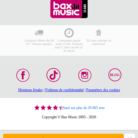
Livraison offerte dès 99
Commande passée
30 jours satisfait ou
€* / Retours gratuits
avant 23:00, livraison
remboursé
sous 2 jours ouvrés (si
en stock)
BLOG
Mentions légales
|
Politique de confidentialité
|
Paramètres des cookies
basé sur plus de 29 065 avis
Copyright © Bax Music 2003 - 2026