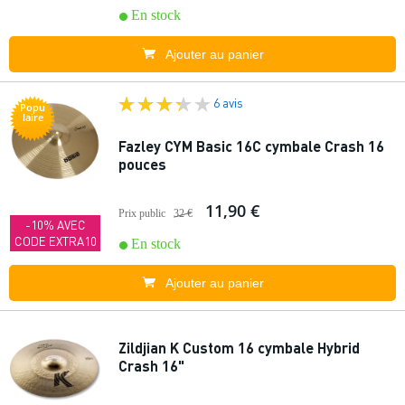
En stock
Ajouter au panier
6 avis
Popu
laire
Fazley CYM Basic 16C cymbale Crash 16
pouces
11,90 €
Prix public
32 €
-10% AVEC
CODE EXTRA10
En stock
Ajouter au panier
Zildjian K Custom 16 cymbale Hybrid
Crash 16"