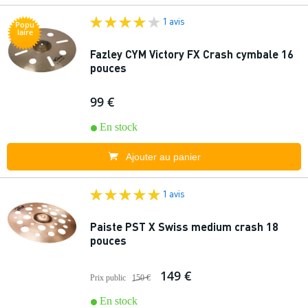
1 avis
Popu
laire
Fazley CYM Victory FX Crash cymbale 16
pouces
99 €
En stock
Ajouter au panier
1 avis
Paiste PST X Swiss medium crash 18
pouces
149 €
Prix public
150 €
En stock