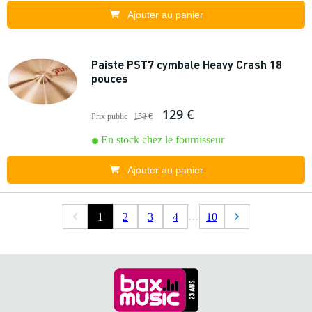
Ajouter au panier
Paiste PST7 cymbale Heavy Crash 18
pouces
129 €
Prix public
158 €
En stock chez le fournisseur
Ajouter au panier
…
1
2
3
4
10