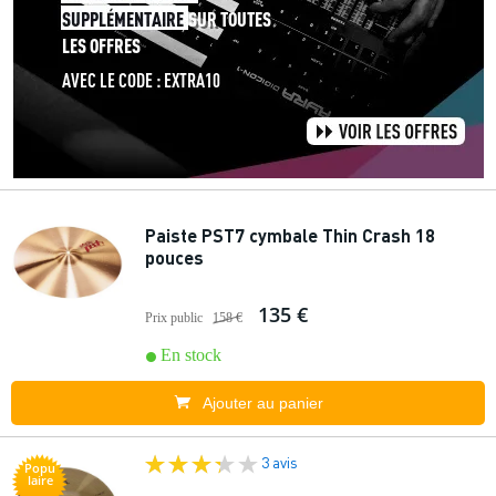
Paiste PST7 cymbale Thin Crash 18
pouces
135 €
Prix public
158 €
En stock
Ajouter au panier
3 avis
Popu
laire