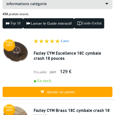
Informations catégorie
458
produits trouvés.
Top 10
Lancer le Guide interactif
Guide d'achat
4 avis
Popu
laire
Fazley CYM Excellence 18C cymbale
crash 18 pouces
129 €
Prix public
190 €
En stock
Ajouter au panier
Popu
Fazley CYM Brass 18C cymbale crash 18
laire