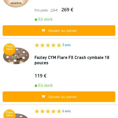
269 €
Prix public
275 €
En stock
Ajouter au panier
3 avis
Popu
laire
Fazley CYM Flare FX Crash cymbale 18
pouces
119 €
En stock
Ajouter au panier
6 avis
Popu
laire