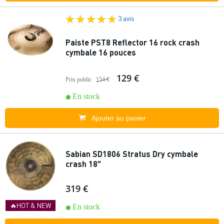
3 avis
Paiste PST8 Reflector 16 rock crash
cymbale 16 pouces
129 €
Prix public
154 €
En stock
Ajouter au panier
Sabian SD1806 Stratus Dry cymbale
crash 18"
319 €
🔥HOT & NEW
En stock