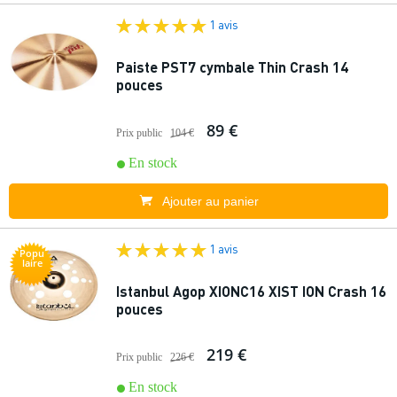
1 avis
Paiste PST7 cymbale Thin Crash 14
pouces
89 €
Prix public
104 €
En stock
Ajouter au panier
1 avis
Popu
laire
Istanbul Agop XIONC16 XIST ION Crash 16
pouces
219 €
Prix public
226 €
En stock