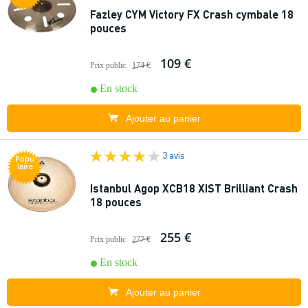
Fazley CYM Victory FX Crash cymbale 18
pouces
109 €
Prix public
174 €
En stock
Ajouter au panier
3 avis
Popu
laire
Istanbul Agop XCB18 XIST Brilliant Crash
18 pouces
255 €
Prix public
277 €
En stock
Ajouter au panier