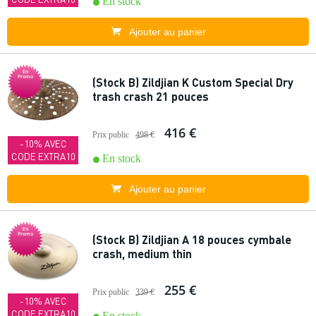
En stock
Ajouter au panier
En
Promo
(Stock B) Zildjian K Custom Special Dry
trash crash 21 pouces
416 €
Prix public
498 €
-10% AVEC
CODE EXTRA10
En stock
Ajouter au panier
En
Promo
(Stock B) Zildjian A 18 pouces cymbale
crash, medium thin
255 €
Prix public
339 €
-10% AVEC
CODE EXTRA10
En stock