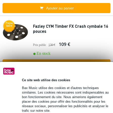
Ajouter au panier
Popu
Fazley CYM Timber FX Crash cymbale 16
laire
pouces
109 €
Prix public
136 €
En stock
Ajouter au panier
Ce site web utilise des cookies
Paiste PST7 cymbale Heavy Crash 16
pouces
Bax Music utilise des cookies et d'autres techniques
similaires. Les cookies nécessaires sont indispensables au
bon fonctionnement du site. Nous aimerions également
115 €
Prix public
128 €
placer des cookies pour offrir des fonctionnalités pour les
réseaux sociaux, personnaliser les publicités et analyser le
En stock
trafic sur notre site.