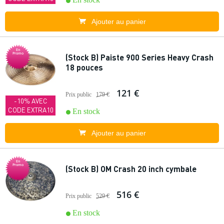
Ajouter au panier
En
Promo
(Stock B) Paiste 900 Series Heavy Crash
18 pouces
121 €
Prix public
179 €
-10% AVEC
CODE EXTRA10
En stock
Ajouter au panier
En
Promo
(Stock B) OM Crash 20 inch cymbale
516 €
Prix public
529 €
En stock