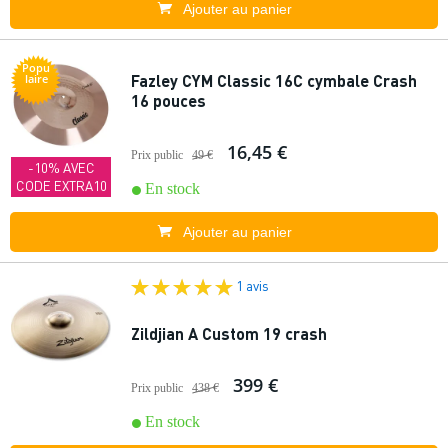
Ajouter au panier
Popu
Fazley CYM Classic 16C cymbale Crash
laire
16 pouces
16,45 €
Prix public
49 €
-10% AVEC
CODE EXTRA10
En stock
Ajouter au panier
1 avis
Zildjian A Custom 19 crash
399 €
Prix public
438 €
En stock