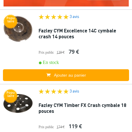
3 avis
Popu
laire
Fazley CYM Excellence 14C cymbale
crash 14 pouces
79 €
Prix public
120 €
En stock
Ajouter au panier
3 avis
Popu
laire
Fazley CYM Timber FX Crash cymbale 18
pouces
119 €
Prix public
174 €