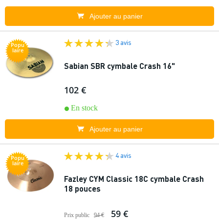
Ajouter au panier
3 avis
Popu
laire
Sabian SBR cymbale Crash 16"
102 €
En stock
Ajouter au panier
4 avis
Popu
laire
Fazley CYM Classic 18C cymbale Crash
18 pouces
59 €
Prix public
94 €