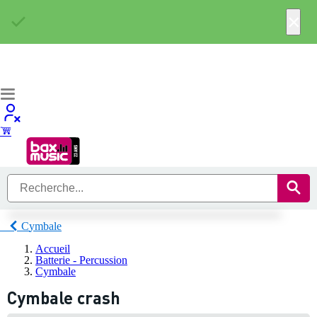
×
Cymbale
Accueil
Batterie - Percussion
Cymbale
Cymbale crash