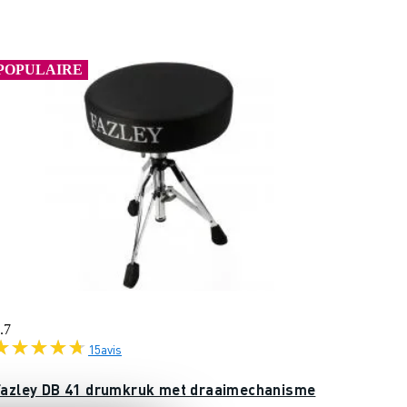
POPULAIRE
.7
15
avis
Fazley DB 41 drumkruk met draaimechanisme