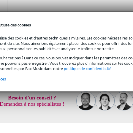
En stock
utilise des cookies
€
39 €
Prix public
62 €
ilise des cookies et d'autres techniques similaires. Les cookies nécessaires 
nt du site. Nous aimerions également placer des cookies pour offrir des fon
Ajouter au panier
ux, personnaliser les publicités et analyser le trafic sur notre site.
ouhaitez pas ? Dans ce cas, vous pouvez indiquer dans les paramètres des co
Comparer
e pouvons pas enregistrer. Vous trouverez plus d'informations sur les cookies
sonnelles par Bax Music dans notre
politique de confidentialité
.
nces
Besoin d'un conseil ?
Demandez à nos spécialistes !