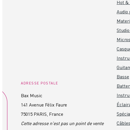
Hot &
Audio 
Materi
Studio
Micro
Casque
Instr
Guitar
Basse
ADRESSE POSTALE
Batter
Instru
Bax Music
Éclair
141 Avenue Félix Faure
Spéci
75015 PARIS, France
Câbles
Cette adresse n'est pas un point de vente