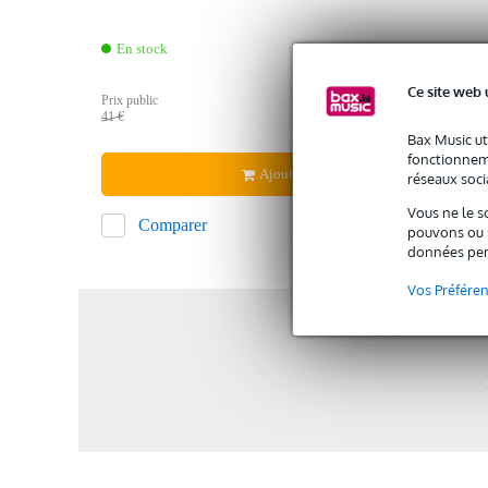
En stock
Ce site web 
35 
Prix public
41 €
Bax Music ut
fonctionneme
Ajouter au panier
réseaux socia
Vous ne le s
Comparer
pouvons ou n
données per
Vos Préfére