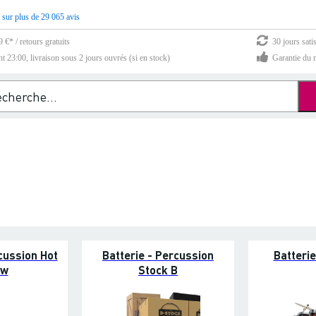
 sur plus de 29 065 avis
 €* / retours gratuits
30 jours sati
23:00, livraison sous 2 jours ouvrés (si en stock)
Garantie du m
cussion Hot
Batterie - Percussion
Batteri
ew
Stock B