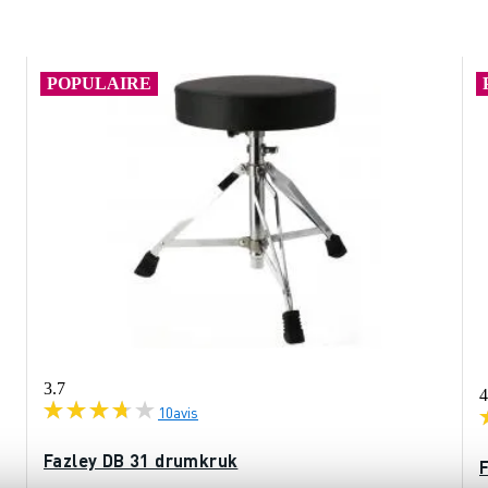
POPULAIRE
3.7
4
10
avis
Fazley DB 31 drumkruk