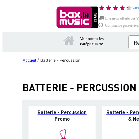
basé
Livraison offerte dès 99
Commande passée avant 
Voir toutes les
catégories
Accueil
Batterie - Percussion
/
BATTERIE - PERCUSSION
Batterie - Percussion
Batterie - Per
Promo
& N