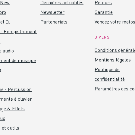
 New
Dernières actualités
Retours
pro
Newsletter
Garantie
el DJ
Partenariats
Vendez votre mato
 - Enregistrement
DIVERS
s
Conditions général
 audio
Mentions légales
ument de musique
Politique de
e
confidentialité
Paramètres des co
ie - Percussion
ments à clavier
age & Effets
aux
 et outils