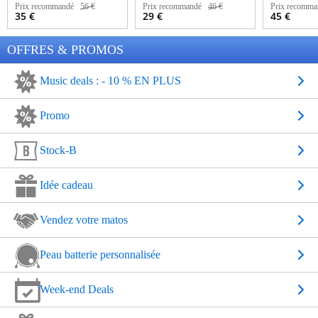
Prix recommandé
56 €
Prix recommandé
46 €
Prix recomma
35 €
29 €
45 €
OFFRES & PROMOS
Music deals : - 10 % EN PLUS
Promo
Stock-B
Idée cadeau
Vendez votre matos
Peau batterie personnalisée
Week-end Deals