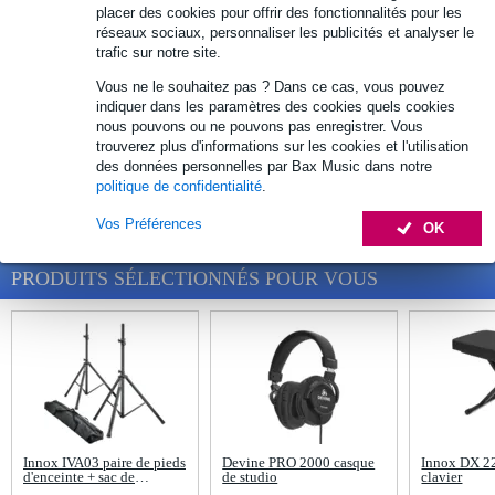
placer des cookies pour offrir des fonctionnalités pour les
Structure - Pied
réseaux sociaux, personnaliser les publicités et analyser le
trafic sur notre site.
Flight case - Sac
Vous ne le souhaitez pas ? Dans ce cas, vous pouvez
indiquer dans les paramètres des cookies quels cookies
nous pouvons ou ne pouvons pas enregistrer. Vous
Multimedia et électronique
trouverez plus d'informations sur les cookies et l'utilisation
des données personnelles par Bax Music dans notre
ARTICLES RÉCEMMENT CONSULTÉS
politique de confidentialité
.
Vos Préférences
OK
PRODUITS SÉLECTIONNÉS POUR VOUS
Innox IVA03 paire de pieds
Devine PRO 2000 casque
Innox DX 22
d'enceinte + sac de
de studio
clavier
transport