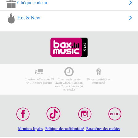
Chèque cadeau
Hot & New
Livraison offerte dès 99
Commande passée
30 jours satisfait ou
€* / Retours gratuits
avant 23:00, livraison
remboursé
sous 2 jours ouvrés (si
en stock)
BLOG
Mentions légales
|
Politique de confidentialité
|
Paramètres des cookies