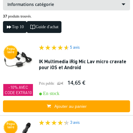
Informations catégorie
37
produits trouvés.
Top 10
Guide d'achat
5 avis
Popu
laire
IK Multimedia iRig Mic Lav micro cravate
pour iOS et Android
14,65 €
Prix public
42 €
-10% AVEC
CODE EXTRA10
En stock
Ajouter au panier
3 avis
Popu
laire