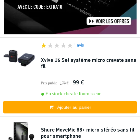
1 avis
Xvive U6 Set système micro cravate sans
fil
99 €
Prix public
178 €
En stock chez le fournisseur
Ajouter au panier
Shure MoveMic 88+ micro stéréo sans fil
pour smartphone