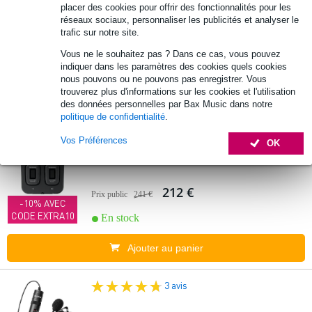
Bundle
placer des cookies pour offrir des fonctionnalités pour les
réseaux sociaux, personnaliser les publicités et analyser le
trafic sur notre site.
196 €
Prix public
289 €
-10% AVEC
Vous ne le souhaitez pas ? Dans ce cas, vous pouvez
CODE EXTRA10
En stock
indiquer dans les paramètres des cookies quels cookies
nous pouvons ou ne pouvons pas enregistrer. Vous
trouverez plus d'informations sur les cookies et l'utilisation
Ajouter au panier
des données personnelles par Bax Music dans notre
politique de confidentialité
.
En
Promo
Vos Préférences
(Stock B) Saramonic Blink500 Pro B1
OK
système micro cravate sans fil
212 €
Prix public
241 €
-10% AVEC
CODE EXTRA10
En stock
Ajouter au panier
3 avis