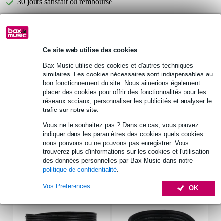
30 jours satisfait ou remboursé
Optez maintenant pour une extension de garantie de 2
ans et profitez de plus d'avantages exclusifs !
Ce site web utilise des cookies
7,10 € (frais uniques)
Bax Music utilise des cookies et d'autres techniques
similaires. Les cookies nécessaires sont indispensables au
Informations
bon fonctionnement du site. Nous aimerions également
placer des cookies pour offrir des fonctionnalités pour les
Pioneer DJC-3000
réseaux sociaux, personnaliser les publicités et analyser le
trafic sur notre site.
sac de transport pour CDJ-3000
matériau : polyester
Vous ne le souhaitez pas ? Dans ce cas, vous pouvez
indiquer dans les paramètres des cookies quels cookies
Afficher toutes les caractéristiques du produit
nous pouvons ou ne pouvons pas enregistrer. Vous
trouverez plus d'informations sur les cookies et l'utilisation
des données personnelles par Bax Music dans notre
Accessoires (24)
politique de confidentialité
.
Vos Préférences
OK