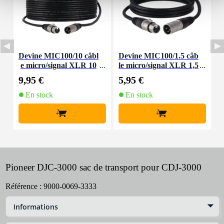
Devine MIC100/10 câbl
Devine MIC100/1.5 câb
D
e micro/signal XLR 10
le micro/signal XLR 1,5
m
m
mètre
9,95 €
5,95 €
8
En stock
En stock
+
+
Pioneer DJC-3000 sac de transport pour CDJ-3000
Référence :
9000-0069-3333
Informations