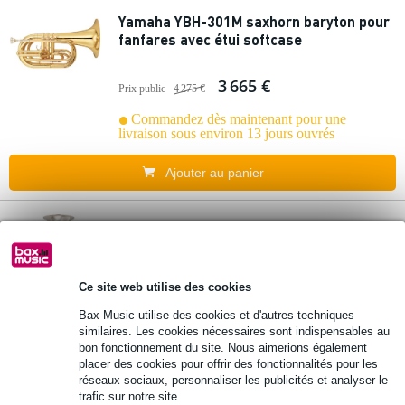
Yamaha YBH-301M saxhorn baryton pour
fanfares avec étui softcase
3 665 €
Prix public
4 275 €
Commandez dès maintenant pour une
livraison sous environ 13 jours ouvrés
Ajouter au panier
Yamaha YBH-301S saxhorn baryton avec
étui softcase
Ce site web utilise des cookies
2 498 €
Prix public
3 328 €
Bax Music utilise des cookies et d'autres techniques
similaires. Les cookies nécessaires sont indispensables au
Commandez dès maintenant pour une
bon fonctionnement du site. Nous aimerions également
livraison sous environ 13 jours ouvrés
placer des cookies pour offrir des fonctionnalités pour les
réseaux sociaux, personnaliser les publicités et analyser le
Ajouter au panier
trafic sur notre site.