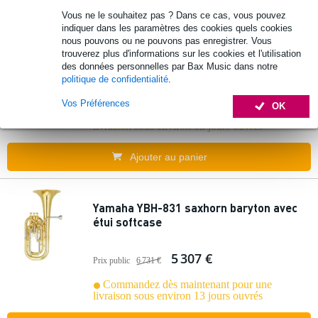
Vous ne le souhaitez pas ? Dans ce cas, vous pouvez
indiquer dans les paramètres des cookies quels cookies
Yamaha YBH-621S saxhorn baryton avec
nous pouvons ou ne pouvons pas enregistrer. Vous
étui softcase
trouverez plus d'informations sur les cookies et l'utilisation
des données personnelles par Bax Music dans notre
politique de confidentialité
.
4 798 €
Prix public
6 070 €
Vos Préférences
OK
Commandez dès maintenant pour une
livraison sous environ 13 jours ouvrés
Ajouter au panier
Yamaha YBH-831 saxhorn baryton avec
étui softcase
5 307 €
Prix public
6 731 €
Commandez dès maintenant pour une
livraison sous environ 13 jours ouvrés