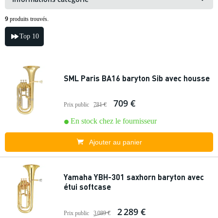
9
produits trouvés.
Top 10
SML Paris BA16 baryton Sib avec housse
709 €
Prix public
781 €
En stock chez le fournisseur
Ajouter au panier
Yamaha YBH-301 saxhorn baryton avec
étui softcase
2 289 €
Prix public
3 089 €