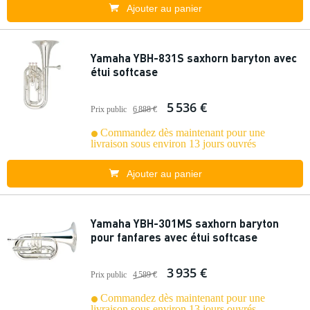
Ajouter au panier
Yamaha YBH-831S saxhorn baryton avec
étui softcase
5 536 €
Prix public
6 888 €
Commandez dès maintenant pour une
livraison sous environ 13 jours ouvrés
Ajouter au panier
Yamaha YBH-301MS saxhorn baryton
pour fanfares avec étui softcase
3 935 €
Prix public
4 589 €
Commandez dès maintenant pour une
livraison sous environ 13 jours ouvrés