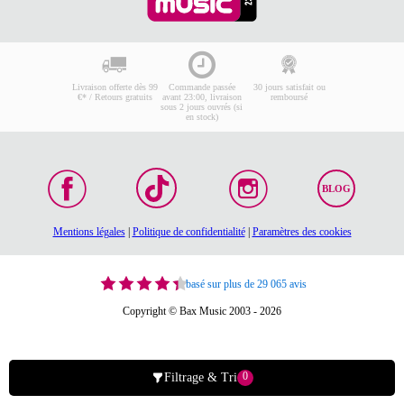
Livraison offerte dès 99
Commande passée
30 jours satisfait ou
€* / Retours gratuits
avant 23:00, livraison
remboursé
sous 2 jours ouvrés (si
en stock)
BLOG
Mentions légales
|
Politique de confidentialité
|
Paramètres des cookies
basé sur plus de 29 065 avis
Copyright © Bax Music 2003 - 2026
0
Filtrage & Tri