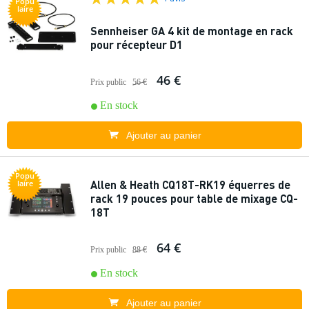
Popu
laire
Sennheiser GA 4 kit de montage en rack
pour récepteur D1
46 €
Prix public
56 €
En stock
Ajouter au panier
Popu
Allen & Heath CQ18T-RK19 équerres de
laire
rack 19 pouces pour table de mixage CQ-
18T
64 €
Prix public
88 €
En stock
Ajouter au panier