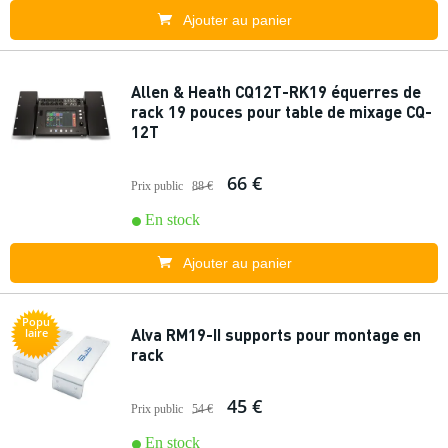
Ajouter au panier
Allen & Heath CQ12T-RK19 équerres de
rack 19 pouces pour table de mixage CQ-
12T
66 €
Prix public
88 €
En stock
Ajouter au panier
Popu
Alva RM19-II supports pour montage en
laire
rack
45 €
Prix public
54 €
En stock