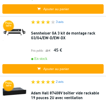
Ajouter au panier
3 avis
Popu
laire
Sennheiser GA 3 kit de montage rack
G3/G4/EW-D/EW-DX
45 €
Prix public
48 €
En stock
Ajouter au panier
2 avis
Popu
laire
Adam Hall 87408V boîtier vide rackable
19 pouces 2U avec ventilation