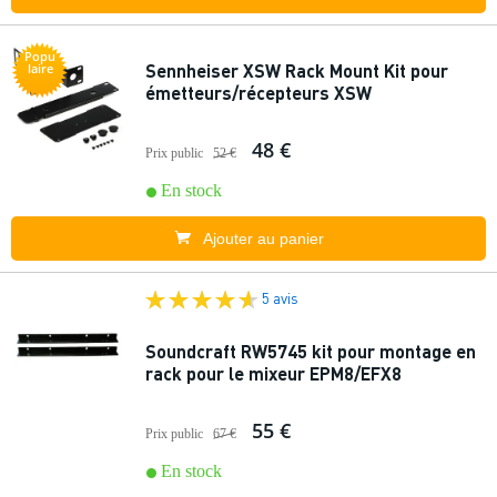
Popu
Sennheiser XSW Rack Mount Kit pour
laire
émetteurs/récepteurs XSW
48 €
Prix public
52 €
En stock
Ajouter au panier
5 avis
Soundcraft RW5745 kit pour montage en
rack pour le mixeur EPM8/EFX8
55 €
Prix public
67 €
En stock