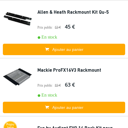
Allen & Heath Rackmount Kit Qu-5
45 €
Prix public
63 €
En stock
Ajouter au panier
Mackie ProFX16V3 Rackmount
63 €
Prix public
83 €
En stock
Ajouter au panier
Popu
Evo by Audient EVO 16 Rack Kit pour
laire