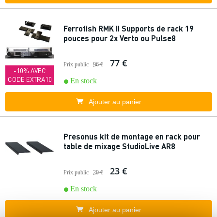
Ferrofish RMK II Supports de rack 19
pouces pour 2x Verto ou Pulse8
77 €
Prix public
96 €
-10% AVEC
CODE EXTRA10
En stock
Ajouter au panier
Presonus kit de montage en rack pour
table de mixage StudioLive AR8
23 €
Prix public
29 €
En stock
Ajouter au panier