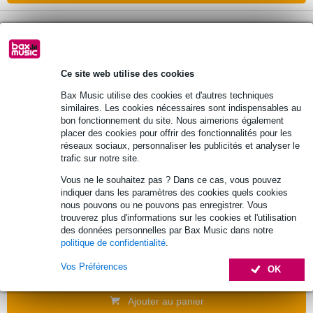
Presonus kit de montage en rack pour
boîtier de scène NSB 8.8
Ce site web utilise des cookies
99 €
Prix public
108 €
Bax Music utilise des cookies et d'autres techniques
similaires. Les cookies nécessaires sont indispensables au
En stock
bon fonctionnement du site. Nous aimerions également
placer des cookies pour offrir des fonctionnalités pour les
Ajouter au panier
réseaux sociaux, personnaliser les publicités et analyser le
trafic sur notre site.
Vous ne le souhaitez pas ? Dans ce cas, vous pouvez
indiquer dans les paramètres des cookies quels cookies
Mackie Rackmount Kit voor 1642VLZ4
nous pouvons ou ne pouvons pas enregistrer. Vous
mixer
trouverez plus d'informations sur les cookies et l'utilisation
des données personnelles par Bax Music dans notre
84 €
politique de confidentialité
.
Prix public
88 €
Vos Préférences
OK
En stock
Ajouter au panier