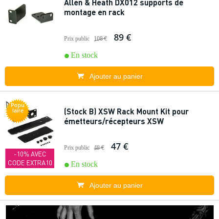
Allen & Heath DX012 supports de
montage en rack
89 €
Prix public
108 €
En stock
Ajouter au panier
Popu
(Stock B) XSW Rack Mount Kit pour
laire
émetteurs/récepteurs XSW
47 €
Prix public
48 €
-10% AVEC
CODE EXTRA10
En stock
Ajouter au panier