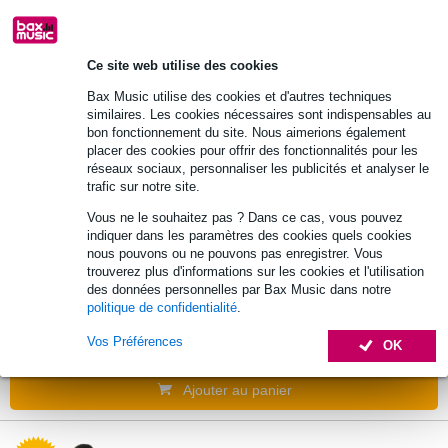
pièces)
1,01 €
Prix public
7,50 €
Ce site web utilise des cookies
-10% AVEC
CODE EXTRA10
En stock
Bax Music utilise des cookies et d'autres techniques
similaires. Les cookies nécessaires sont indispensables au
bon fonctionnement du site. Nous aimerions également
Ajouter au panier
placer des cookies pour offrir des fonctionnalités pour les
réseaux sociaux, personnaliser les publicités et analyser le
trafic sur notre site.
1 avis
-87%
Vous ne le souhaitez pas ? Dans ce cas, vous pouvez
indiquer dans les paramètres des cookies quels cookies
Innox MicCover Kit Pairs BK protection
nous pouvons ou ne pouvons pas enregistrer. Vous
pour micro, noir (100 pièces)
trouverez plus d'informations sur les cookies et l'utilisation
des données personnelles par Bax Music dans notre
0,99 €
politique de confidentialité
.
Prix public
7,35 €
-10% AVEC
Vos Préférences
CODE EXTRA10
En stock
OK
Ajouter au panier