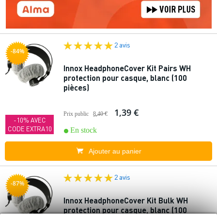
2 avis
-84%
Innox HeadphoneCover Kit Pairs WH
protection pour casque, blanc (100
pièces)
1,39 €
Prix public
8,40 €
-10% AVEC
CODE EXTRA10
En stock
Ajouter au panier
2 avis
-87%
Innox HeadphoneCover Kit Bulk WH
protection pour casque, blanc (100