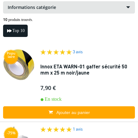
Informations catégorie
10
produits trouvés.
Top 10
3 avis
Popu
laire
Innox ETA WARN-01 gaffer sécurité 50
mm x 25 m noir/jaune
7,90 €
En stock
Ajouter au panier
1 avis
-75%