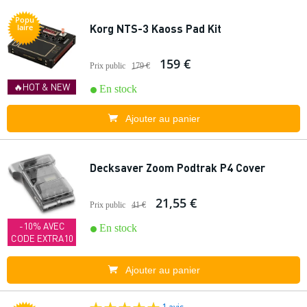
Popu
Korg NTS-3 Kaoss Pad Kit
laire
159 €
Prix public
179 €
🔥HOT & NEW
En stock
Ajouter au panier
Decksaver Zoom Podtrak P4 Cover
21,55 €
Prix public
41 €
-10% AVEC
En stock
CODE EXTRA10
Ajouter au panier
1 avis