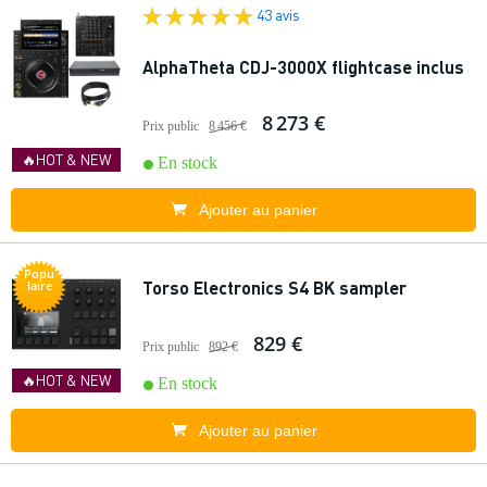
43 avis
AlphaTheta CDJ-3000X flightcase inclus
8 273 €
Prix public
8 456 €
🔥HOT & NEW
En stock
Ajouter au panier
Popu
Torso Electronics S4 BK sampler
laire
829 €
Prix public
892 €
🔥HOT & NEW
En stock
Ajouter au panier