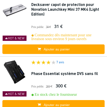
Decksaver capot de protection pour
Novation Launchkey Mini 37 MK4 (Light
Edition)
31 €
Prix public
38 €
Commandez dès maintenant pour une
🔥HOT & NEW
livraison sous environ 9 jours ouvrés
Ajouter au panier
7 avis
Phase Essential système DVS sans fil
300 €
Prix public
382 €
🔥HOT & NEW
En stock chez le fournisseur
Ajouter au panier