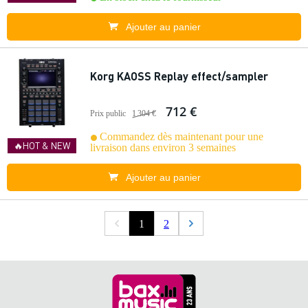
Ajouter au panier
Korg KAOSS Replay effect/sampler
712 €
Prix public
1 304 €
Commandez dès maintenant pour une
🔥HOT & NEW
livraison dans environ 3 semaines
Ajouter au panier
1
2