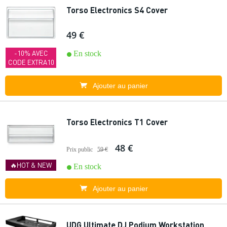
Torso Electronics S4 Cover
49 €
-10% AVEC
En stock
CODE EXTRA10
Ajouter au panier
Torso Electronics T1 Cover
48 €
Prix public
59 €
🔥HOT & NEW
En stock
Ajouter au panier
UDG Ultimate DJ Podium Workstation