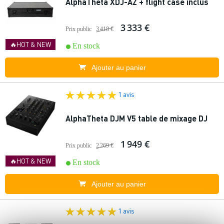
AlphaTheta XDJ-AZ + flight case inclus
3 333 €
Prix public
3 418 €
🔥HOT & NEW
En stock
Ajouter au panier
1 avis
AlphaTheta DJM V5 table de mixage DJ
1 949 €
Prix public
2 269 €
🔥HOT & NEW
En stock
Ajouter au panier
1 avis