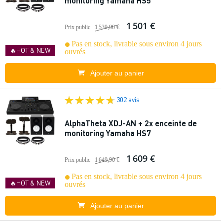
monitoring Yamaha HS5
1 501 €
Prix public
1 539,90 €
Pas en stock, livrable sous environ 4 jours
🔥HOT & NEW
ouvrés
Ajouter au panier
302 avis
AlphaTheta XDJ-AN + 2x enceinte de
monitoring Yamaha HS7
1 609 €
Prix public
1 649,90 €
Pas en stock, livrable sous environ 4 jours
🔥HOT & NEW
ouvrés
Ajouter au panier