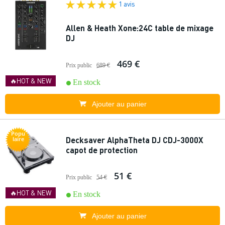
1 avis
Allen & Heath Xone:24C table de mixage
DJ
469 €
Prix public
689 €
🔥HOT & NEW
En stock
Ajouter au panier
Popu
Decksaver AlphaTheta DJ CDJ-3000X
laire
capot de protection
51 €
Prix public
54 €
🔥HOT & NEW
En stock
Ajouter au panier