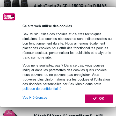
AlphaTheta 2x CDJ-1500X + 1x DJM V5
Set DJ
5 213 €
Prix public
5 347 €
Ce site web utilise des cookies
🔥HOT & NEW
En stock
Bax Music utilise des cookies et d'autres techniques
similaires. Les cookies nécessaires sont indispensables au
bon fonctionnement du site. Nous aimerions également
Ajouter au panier
placer des cookies pour offrir des fonctionnalités pour les
réseaux sociaux, personnaliser les publicités et analyser le
trafic sur notre site.
Ortofon SH-2 Black porte-cellule
Vous ne le souhaitez pas ? Dans ce cas, vous pouvez
indiquer dans les paramètres des cookies quels cookies
nous pouvons ou ne pouvons pas enregistrer. Vous
23,90 €
Prix public
28 €
trouverez plus d'informations sur les cookies et l'utilisation
des données personnelles par Bax Music dans notre
🔥HOT & NEW
En stock
politique de confidentialité
.
Vos Préférences
Ajouter au panier
OK
En
Promo
(Stock B) Xone:K3 contrôleur DJ MIDI