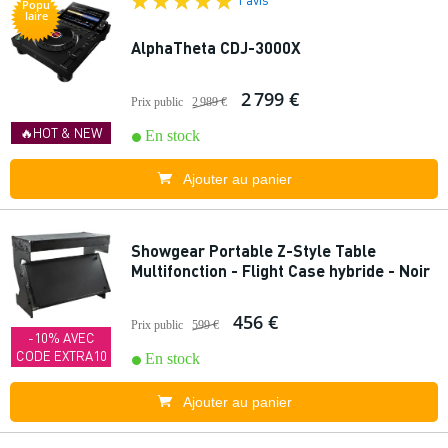
Popu
laire
AlphaTheta CDJ-3000X
2 799 €
Prix public
2 989 €
🔥HOT & NEW
En stock
Ajouter au panier
Showgear Portable Z-Style Table
Multifonction - Flight Case hybride - Noir
456 €
Prix public
599 €
-10% AVEC
CODE EXTRA10
En stock
Ajouter au panier