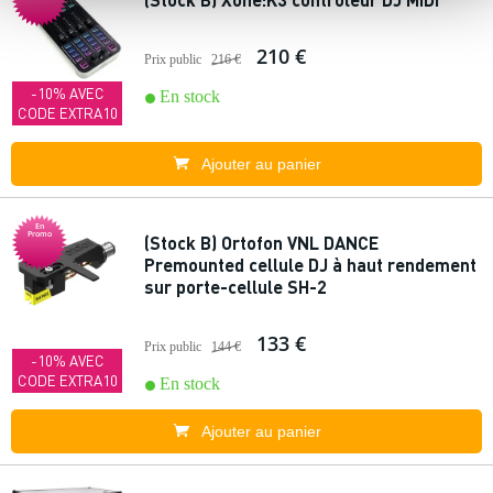
210 €
Prix public
216 €
-10% AVEC
En stock
CODE EXTRA10
Ajouter au panier
En
Promo
(Stock B) Ortofon VNL DANCE
Premounted cellule DJ à haut rendement
sur porte-cellule SH-2
133 €
Prix public
144 €
-10% AVEC
CODE EXTRA10
En stock
Ajouter au panier