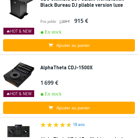
Black Bureau DJ pliable version luxe
915 €
Prix public
1 009 €
🔥HOT & NEW
En stock
Ajouter au panier
AlphaTheta CDJ-1500X
1 699 €
🔥HOT & NEW
En stock
Ajouter au panier
18 avis