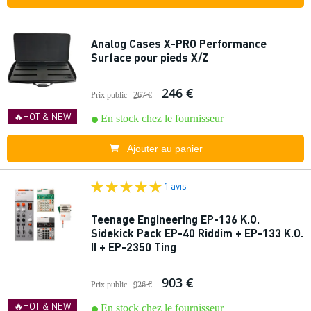
Analog Cases X-PRO Performance
Surface pour pieds X/Z
246 €
Prix public
267 €
🔥HOT & NEW
En stock chez le fournisseur
Ajouter au panier
1 avis
Teenage Engineering EP-136 K.O.
Sidekick Pack EP-40 Riddim + EP-133 K.O.
II + EP-2350 Ting
903 €
Prix public
926 €
🔥HOT & NEW
En stock chez le fournisseur