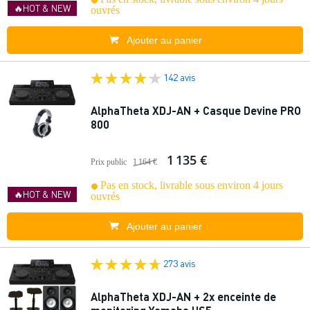
🔥HOT & NEW
ouvrés
Ajouter au panier
142 avis
AlphaTheta XDJ-AN + Casque Devine PRO
800
1 135 €
Prix public
1 164 €
Pas en stock, livrable sous environ 4 jours
🔥HOT & NEW
ouvrés
Ajouter au panier
273 avis
AlphaTheta XDJ-AN + 2x enceinte de