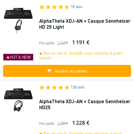
10 avis
AlphaTheta XDJ-AN + Casque Sennheiser
HD 25 Light
1 191 €
Prix public
1 222 €
Pas en stock, livrable sous environ 4 jours
🔥HOT & NEW
ouvrés
Ajouter au panier
136 avis
AlphaTheta XDJ-AN + Casque Sennheiser
HD25
1 228 €
Prix public
1 259 €
Pas en stock, livrable sous environ 4 jours