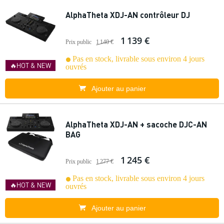
AlphaTheta XDJ-AN contrôleur DJ
1 139 €
Prix public
1 140 €
Pas en stock, livrable sous environ 4 jours
🔥HOT & NEW
ouvrés
Ajouter au panier
AlphaTheta XDJ-AN + sacoche DJC-AN
BAG
1 245 €
Prix public
1 277 €
Pas en stock, livrable sous environ 4 jours
🔥HOT & NEW
ouvrés
Ajouter au panier