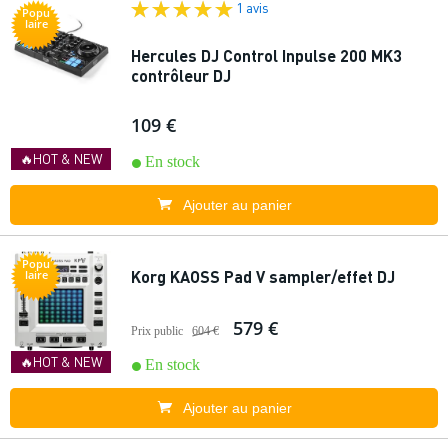
1 avis
Popu
laire
Hercules DJ Control Inpulse 200 MK3
contrôleur DJ
109 €
🔥HOT & NEW
En stock
Ajouter au panier
Popu
Korg KAOSS Pad V sampler/effet DJ
laire
579 €
Prix public
604 €
🔥HOT & NEW
En stock
Ajouter au panier