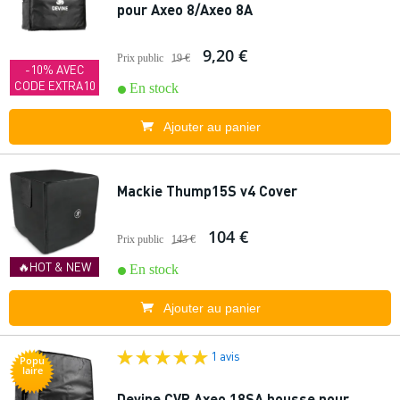
pour Axeo 8/Axeo 8A
9,20 €
Prix public
19 €
-10% AVEC
CODE EXTRA10
En stock
Ajouter au panier
Mackie Thump15S v4 Cover
104 €
Prix public
143 €
🔥HOT & NEW
En stock
Ajouter au panier
1 avis
Popu
laire
Devine CVR Axeo 18SA housse pour