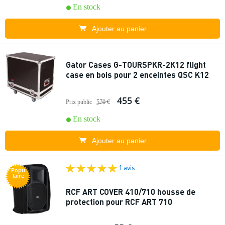
En stock
Ajouter au panier
Gator Cases G-TOURSPKR-2K12 flight
case en bois pour 2 enceintes QSC K12
455 €
Prix public
570 €
En stock
Ajouter au panier
1 avis
Popu
laire
RCF ART COVER 410/710 housse de
protection pour RCF ART 710