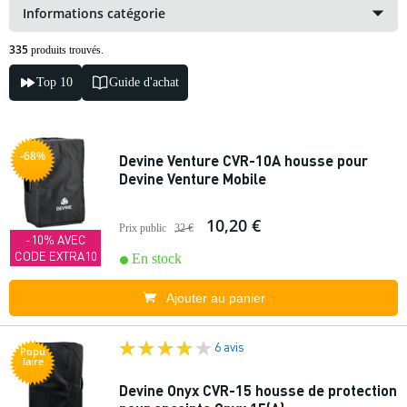
Informations catégorie
335
produits trouvés.
Top 10
Guide d'achat
-68%
Devine Venture CVR-10A housse pour
Devine Venture Mobile
10,20 €
Prix public
32 €
-10% AVEC
CODE EXTRA10
En stock
Ajouter au panier
6 avis
Popu
laire
Devine Onyx CVR-15 housse de protection