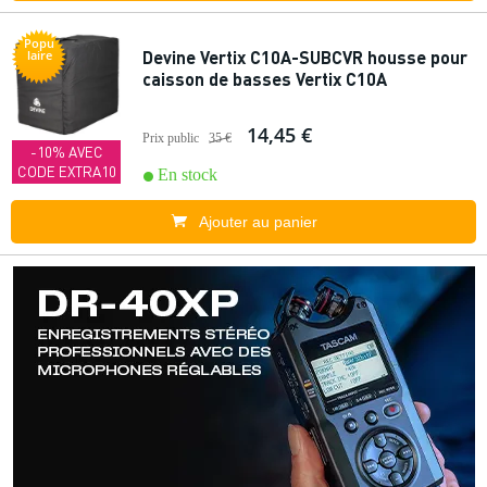
Popu
Devine Vertix C10A-SUBCVR housse pour
laire
caisson de basses Vertix C10A
14,45 €
Prix public
35 €
-10% AVEC
CODE EXTRA10
En stock
Ajouter au panier