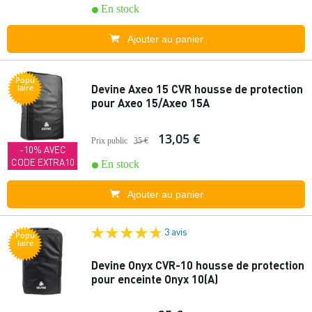
En stock
Ajouter au panier
Popu
Devine Axeo 15 CVR housse de protection
laire
pour Axeo 15/Axeo 15A
13,05 €
Prix public
35 €
-10% AVEC
CODE EXTRA10
En stock
Ajouter au panier
3 avis
Popu
laire
Devine Onyx CVR-10 housse de protection
pour enceinte Onyx 10(A)