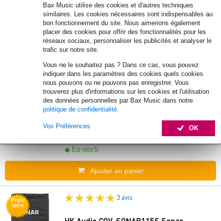
Bax Music utilise des cookies et d'autres techniques
similaires. Les cookies nécessaires sont indispensables au
45 €
bon fonctionnement du site. Nous aimerions également
Prix public
72 €
placer des cookies pour offrir des fonctionnalités pour les
En stock
réseaux sociaux, personnaliser les publicités et analyser le
trafic sur notre site.
Ajouter au panier
Vous ne le souhaitez pas ? Dans ce cas, vous pouvez
indiquer dans les paramètres des cookies quels cookies
nous pouvons ou ne pouvons pas enregistrer. Vous
trouverez plus d'informations sur les cookies et l'utilisation
dB Technologies TC-BH8 housse de
des données personnelles par Bax Music dans notre
protection pour enceinte B-Hype 8
politique de confidentialité
.
Vos Préférences
OK
30 €
Prix public
46 €
En stock
Ajouter au panier
3 avis
Popu
laire
HK Audio COV-SONAR115S Sonar