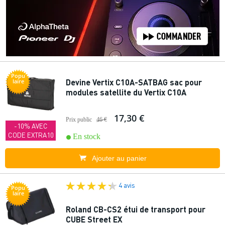
Popu
Devine Vertix C10A-SATBAG sac pour
laire
modules satellite du Vertix C10A
17,30 €
Prix public
46 €
-10% AVEC
CODE EXTRA10
En stock
Ajouter au panier
4 avis
Popu
laire
Roland CB-CS2 étui de transport pour
CUBE Street EX