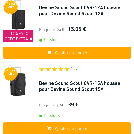
Popu
Devine Sound Scout CVR-12A housse
laire
pour Devine Sound Scout 12A
13,05 €
Prix public
35 €
-10% AVEC
CODE EXTRA10
En stock
Ajouter au panier
1 avis
Popu
laire
Devine Sound Scout CVR-15A housse
pour Devine Sound Scout 15A
39 €
Prix public
62 €
En stock
Ajouter au panier