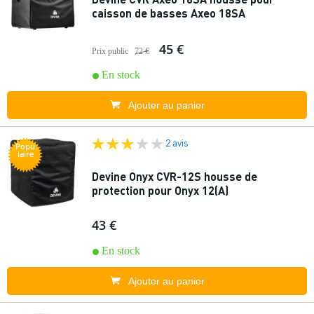
caisson de basses Axeo 18SA
45 €
Prix public
72 €
En stock
Ajouter au panier
2 avis
Popu
laire
Devine Onyx CVR-12S housse de
protection pour Onyx 12(A)
43 €
En stock
Ajouter au panier