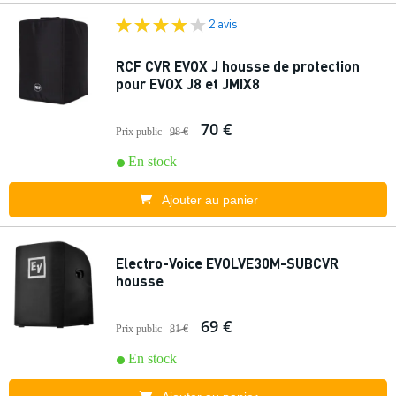
2 avis
RCF CVR EVOX J housse de protection
pour EVOX J8 et JMIX8
70 €
Prix public
98 €
En stock
Ajouter au panier
Electro-Voice EVOLVE30M-SUBCVR
housse
69 €
Prix public
81 €
En stock