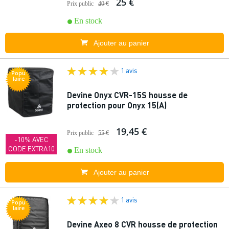
25 €
Prix public
40 €
En stock
Ajouter au panier
1 avis
Popu
laire
Devine Onyx CVR-15S housse de
protection pour Onyx 15(A)
19,45 €
Prix public
55 €
-10% AVEC
CODE EXTRA10
En stock
Ajouter au panier
1 avis
Popu
laire
Devine Axeo 8 CVR housse de protection