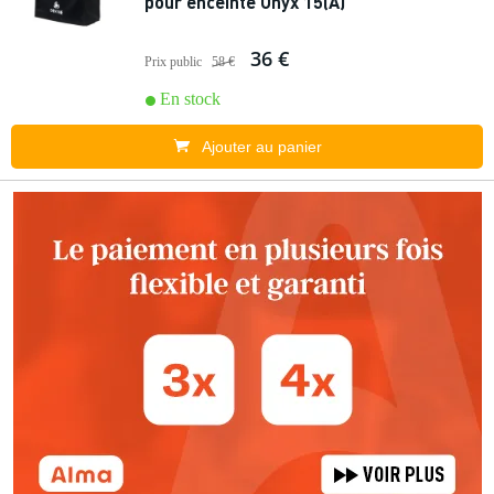
pour enceinte Onyx 15(A)
36 €
Prix public
58 €
En stock
Ajouter au panier