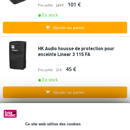
101 €
Prix public
143 €
En stock
Ajouter au panier
HK Audio housse de protection pour
enceinte Linear 3 115 FA
45 €
Prix public
57 €
En stock
Ajouter au panier
4 avis
Popu
laire
Devine Onyx CVR-12 housse de protection
Ce site web utilise des cookies
pour enceinte Onyx 12(A)