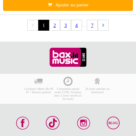
Ajouter au panier
…
1
2
3
4
7
Livraison offerte dès 99
Commande passée
30 jours satisfait ou
€* / Retours gratuits
avant 23:00, livraison
remboursé
sous 2 jours ouvrés (si
en stock)
BLOG