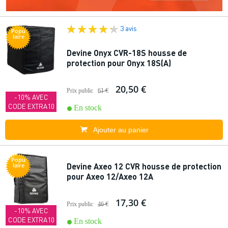
3 avis
Popu
laire
Devine Onyx CVR-18S housse de
protection pour Onyx 18S(A)
20,50 €
Prix public
61 €
-10% AVEC
CODE EXTRA10
En stock
Ajouter au panier
Popu
Devine Axeo 12 CVR housse de protection
laire
pour Axeo 12/Axeo 12A
17,30 €
Prix public
46 €
-10% AVEC
CODE EXTRA10
En stock