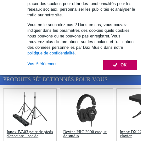
placer des cookies pour offrir des fonctionnalités pour les
Structure - Pied
réseaux sociaux, personnaliser les publicités et analyser le
trafic sur notre site.
Flight case - Sac
Vous ne le souhaitez pas ? Dans ce cas, vous pouvez
indiquer dans les paramètres des cookies quels cookies
nous pouvons ou ne pouvons pas enregistrer. Vous
Multimedia et électronique
trouverez plus d'informations sur les cookies et l'utilisation
des données personnelles par Bax Music dans notre
ARTICLES RÉCEMMENT CONSULTÉS
politique de confidentialité
.
Vos Préférences
OK
PRODUITS SÉLECTIONNÉS POUR VOUS
Innox IVA03 paire de pieds
Devine PRO 2000 casque
Innox DX 22
d'enceinte + sac de
de studio
clavier
transport