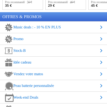
Prix recommandé
56 €
Prix recommandé
46 €
Prix recomma
35 €
29 €
45 €
OFFRES & PROMOS
Music deals : - 10 % EN PLUS
Promo
Stock-B
Idée cadeau
Vendez votre matos
Peau batterie personnalisée
Week-end Deals