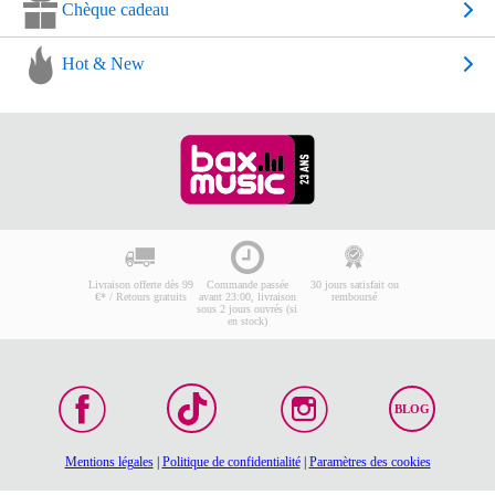
Chèque cadeau
Hot & New
Livraison offerte dès 99
Commande passée
30 jours satisfait ou
€* / Retours gratuits
avant 23:00, livraison
remboursé
sous 2 jours ouvrés (si
en stock)
BLOG
Mentions légales
|
Politique de confidentialité
|
Paramètres des cookies