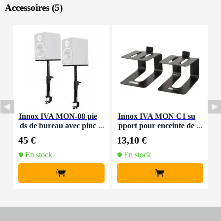
Accessoires (5)
Innox IVA MON-08 pie
Innox IVA MON C1 su
I
ds de bureau avec pinc
pport pour enceinte de
m
e pour enceinte de moni
monitoring (la paire)
m
45 €
13,10 €
3
toring (la paire)
En stock
En stock
+
+