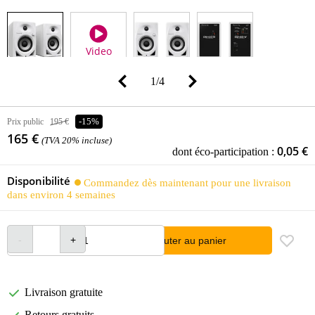
Video
1
/
4
Prix public
195 €
-15%
165 €
(TVA 20% incluse)
0,05 €
dont éco-participation :
Disponibilité
Commandez dès maintenant pour une livraison
dans environ 4 semaines
Ajouter au panier
Livraison gratuite
Retours gratuits