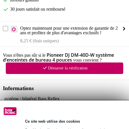
30 jours satisfait ou remboursé
Optez maintenant pour une extension de garantie de 2
ans et profitez de plus d'avantages exclusifs !
8,25 € (frais uniques)
Pioneer DJ DM-40D-W système
Vous n'êtes pas sûr si le
d’enceintes de bureau 4 pouces
vous convient ?
Démarrer la vérification
Informations
système : bilatéral Bass Reflex
type d'amplification : classe D avec DSP
sorties ampli :
canal gauche : 19 W / 4 Ω
Ce site web utilise des cookies
canal droit : 19 W / 4 Ω