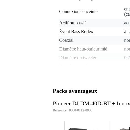
ent
Connexions enceinte
(ca
Actif ou passif
act
Évent Bass Reflex
à l
Coaxial
no
Diamètre haut-parleur mid
non
Diamètre du tweeter
0,
Diamètre woofer
4 
Éco-responsabilité du produit
non
Calibration interne
no
Packs avantageux
Fréquences max.
non
Fréquences min.
non
Pioneer DJ DM-40D-BT + Inno
Set d'enceintes
set
Référence : 9000-0112-8908
Puissance RMS en watts
0 -
Type d'enceinte de studio
2 v