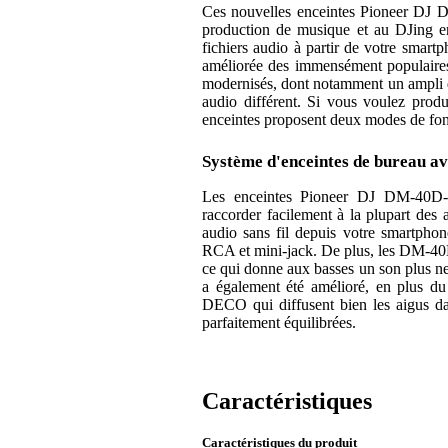
Ces nouvelles enceintes Pioneer DJ D
production de musique et au DJing en
fichiers audio à partir de votre smar
améliorée des immensément populair
modernisés, dont notamment un ampli d
audio différent. Si vous voulez prod
enceintes proposent deux modes de fon
Système d'enceintes de bureau av
Les enceintes Pioneer DJ DM-40D-B
raccorder facilement à la plupart des 
audio sans fil depuis votre smartpho
RCA et mini-jack. De plus, les DM-40D-
ce qui donne aux basses un son plus net
a également été amélioré, en plus du
DECO qui diffusent bien les aigus dan
parfaitement équilibrées.
Caractéristiques
Caractéristiques du produit