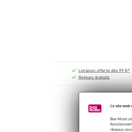
Livraison offerte dès 99 €*
Retours gratuits
Vous n'êtes
Ce site web 
Bluetooth
Bax Music ut
fonctionneme
réseaux socia