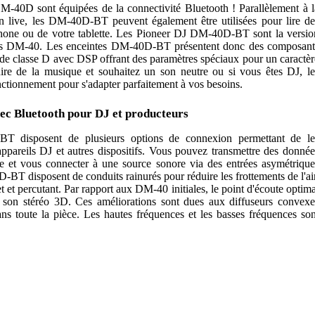
M-40D sont équipées de la connectivité Bluetooth ! Parallèlement à l
 live, les DM-40D-BT peuvent également être utilisées pour lire de
tphone ou de votre tablette. Les Pioneer DJ DM-40D-BT sont la versio
es DM-40. Les enceintes DM-40D-BT présentent donc des composant
e classe D avec DSP offrant des paramètres spéciaux pour un caractèr
uire de la musique et souhaitez un son neutre ou si vous êtes DJ, le
ctionnement pour s'adapter parfaitement à vos besoins.
ec Bluetooth pour DJ et producteurs
T disposent de plusieurs options de connexion permettant de le
appareils DJ et autres dispositifs. Vous pouvez transmettre des donnée
ne et vous connecter à une source sonore via des entrées asymétrique
BT disposent de conduits rainurés pour réduire les frottements de l'air
 et percutant. Par rapport aux DM-40 initiales, le point d'écoute optima
 son stéréo 3D. Ces améliorations sont dues aux diffuseurs convexe
s toute la pièce. Les hautes fréquences et les basses fréquences son