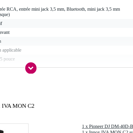
rée RCA, entrée mini jack 3,5 mm, Bluetooth, mini jack 3,5 mm
sque)
if
'avant
n
 applicable
75 pouce
pouces
 spécifié
n
 spécifié
 spécifié
x IVA MON C2
 (2.0)
 49 watts
oies (tweeter + woofer)