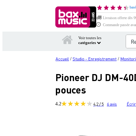
basé
Livraison offerte dès 99
Commande passée avant 
Voir toutes les
catégories
Accueil
Studio - Enregistrement
Monitor
/
/
Pioneer DJ DM-40D
pouces
4.2
4,2 / 5
6
avis
Écrir