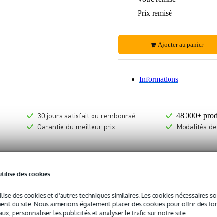
Prix remisé
Ajouter au panier
Informations
30 jours satisfait ou remboursé
48 000+ prod
Garantie du meilleur prix
Modalités de
 pas sûr si le
Pioneer DJ DM-40D-BT système d’enceintes de bure
utilise des cookies
 4 pouces
vous convient ?
Démarrer la vérification
ilise des cookies et d'autres techniques similaires. Les cookies nécessaires 
nt du site. Nous aimerions également placer des cookies pour offrir des fon
ux, personnaliser les publicités et analyser le trafic sur notre site.