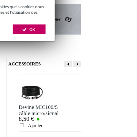
okies quels cookies nous
 et l'utilisation des
OK
ACCESSOIRES
Devine MIC100/5
Devine VB5015
câble micro/signal
câble 2x RCA mâle
8,50 €
7 €
XLR 5 mètres
- 2x RCA mâle - 1,5
m
Ajouter
Ajouter