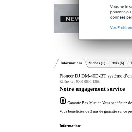
Vous ne le s
pouvons ou n
données per
Vos Préfére
Informations
Vidéos (1)
Avis
(6)
Pioneer DJ DM-40D-BT système d’ence
Référence :
9000-0095-1268
Notre engagement service
Garantie Bax Music
: Vous bénéficiez de
Vous bénéficiez de 3 ans de garantie sur ce pr
Informations