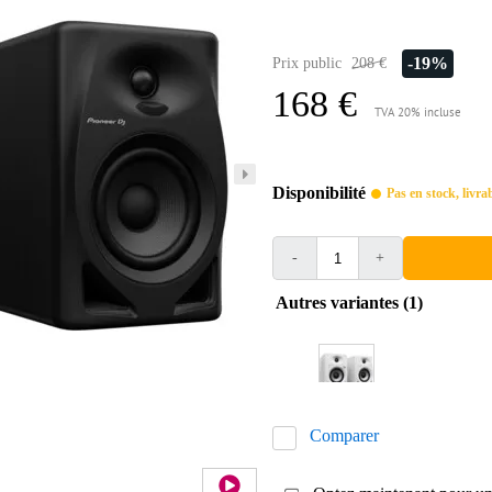
-19%
Prix public
208 €
168 €
TVA 20% incluse
Disponibilité
Pas en stock, livr
-
+
Autres variantes (1)
Comparer