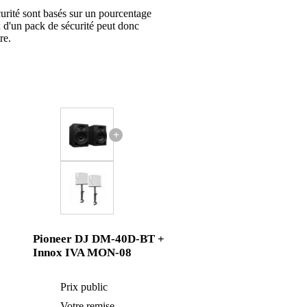
urité sont basés sur un pourcentage
x d'un pack de sécurité peut donc
re.
+
Pioneer DJ DM-40D-BT +
Innox IVA MON-08
217 €
Prix public
213 €
7 €
Votre remise
7 €