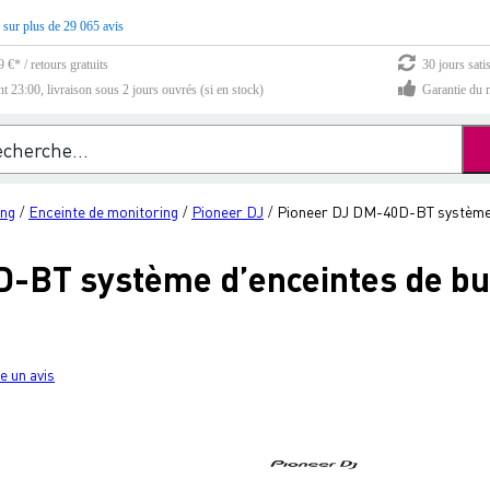
 sur plus de 29 065 avis
 €* / retours gratuits
30 jours sati
23:00, livraison sous 2 jours ouvrés (si en stock)
Garantie du m
ing
Enceinte de monitoring
Pioneer DJ
Pioneer DJ DM-40D-BT système d
/
/
/
-BT système d’enceintes de bu
e un avis