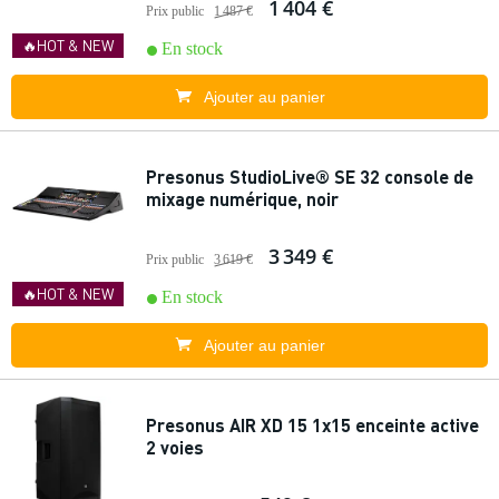
1 404 €
Prix public
1 487 €
🔥HOT & NEW
En stock
Ajouter au panier
Presonus StudioLive® SE 32 console de
mixage numérique, noir
3 349 €
Prix public
3 619 €
🔥HOT & NEW
En stock
Ajouter au panier
Presonus AIR XD 15 1x15 enceinte active
2 voies