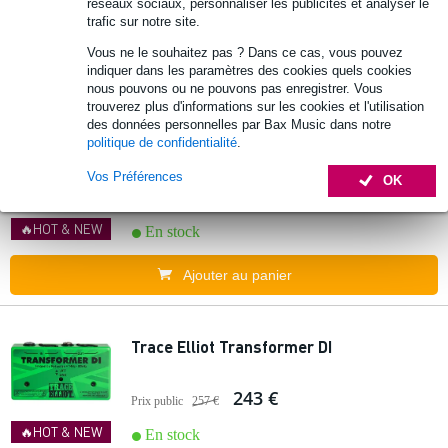
réseaux sociaux, personnaliser les publicités et analyser le
trafic sur notre site.
Ajouter au panier
Vous ne le souhaitez pas ? Dans ce cas, vous pouvez
indiquer dans les paramètres des cookies quels cookies
nous pouvons ou ne pouvons pas enregistrer. Vous
1 avis
Popu
trouverez plus d'informations sur les cookies et l'utilisation
laire
des données personnelles par Bax Music dans notre
Electro-Voice Eviva 15P enceinte active
politique de confidentialité
.
Vos Préférences
OK
444 €
Prix public
544 €
🔥HOT & NEW
En stock
Ajouter au panier
Trace Elliot Transformer DI
243 €
Prix public
257 €
🔥HOT & NEW
En stock