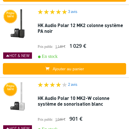
3 avis
Popu
laire
HK Audio Polar 12 MK2 colonne système
PA noir
1 029 €
Prix public
1 140 €
🔥HOT & NEW
En stock
Ajouter au panier
2 avis
Popu
laire
HK Audio Polar 10 MK2-W colonne
système de sonorisation blanc
901 €
Prix public
1 046 €
🔥HOT & NEW