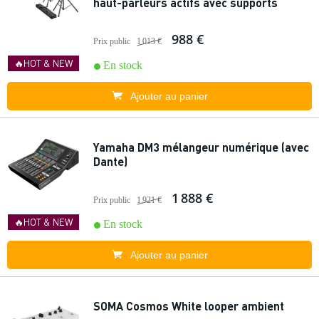
haut-parleurs actifs avec supports
988 €
Prix public
1 013 €
🔥HOT & NEW
En stock
Ajouter au panier
Yamaha DM3 mélangeur numérique (avec
Dante)
1 888 €
Prix public
1 921 €
🔥HOT & NEW
En stock
Ajouter au panier
SOMA Cosmos White looper ambient