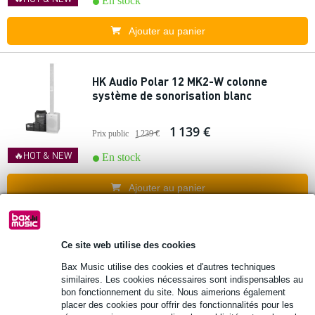
En stock
Ajouter au panier
HK Audio Polar 12 MK2-W colonne
système de sonorisation blanc
1 139 €
Prix public
1 239 €
🔥HOT & NEW
En stock
Ajouter au panier
Popu
Radial HotShot MD sélecteur de
laire
Ce site web utilise des cookies
microphones
Bax Music utilise des cookies et d'autres techniques
similaires. Les cookies nécessaires sont indispensables au
218 €
Prix public
237 €
bon fonctionnement du site. Nous aimerions également
placer des cookies pour offrir des fonctionnalités pour les
🔥HOT & NEW
En stock