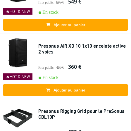
549 €
Prix public
693 €
🔥HOT & NEW
En stock
Ajouter au panier
Presonus AIR XD 10 1x10 enceinte active
2 voies
360 €
Prix public
496 €
🔥HOT & NEW
En stock
Ajouter au panier
Presonus Rigging Grid pour le PreSonus
CDL10P