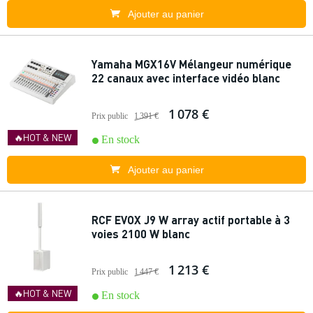
Ajouter au panier
Yamaha MGX16V Mélangeur numérique
22 canaux avec interface vidéo blanc
1 078 €
Prix public
1 391 €
🔥HOT & NEW
En stock
Ajouter au panier
RCF EVOX J9 W array actif portable à 3
voies 2100 W blanc
1 213 €
Prix public
1 447 €
🔥HOT & NEW
En stock