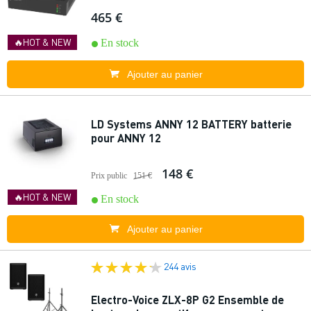
465 €
🔥HOT & NEW
En stock
Ajouter au panier
LD Systems ANNY 12 BATTERY batterie
pour ANNY 12
148 €
Prix public
151 €
🔥HOT & NEW
En stock
Ajouter au panier
244 avis
Electro-Voice ZLX-8P G2 Ensemble de