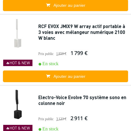
Ajouter au panier
RCF EVOX JMIX9 W array actif portable à
3 voies avec mélangeur numérique 2100
W blanc
1 799 €
Prix public
1 859 €
🔥HOT & NEW
En stock
Ajouter au panier
Electro-Voice Evolve 70 système sono en
colonne noir
2 911 €
Prix public
3 123 €
🔥HOT & NEW
En stock