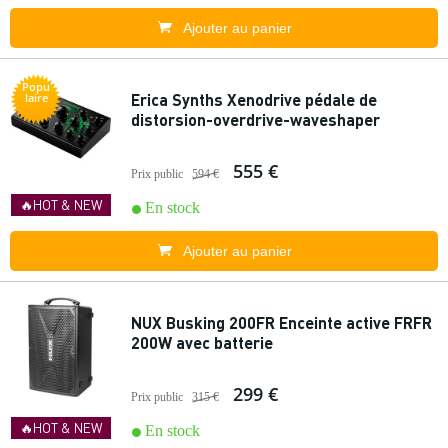
Ajouter au panier
Popu
Erica Synths Xenodrive pédale de
laire
distorsion-overdrive-waveshaper
555 €
Prix public
594 €
🔥HOT & NEW
En stock
Ajouter au panier
NUX Busking 200FR Enceinte active FRFR
200W avec batterie
299 €
Prix public
315 €
🔥HOT & NEW
En stock