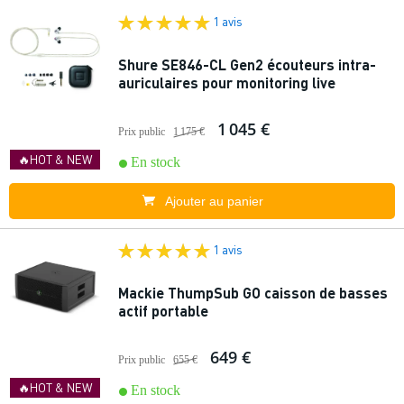
1 avis
Shure SE846-CL Gen2 écouteurs intra-
auriculaires pour monitoring live
1 045 €
Prix public
1 175 €
🔥HOT & NEW
En stock
Ajouter au panier
1 avis
Mackie ThumpSub GO caisson de basses
actif portable
649 €
Prix public
655 €
🔥HOT & NEW
En stock