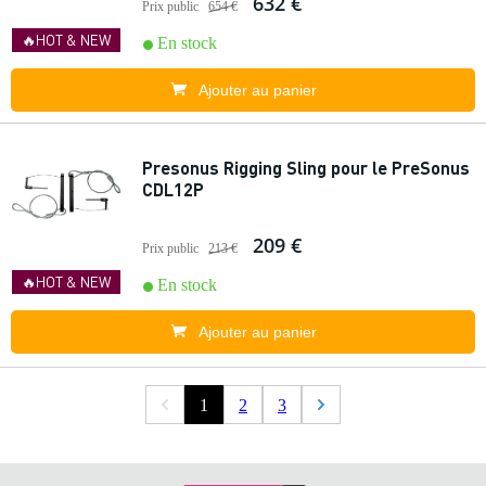
632 €
Prix public
654 €
🔥HOT & NEW
En stock
Ajouter au panier
Presonus Rigging Sling pour le PreSonus
CDL12P
209 €
Prix public
213 €
🔥HOT & NEW
En stock
Ajouter au panier
1
2
3