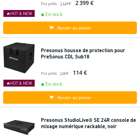
2 399 €
Prix public
3 123 €
🔥HOT & NEW
En stock
Ajouter au panier
Presonus housse de protection pour
PreSonus CDL Sub18
114 €
Prix public
118 €
🔥HOT & NEW
En stock
Ajouter au panier
Presonus StudioLive® SE 24R console de
mixage numérique rackable, noir