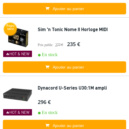
Ajouter au panier
Popu
Sim 'n Tonic Nome II Horloge MIDI
laire
235 €
Prix public
277 €
🔥HOT & NEW
En stock
Ajouter au panier
Dynacord U-Series U30:1M ampli
296 €
🔥HOT & NEW
En stock
Ajouter au panier