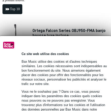
2
produits trouvés.
Top 10
Ortega Falcon Series OBJ950-FMA banjo
housse luxe incluse
1 445 €
Prix public
1 586 €
Ce site web utilise des cookies
Commandez dès maintenant pour une
livraison sous environ 12 jours ouvrés
Bax Music utilise des cookies et d'autres techniques
similaires. Les cookies nécessaires sont indispensables au
bon fonctionnement du site. Nous aimerions également
Ajouter au panier
placer des cookies pour offrir des fonctionnalités pour les
réseaux sociaux, personnaliser les publicités et analyser le
trafic sur notre site.
Ortega Raven Series OUBJ100-SBK banjo
Vous ne le souhaitez pas ? Dans ce cas, vous pouvez
ukulélé avec housse
indiquer dans les paramètres des cookies quels cookies
nous pouvons ou ne pouvons pas enregistrer. Vous
trouverez plus d'informations sur les cookies et l'utilisation
324 €
Prix public
376 €
des données personnelles par Bax Music dans notre