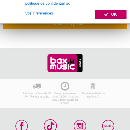
politique de confidentialité
.
Commandez dès maintenant pour une
livraison sous environ 12 jours ouvrés
Vos Préférences
OK
Ajouter au panier
Livraison offerte dès 99
Commande passée
30 jours satisfait ou
€* / Retours gratuits
avant 23:00, livraison
remboursé
sous 2 jours ouvrés (si
en stock)
BLOG