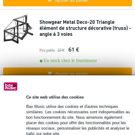
Ajouter au panier
Showgear Metal Deco-20 Triangle
élément de structure décorative (truss) -
angle à 3 voies
61 €
Prix public
67 €
En stock chez le fournisseur
Ajouter au panier
13 avis
Ce site web utilise des cookies
Decotruss STE 2000 mm structure truss
Bax Music utilise des cookies et d'autres techniques
argentée
similaires. Les cookies nécessaires sont indispensables au
bon fonctionnement du site. Nous aimerions également
placer des cookies pour offrir des fonctionnalités pour les
75 €
Prix public
124 €
réseaux sociaux, personnaliser les publicités et analyser le
trafic sur notre site.