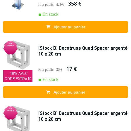
358 €
Prix public
421 €
En stock
Ajouter au panier
En
Promo
(Stock B) Decotruss Quad Spacer argenté
10 x 20 cm
17 €
Prix public
36 €
-10% AVEC
CODE EXTRA10
En stock
Ajouter au panier
En
Promo
(Stock B) Decotruss Quad Spacer argenté
10 x 20 cm