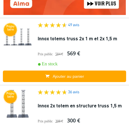
49 avis
Popu
laire
Innox totems truss 2x 1 m et 2x 1,5 m
569 €
Prix public
584 €
En stock
Ajouter au panier
36 avis
Popu
laire
Innox 2x totem en structure truss 1,5 m
300 €
Prix public
308 €