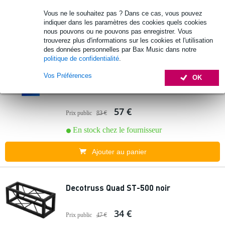
En stock chez le fournisseur
Vous ne le souhaitez pas ? Dans ce cas, vous pouvez
indiquer dans les paramètres des cookies quels cookies
Ajouter au panier
nous pouvons ou ne pouvons pas enregistrer. Vous
trouverez plus d'informations sur les cookies et l'utilisation
des données personnelles par Bax Music dans notre
3 avis
politique de confidentialité
.
Decotruss ST-1500 mm structure truss
Vos Préférences
OK
argentée
57 €
Prix public
83 €
En stock chez le fournisseur
Ajouter au panier
Decotruss Quad ST-500 noir
34 €
Prix public
47 €