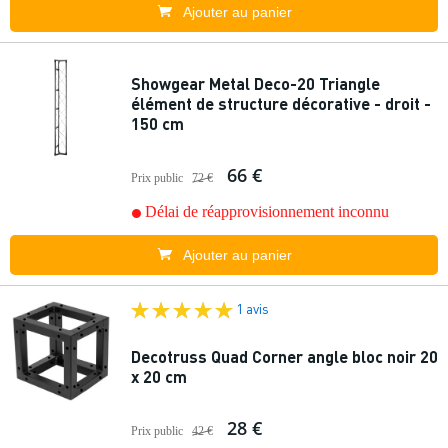
Ajouter au panier
Showgear Metal Deco-20 Triangle
élément de structure décorative - droit -
150 cm
66 €
Prix public
72 €
Délai de réapprovisionnement inconnu
Ajouter au panier
1 avis
Decotruss Quad Corner angle bloc noir 20
x 20 cm
28 €
Prix public
42 €