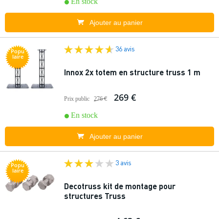
En stock
Ajouter au panier
36 avis
Popu
laire
Innox 2x totem en structure truss 1 m
269 €
Prix public
276 €
En stock
Ajouter au panier
3 avis
Popu
laire
Decotruss kit de montage pour
structures Truss