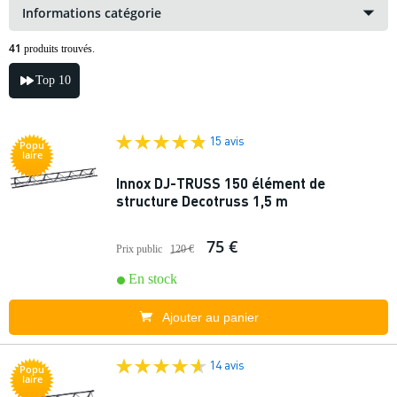
Informations catégorie
41
produits trouvés.
Top 10
15 avis
Popu
laire
Innox DJ-TRUSS 150 élément de
structure Decotruss 1,5 m
75 €
Prix public
120 €
En stock
Ajouter au panier
14 avis
Popu
laire