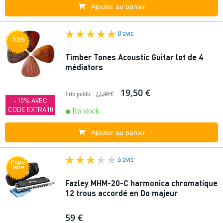
Ajouter au panier
8 avis
-13%
Timber Tones Acoustic Guitar lot de 4
médiators
19,50 €
Prix public
22,40 €
-10% AVEC
CODE EXTRA10
En stock
Ajouter au panier
6 avis
Popu
laire
Fazley MHM-20-C harmonica chromatique
12 trous accordé en Do majeur
59 €