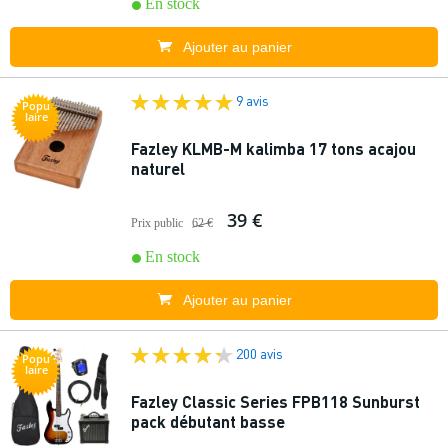
En stock
Ajouter au panier
9 avis
Popu
laire
Fazley KLMB-M kalimba 17 tons acajou
naturel
39 €
Prix public
62 €
En stock
Ajouter au panier
200 avis
Popu
laire
Fazley Classic Series FPB118 Sunburst
pack débutant basse