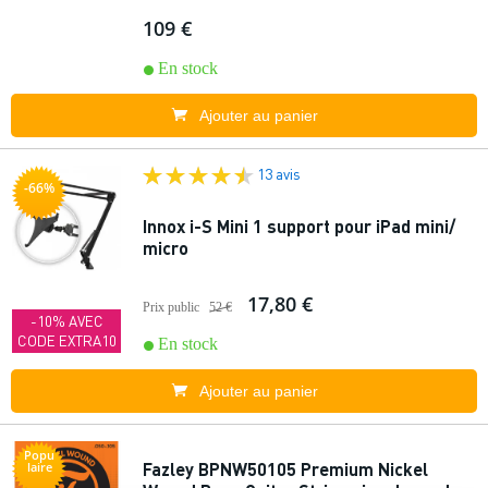
109 €
En stock
Ajouter au panier
13 avis
-66%
Innox i-S Mini 1 support pour iPad mini/
micro
17,80 €
Prix public
52 €
-10% AVEC
CODE EXTRA10
En stock
Ajouter au panier
Popu
Fazley BPNW50105 Premium Nickel
laire