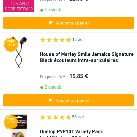
-10% AVEC
CODE EXTRA10
En stock
Ajouter au panier
1 avis
Popu
laire
House of Marley Smile Jamaica Signature
Black écouteurs intra-auriculaires
15,85 €
Prix public
36 €
En stock
Ajouter au panier
58 avis
Popu
laire
Dunlop PVP101 Variety Pack