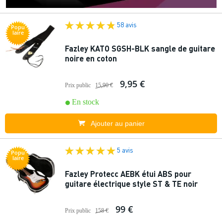
58 avis
Popu
laire
Fazley KATO SGSH-BLK sangle de guitare
noire en coton
9,95 €
Prix public
15,90 €
En stock
Ajouter au panier
5 avis
Popu
laire
Fazley Protecc AEBK étui ABS pour
guitare électrique style ST & TE noir
99 €
Prix public
158 €