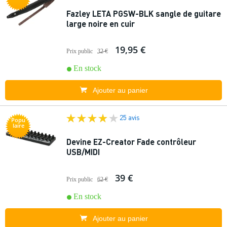
Fazley LETA PGSW-BLK sangle de guitare
large noire en cuir
19,95 €
Prix public
32 €
En stock
Ajouter au panier
25 avis
Popu
laire
Devine EZ-Creator Fade contrôleur
USB/MIDI
39 €
Prix public
62 €
En stock
Ajouter au panier