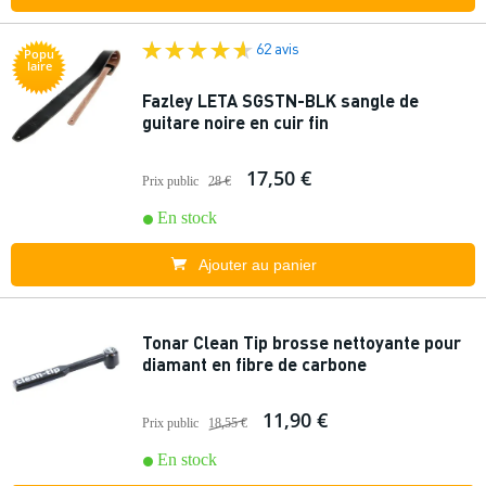
62 avis
Popu
laire
Fazley LETA SGSTN-BLK sangle de
guitare noire en cuir fin
17,50 €
Prix public
28 €
En stock
Ajouter au panier
Tonar Clean Tip brosse nettoyante pour
diamant en fibre de carbone
11,90 €
Prix public
18,55 €
En stock