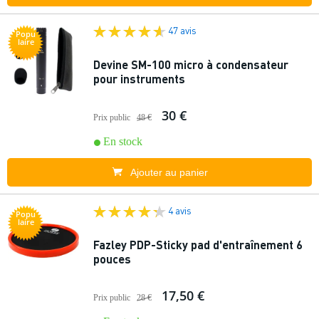
47 avis
Popu
laire
Devine SM-100 micro à condensateur
pour instruments
30 €
Prix public
48 €
En stock
Ajouter au panier
4 avis
Popu
laire
Fazley PDP-Sticky pad d'entraînement 6
pouces
17,50 €
Prix public
28 €