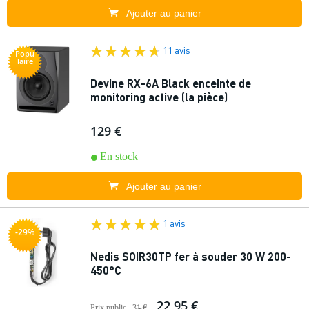
Ajouter au panier
11 avis
Popu
laire
Devine RX-6A Black enceinte de
monitoring active (la pièce)
129 €
En stock
Ajouter au panier
1 avis
-29%
Nedis SOIR30TP fer à souder 30 W 200-
450°C
22,95 €
Prix public
31 €