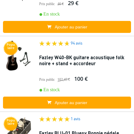
29 €
Prix public
46 €
En stock
Ajouter au panier
94 avis
Popu
laire
Fazley W40-BK guitare acoustique folk
noire + stand + accordeur
100 €
Prix public
102,45 €
En stock
Ajouter au panier
1 avis
Popu
laire
Fazley BLU-01 Bluesy Bonnie pédale