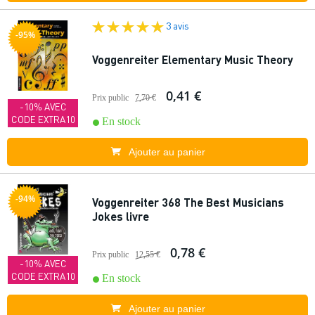
3 avis
-95%
Voggenreiter Elementary Music Theory
0,41 €
Prix public
7,70 €
-10% AVEC
CODE EXTRA10
En stock
Ajouter au panier
-94%
Voggenreiter 368 The Best Musicians
Jokes livre
0,78 €
Prix public
12,55 €
-10% AVEC
CODE EXTRA10
En stock
Ajouter au panier