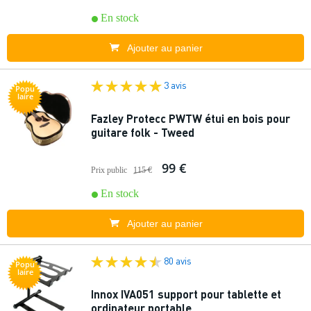
En stock
Ajouter au panier
3 avis
Popu
laire
Fazley Protecc PWTW étui en bois pour
guitare folk - Tweed
99 €
Prix public
115 €
En stock
Ajouter au panier
80 avis
Popu
laire
Innox IVA051 support pour tablette et
ordinateur portable