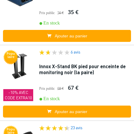
35 €
Prix public
56 €
En stock
Ajouter au panier
6 avis
Popu
laire
Innox X-Stand BK pied pour enceinte de
monitoring noir (la paire)
67 €
Prix public
68 €
-10% AVEC
CODE EXTRA10
En stock
Ajouter au panier
23 avis
Popu
laire