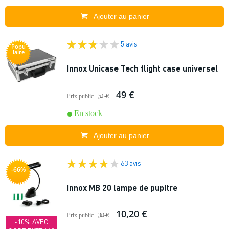
Ajouter au panier
5 avis
Popu
laire
Innox Unicase Tech flight case universel
49 €
Prix public
51 €
En stock
Ajouter au panier
63 avis
-66%
Innox MB 20 lampe de pupitre
10,20 €
Prix public
30 €
-10% AVEC