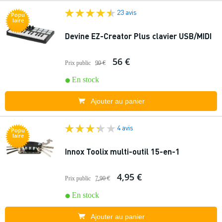
23 avis
Popu
laire
Devine EZ-Creator Plus clavier USB/MIDI
56 €
Prix public
90 €
En stock
Ajouter au panier
4 avis
Popu
laire
Innox Toolix multi-outil 15-en-1
4,95 €
Prix public
7,90 €
En stock
Ajouter au panier