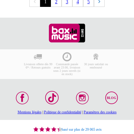
1
2
3
4
5
Livraison offerte dès 99
Commande passée
30 jours satisfait ou
€* / Retours gratuits
avant 23:00, livraison
remboursé
sous 2 jours ouvrés (si
en stock)
BLOG
Mentions légales
|
Politique de confidentialité
|
Paramètres des cookies
basé sur plus de 29 065 avis