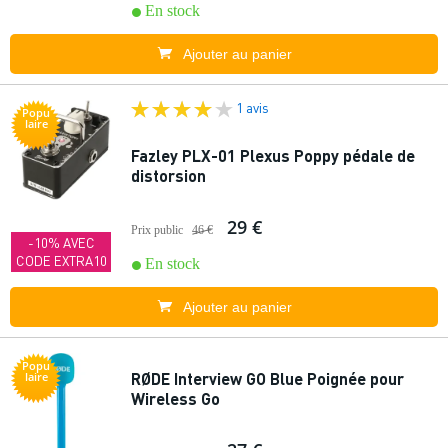
En stock
Ajouter au panier
1 avis
Popu
laire
Fazley PLX-01 Plexus Poppy pédale de
distorsion
29 €
Prix public
46 €
-10% AVEC
CODE EXTRA10
En stock
Ajouter au panier
Popu
RØDE Interview GO Blue Poignée pour
laire
Wireless Go