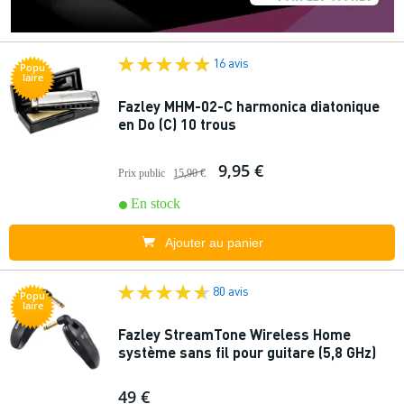
16 avis
Popu
laire
Fazley MHM-02-C harmonica diatonique
en Do (C) 10 trous
9,95 €
Prix public
15,90 €
En stock
Ajouter au panier
80 avis
Popu
laire
Fazley StreamTone Wireless Home
système sans fil pour guitare (5,8 GHz)
49 €