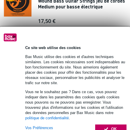
Wound Bass Guitar Strings jeu de cordes
Medium pour basse électrique
17,50 €
En stock
Ajouter au panier
Ce site web utilise des cookies
Bax Music utilise des cookies et d'autres techniques
10 avis
Popu
similaires. Les cookies nécessaires sont indispensables au
laire
bon fonctionnement du site. Nous aimerions également
placer des cookies pour offrir des fonctionnalités pour les
Fazley Kubo BT Pocket Black 5 W ampli
réseaux sociaux, personnaliser les publicités et analyser le
guitare / enceinte Bluetooth portable
trafic sur notre site.
Vous ne le souhaitez pas ? Dans ce cas, vous pouvez
29 €
Prix public
46 €
indiquer dans les paramètres des cookies quels cookies
-10% AVEC
nous pouvons ou ne pouvons pas enregistrer. Vous
CODE EXTRA10
En stock
trouverez plus d'informations sur les cookies et l'utilisation
des données personnelles par Bax Music dans notre
Ajouter au panier
politique de confidentialité
.
Vos Préférences
OK