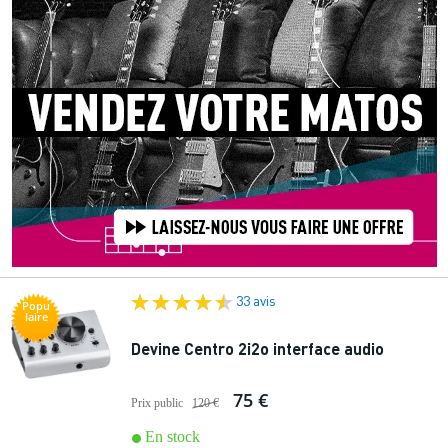
33 avis
Popu
laire
Devine Centro 2i2o interface audio
75 €
Prix public
120 €
En stock