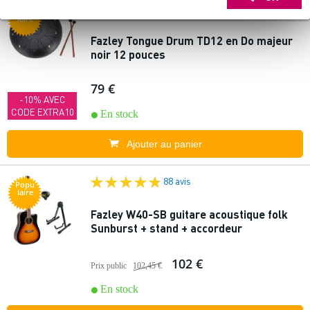
13 avis
Popu
laire
Fazley Tongue Drum TD12 en Do majeur
noir 12 pouces
79 €
-10% AVEC
CODE EXTRA10
En stock
Ajouter au panier
88 avis
Popu
laire
Fazley W40-SB guitare acoustique folk
Sunburst + stand + accordeur
102 €
Prix public
102,45 €
En stock