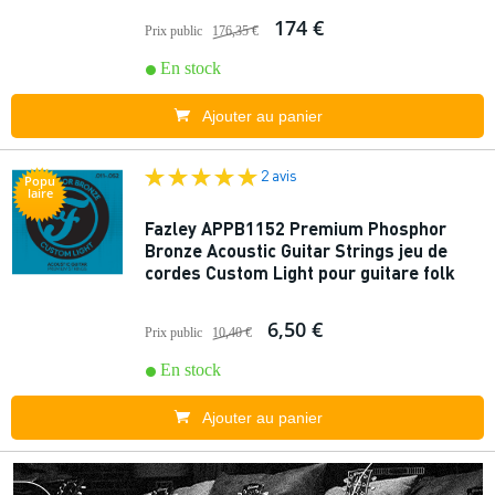
174 €
Prix public
176,35 €
En stock
Ajouter au panier
2 avis
Popu
laire
Fazley APPB1152 Premium Phosphor
Bronze Acoustic Guitar Strings jeu de
cordes Custom Light pour guitare folk
6,50 €
Prix public
10,40 €
En stock
Ajouter au panier