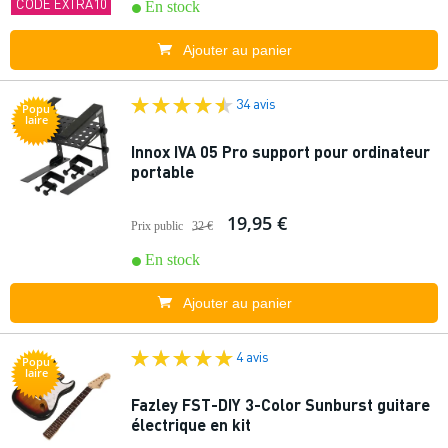
CODE EXTRA10
En stock
Ajouter au panier
34 avis
Popu
laire
Innox IVA 05 Pro support pour ordinateur
portable
19,95 €
Prix public
32 €
En stock
Ajouter au panier
4 avis
Popu
laire
Fazley FST-DIY 3-Color Sunburst guitare
électrique en kit