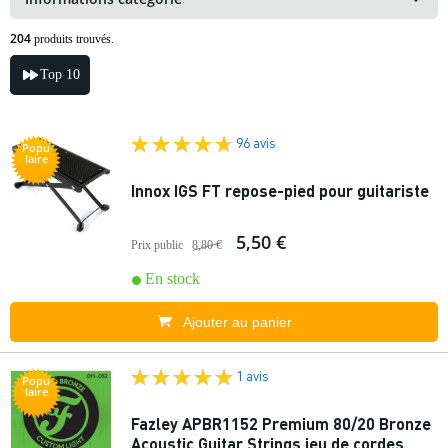
204
produits trouvés.
Top 10
96 avis
Popu
laire
Innox IGS FT repose-pied pour guitariste
5,50 €
Prix public
8,80 €
En stock
Ajouter au panier
1 avis
Popu
laire
Fazley APBR1152 Premium 80/20 Bronze
Acoustic Guitar Strings jeu de cordes