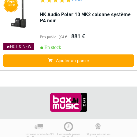
Popu
laire
HK Audio Polar 10 MK2 colonne système
PA noir
881 €
Prix public
991 €
🔥HOT & NEW
En stock
Ajouter au panier
Livraison offerte dès 99
Commande passée
30 jours satisfait ou