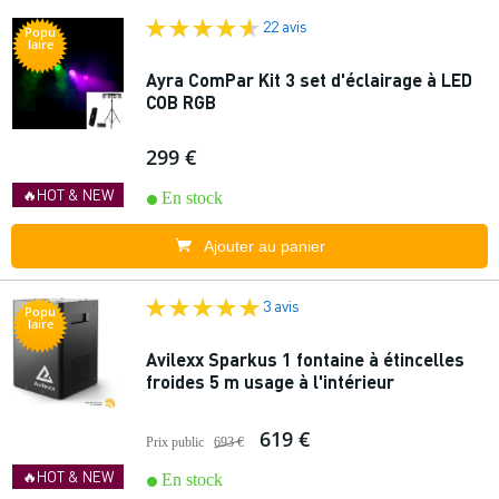
22 avis
Popu
laire
Ayra ComPar Kit 3 set d'éclairage à LED
COB RGB
299 €
🔥HOT & NEW
En stock
Ajouter au panier
3 avis
Popu
laire
Avilexx Sparkus 1 fontaine à étincelles
froides 5 m usage à l'intérieur
619 €
Prix public
693 €
🔥HOT & NEW
En stock