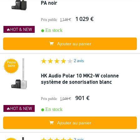
PA noir
1 029 €
Prix public
1 140 €
🔥HOT & NEW
En stock
Ajouter au panier
2 avis
Popu
laire
HK Audio Polar 10 MK2-W colonne
système de sonorisation blanc
901 €
Prix public
1 046 €
🔥HOT & NEW
En stock
Ajouter au panier
3 avis