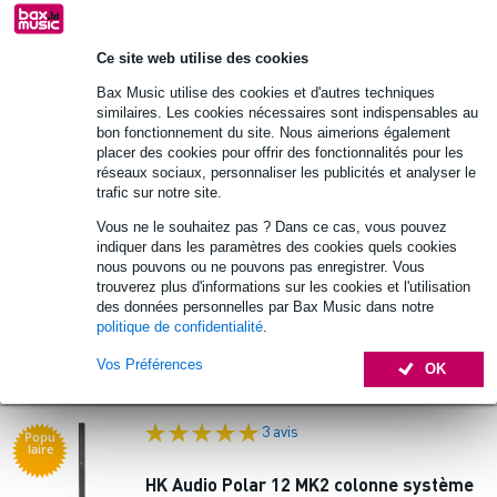
204 €
Prix public
204,50 €
🔥HOT & NEW
En stock
Ce site web utilise des cookies
Ajouter au panier
Bax Music utilise des cookies et d'autres techniques
similaires. Les cookies nécessaires sont indispensables au
bon fonctionnement du site. Nous aimerions également
244 avis
placer des cookies pour offrir des fonctionnalités pour les
réseaux sociaux, personnaliser les publicités et analyser le
trafic sur notre site.
Electro-Voice ZLX-8P G2 Ensemble de
haut-parleurs actifs avec supports
Vous ne le souhaitez pas ? Dans ce cas, vous pouvez
indiquer dans les paramètres des cookies quels cookies
nous pouvons ou ne pouvons pas enregistrer. Vous
988 €
trouverez plus d'informations sur les cookies et l'utilisation
Prix public
1 013 €
des données personnelles par Bax Music dans notre
🔥HOT & NEW
En stock
politique de confidentialité
.
Vos Préférences
OK
Ajouter au panier
3 avis
Popu
laire
HK Audio Polar 12 MK2 colonne système