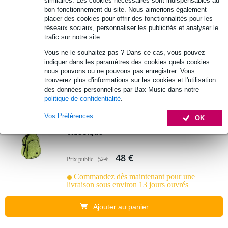
similaires. Les cookies nécessaires sont indispensables au
classique gaucher
bon fonctionnement du site. Nous aimerions également
placer des cookies pour offrir des fonctionnalités pour les
réseaux sociaux, personnaliser les publicités et analyser le
96 €
trafic sur notre site.
Prix public
101 €
Vous ne le souhaitez pas ? Dans ce cas, vous pouvez
Commandez dès maintenant pour une
indiquer dans les paramètres des cookies quels cookies
livraison sous environ 13 jours ouvrés
nous pouvons ou ne pouvons pas enregistrer. Vous
trouverez plus d'informations sur les cookies et l'utilisation
Ajouter au panier
des données personnelles par Bax Music dans notre
politique de confidentialité
.
Vos Préférences
OK
Ortega OGBCL-GRJ housse pour guitare
classique
48 €
Prix public
52 €
Commandez dès maintenant pour une
livraison sous environ 13 jours ouvrés
Ajouter au panier