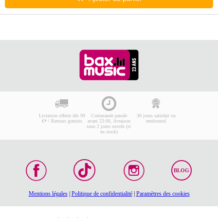
Livraison offerte dès 99
Commande passée
30 jours satisfait ou
€* / Retours gratuits
avant 23:00, livraison
remboursé
sous 2 jours ouvrés (si
en stock)
BLOG
Mentions légales
|
Politique de confidentialité
|
Paramètres des cookies