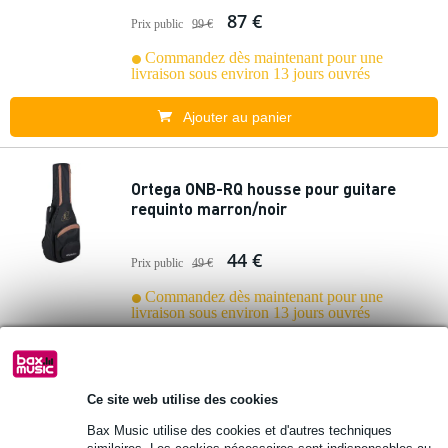
87 €
Prix public
99 €
Commandez dès maintenant pour une
livraison sous environ 13 jours ouvrés
Ajouter au panier
Ortega ONB-RQ housse pour guitare
requinto marron/noir
44 €
Prix public
49 €
Commandez dès maintenant pour une
livraison sous environ 13 jours ouvrés
Ajouter au panier
Ce site web utilise des cookies
Ortega OSOCACL-CP-L Left-Handed
Bax Music utilise des cookies et d'autres techniques
Classical Guitar Soft Case pour guitare