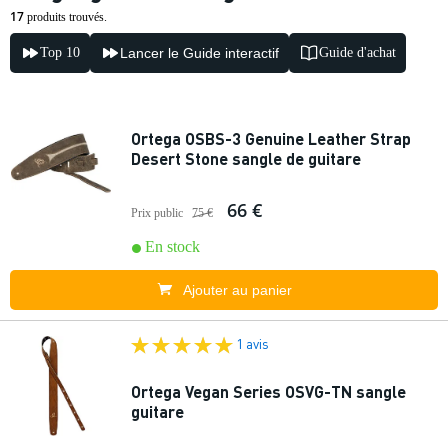
17
produits trouvés.
Top 10
Lancer le Guide interactif
Guide d'achat
Ortega OSBS-3 Genuine Leather Strap
Desert Stone sangle de guitare
66 €
Prix public
75 €
En stock
Ajouter au panier
1 avis
Ortega Vegan Series OSVG-TN sangle
guitare