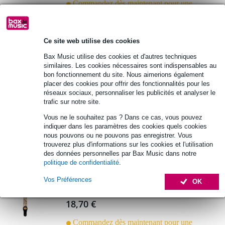
Commandez dès maintenant pour une
livraison sous environ 14 jours ouvrés
Ajouter au panier
Ce site web utilise des cookies
Bax Music utilise des cookies et d'autres techniques
similaires. Les cookies nécessaires sont indispensables au
Ortega Keiki KNS-TM sangle guitare
bon fonctionnement du site. Nous aimerions également
placer des cookies pour offrir des fonctionnalités pour les
réseaux sociaux, personnaliser les publicités et analyser le
14,90 €
Prix public
18,70 €
trafic sur notre site.
Commandez dès maintenant pour une
Vous ne le souhaitez pas ? Dans ce cas, vous pouvez
livraison sous environ 14 jours ouvrés
indiquer dans les paramètres des cookies quels cookies
nous pouvons ou ne pouvons pas enregistrer. Vous
Ajouter au panier
trouverez plus d'informations sur les cookies et l'utilisation
des données personnelles par Bax Music dans notre
politique de confidentialité
.
Ortega Keiki KNS-VP sangle guitare
Vos Préférences
OK
18,70 €
Commandez dès maintenant pour une