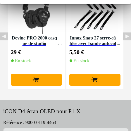
Devine PRO 2000 casq
Innox Snap 27 serre-câ
D
ue de studio
bles avec bande autocol
lante
29 €
5,50 €
4
En stock
En stock
+
+
iCON D4 écran OLED pour P1-X
Référence :
9000-0119-4463