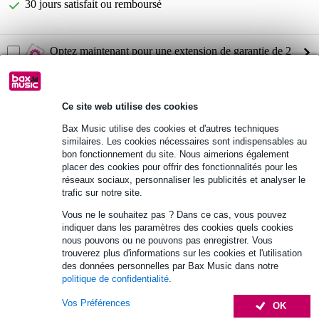
30 jours satisfait ou remboursé
Optez maintenant pour une extension de garantie de 2
ans et profitez de plus d'avantages exclusifs !
7,45 € (frais uniques)
Ce site web utilise des cookies
Informations
Bax Music utilise des cookies et d'autres techniques
similaires. Les cookies nécessaires sont indispensables au
Ecran OLED externe pour le P1-X
bon fonctionnement du site. Nous aimerions également
l'écran OLED large et lumineux vous fournit toutes les
placer des cookies pour offrir des fonctionnalités pour les
informations cruciales de votre DAW
réseaux sociaux, personnaliser les publicités et analyser le
angle d'inclinaison réglable pour différentes positions
trafic sur notre site.
Afficher toutes les caractéristiques du produit
Vous ne le souhaitez pas ? Dans ce cas, vous pouvez
indiquer dans les paramètres des cookies quels cookies
nous pouvons ou ne pouvons pas enregistrer. Vous
Accessoires (44)
trouverez plus d'informations sur les cookies et l'utilisation
des données personnelles par Bax Music dans notre
politique de confidentialité
.
Vos Préférences
OK