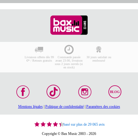
Livraison offerte dès 99
Commande passée
30 jours satisfait ou
€* / Retours gratuits
avant 23:00, livraison
remboursé
sous 2 jours ouvrés (si
en stock)
BLOG
Mentions légales
|
Politique de confidentialité
|
Paramètres des cookies
basé sur plus de 29 065 avis
Copyright © Bax Music 2003 - 2026