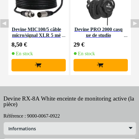
Devine MIC100/5 câble
Devine PRO 2000 casq
D
micro/signal XLR 5 mè
ue de studio
tres
8,50 €
29 €
4
En stock
En stock
+
+
Devine RX-8A White enceinte de monitoring active (la
pièce)
Référence :
9000-0067-0922
Informations