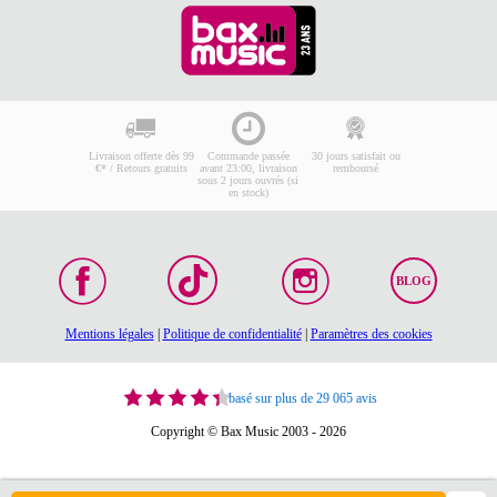
Livraison offerte dès 99
Commande passée
30 jours satisfait ou
€* / Retours gratuits
avant 23:00, livraison
remboursé
sous 2 jours ouvrés (si
en stock)
BLOG
Mentions légales
|
Politique de confidentialité
|
Paramètres des cookies
basé sur plus de 29 065 avis
Copyright © Bax Music 2003 - 2026