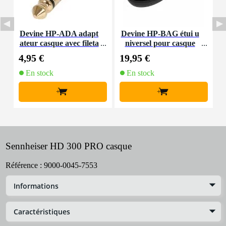
Devine HP-ADA adapt
Devine HP-BAG étui u
I
ateur casque avec fileta
niversel pour casque
ge (lot de 2)
4,95 €
19,95 €
6
En stock
En stock
+
+
Sennheiser HD 300 PRO casque
Référence :
9000-0045-7553
Informations
Caractéristiques