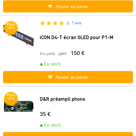
Ajouter au panier
1 avis
Popu
laire
iCON D4-T écran OLED pour P1-M
150 €
Prix public
189 €
En stock
Ajouter au panier
Popu
D&R préampli phono
laire
35 €
En stock