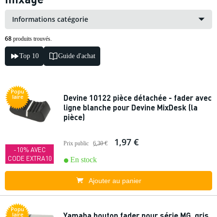
Informations catégorie
68
produits trouvés.
Top 10
Guide d'achat
Popu
Devine 10122 pièce détachée - fader avec
laire
ligne blanche pour Devine MixDesk (la
pièce)
1,97 €
Prix public
6,30 €
-10% AVEC
CODE EXTRA10
En stock
Ajouter au panier
Popu
Yamaha bouton fader pour série MG, gris
laire