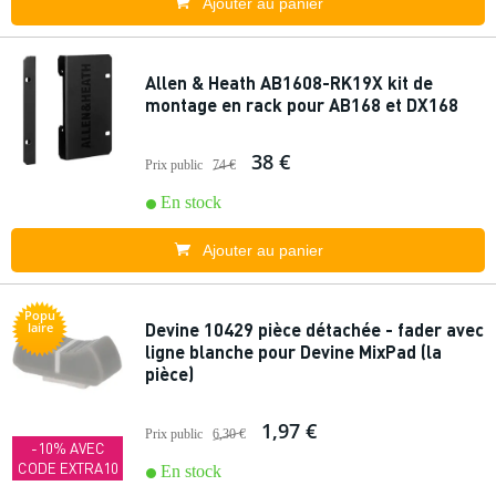
Ajouter au panier
Allen & Heath AB1608-RK19X kit de
montage en rack pour AB168 et DX168
38 €
Prix public
74 €
En stock
Ajouter au panier
Popu
Devine 10429 pièce détachée - fader avec
laire
ligne blanche pour Devine MixPad (la
pièce)
1,97 €
Prix public
6,30 €
-10% AVEC
CODE EXTRA10
En stock