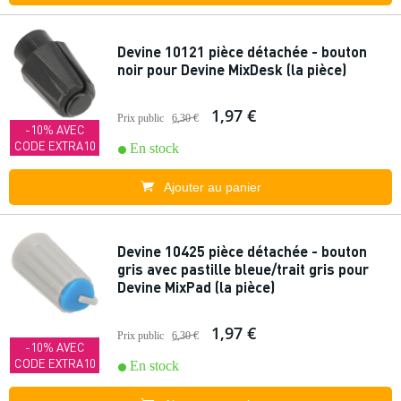
Devine 10121 pièce détachée - bouton
noir pour Devine MixDesk (la pièce)
1,97 €
Prix public
6,30 €
-10% AVEC
CODE EXTRA10
En stock
Ajouter au panier
Devine 10425 pièce détachée - bouton
gris avec pastille bleue/trait gris pour
Devine MixPad (la pièce)
1,97 €
Prix public
6,30 €
-10% AVEC
CODE EXTRA10
En stock