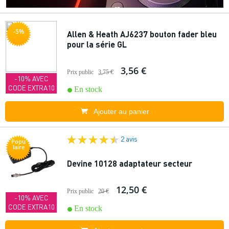
-5%
Allen & Heath AJ6237 bouton fader bleu
pour la série GL
3,56 €
Prix public
3,75 €
-10% AVEC
CODE EXTRA10
En stock
Ajouter au panier
2 avis
Popu
laire
Devine 10128 adaptateur secteur
12,50 €
Prix public
20 €
-10% AVEC
CODE EXTRA10
En stock