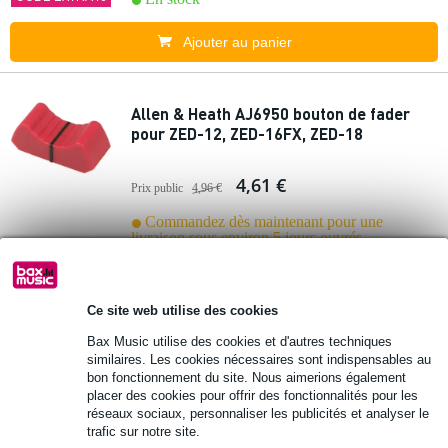
Ajouter au panier
Allen & Heath AJ6950 bouton de fader
pour ZED-12, ZED-16FX, ZED-18
4,61 €
Prix public
4,96 €
Commandez dès maintenant pour une
livraison sous environ 5 jours ouvrés
Ajouter au panier
Ce site web utilise des cookies
1 avis
Bax Music utilise des cookies et d'autres techniques
similaires. Les cookies nécessaires sont indispensables au
bon fonctionnement du site. Nous aimerions également
Allen & Heath Z1402-RK19X kit de
placer des cookies pour offrir des fonctionnalités pour les
montage en rack pour ZED-14 et ZED-
réseaux sociaux, personnaliser les publicités et analyser le
12FX
trafic sur notre site.