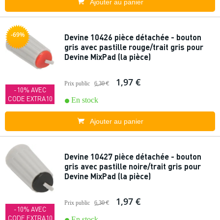
Ajouter au panier
-69%
Devine 10426 pièce détachée - bouton
gris avec pastille rouge/trait gris pour
Devine MixPad (la pièce)
1,97 €
Prix public
6,30 €
-10% AVEC
CODE EXTRA10
En stock
Ajouter au panier
Devine 10427 pièce détachée - bouton
gris avec pastille noire/trait gris pour
Devine MixPad (la pièce)
1,97 €
Prix public
6,30 €
-10% AVEC
CODE EXTRA10
En stock