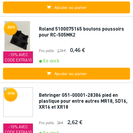
Ajouter au panier
-88%
Roland 5100075165 boutons poussoirs
pour RC-505MK2
0,46 €
Prix public
3,76 €
-10% AVEC
CODE EXTRA10
En stock
Ajouter au panier
-95%
Behringer G51-00001-28386 pied en
plastique pour entre autres MR18, SD16,
XR16 et XR18
2,62 €
Prix public
50 €
-10% AVEC
CODE EXTRA10
En stock