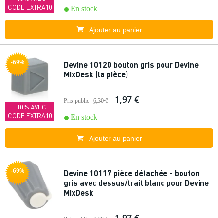
CODE EXTRA10
En stock
Ajouter au panier
-69%
Devine 10120 bouton gris pour Devine
MixDesk (la pièce)
1,97 €
Prix public
6,30 €
-10% AVEC
CODE EXTRA10
En stock
Ajouter au panier
-69%
Devine 10117 pièce détachée - bouton
gris avec dessus/trait blanc pour Devine
MixDesk
1,97 €