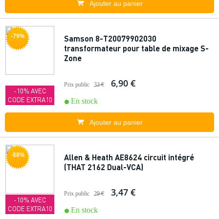
Ajouter au panier
-79%
Samson 8-T20079902030
transformateur pour table de mixage S-
Zone
6,90 €
Prix public
33 €
-10% AVEC
CODE EXTRA10
En stock
Ajouter au panier
-88%
Allen & Heath AE8624 circuit intégré
(THAT 2162 Dual-VCA)
3,47 €
Prix public
29 €
-10% AVEC
CODE EXTRA10
En stock