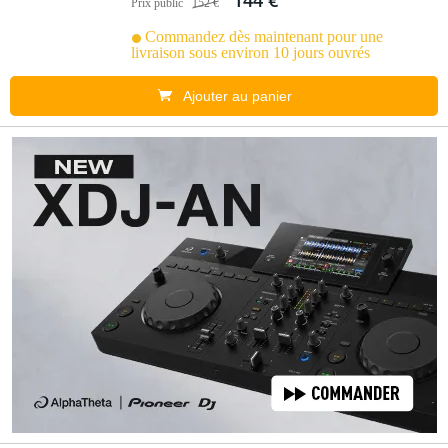
144 €
Prix public
152 €
Commandez dès maintenant pour une
livraison sous environ 10 jours ouvrés
Ajouter au panier