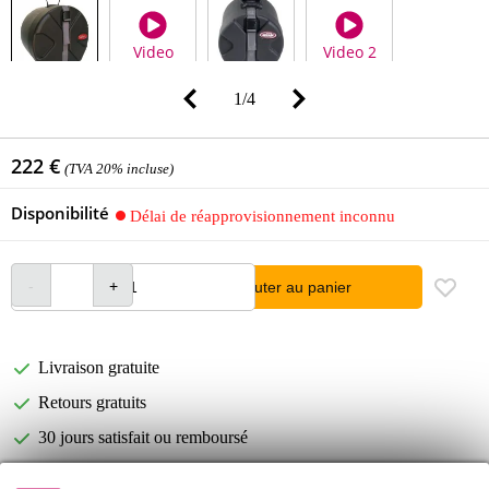
Video
Video 2
1
/
4
222 €
(TVA 20% incluse)
Disponibilité
Délai de réapprovisionnement inconnu
Ajouter au panier
Livraison gratuite
Retours gratuits
30 jours satisfait ou remboursé