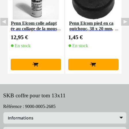
Penn Elcom colle adapt
Penn Elcom pied en ca
P
ée au collage de la mous
outchouc, 38 x 20 mm,
se, 500 ml (la pièce)
rondelle en acier
12,95 €
1,45 €
7
En stock
En stock
+
+
SKB coffre pour tom 13x11
Référence :
9000-0005-2685
Informations