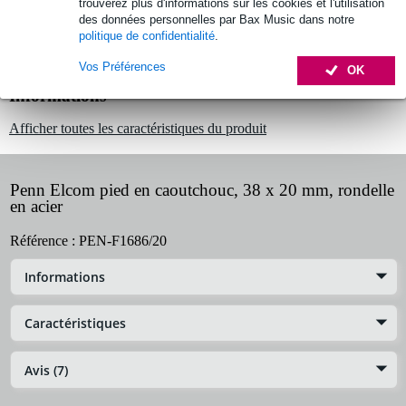
Retours gratuits
trouverez plus d'informations sur les cookies et l'utilisation
des données personnelles par Bax Music dans notre
30 jours satisfait ou remboursé
politique de confidentialité
.
Vos Préférences
OK
Informations
Afficher toutes les caractéristiques du produit
Penn Elcom pied en caoutchouc, 38 x 20 mm, rondelle
en acier
Référence :
PEN-F1686/20
Informations
Caractéristiques
Avis (7)