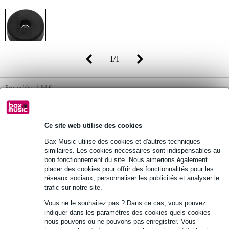
1
/
1
Prix public
1,84 €
1,45 €
(TVA 20% incluse)
Disponibilité
En stock
Ce site web utilise des cookies
Encore 44 articles en stock dans notre entrepôt
Bax Music utilise des cookies et d'autres techniques
(et encore 97163 articles en stock chez le fournisseur)
similaires. Les cookies nécessaires sont indispensables au
bon fonctionnement du site. Nous aimerions également
placer des cookies pour offrir des fonctionnalités pour les
Ajouter au panier
réseaux sociaux, personnaliser les publicités et analyser le
trafic sur notre site.
Vous ne le souhaitez pas ? Dans ce cas, vous pouvez
indiquer dans les paramètres des cookies quels cookies
Commande immédiate = livraison mardi
nous pouvons ou ne pouvons pas enregistrer. Vous