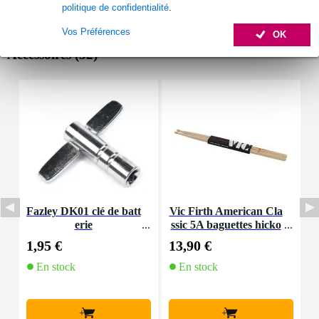
politique de confidentialité
.
Vos Préférences
OK
Accessoires (32)
Fazley DK01 clé de batt
Vic Firth American Cla
I
erie
ssic 5A baguettes hicko
ry avec olive en bois
1,95 €
13,90 €
1
En stock
En stock
+
+