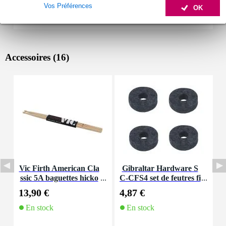
Vos Préférences
OK
Accessoires (16)
Vic Firth American Cla
Gibraltar Hardware S
ssic 5A baguettes hicko
C-CFS4 set de feutres fi
C
ry avec olive en bois
ns pour tilter cymbale (l
p
13,90 €
4,87 €
6
ot de 4)
En stock
En stock