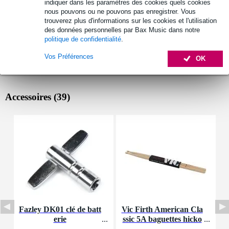
indiquer dans les paramètres des cookies quels cookies
nous pouvons ou ne pouvons pas enregistrer. Vous
trouverez plus d'informations sur les cookies et l'utilisation
des données personnelles par Bax Music dans notre
politique de confidentialité
.
Vos Préférences
OK
Accessoires (39)
Fazley DK01 clé de batt
Vic Firth American Cla
I
erie
ssic 5A baguettes hicko
ry avec olive en bois