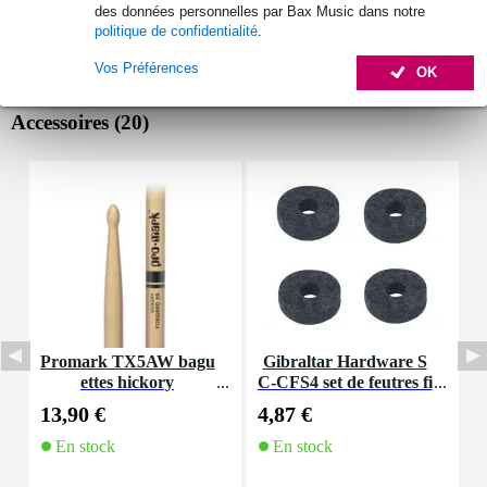
des données personnelles par Bax Music dans notre
politique de confidentialité
.
Vos Préférences
OK
Accessoires (20)
Promark TX5AW bagu
Gibraltar Hardware S
R
ettes hickory
C-CFS4 set de feutres fi
e
ns pour tilter cymbale (l
s
13,90 €
4,87 €
2
ot de 4)
En stock
En stock