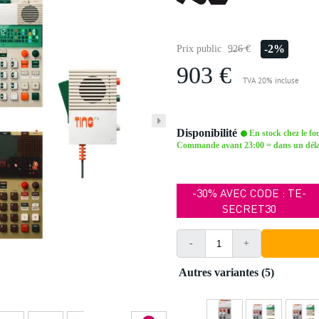
-2%
Prix public
926 €
903 €
TVA 20% incluse
Disponibilité
En stock chez le fo
Commande avant 23:00 = dans un délai 
-30% AVEC CODE : TE-
SECRET30
-
+
Autres variantes (5)