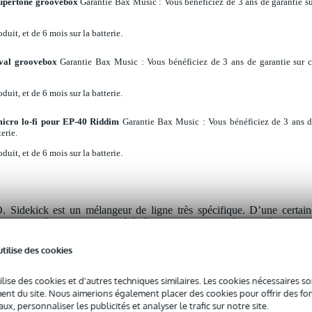
upertone groovebox
Garantie Bax Music
: Vous bénéficiez de 3 ans de garantie s
duit, et de 6 mois sur la batterie.
val groovebox
Garantie Bax Music
: Vous bénéficiez de 3 ans de garantie sur 
duit, et de 6 mois sur la batterie.
icro lo-fi pour EP-40 Riddim
Garantie Bax Music
: Vous bénéficiez de 3 ans 
erie.
duit, et de 6 mois sur la batterie.
Sidekick est un mélangeur de ligne très spécifique. D’une certain
e standard à deux canaux (stéréo à deux canaux), dotée d’un égaliseur e
on apparence et de sa conception, il s’agit avant tout d’une extensio
enage Engineering, tels que le Medieval, le Riddim et le K.O.II. C’es
utilise des cookies
t des futurs produits qui la complèteront) que nous recommandons l
ec Teenage Engineering, il y a plus sous le capot qu’on ne le laisserai
ilise des cookies et d'autres techniques similaires. Les cookies nécessaires 
térieur. Tout réside dans les combinaisons de touches et les commandes
nt du site. Nous aimerions également placer des cookies pour offrir des fon
 filtre, un délai, un effet « tape », un looper, un trémolo et une sirène 
ux, personnaliser les publicités et analyser le trafic sur notre site.
 et au compresseur de gain. De plus, il s’agit également d’une interfac