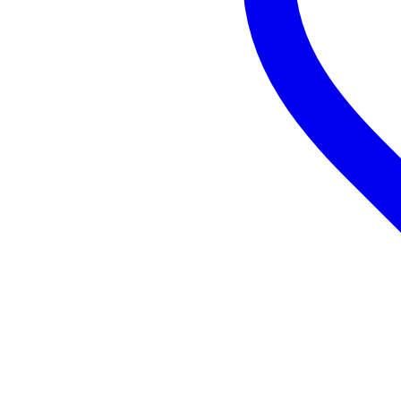
Le poids et les dimensions sont indiqués ave
Poids
37
(emballage inclus)
Dimensions
25,
(emballage inclus)
1x Teenage Engineerin
Une plage de sable fin, un palmier,
Supertone, et la vie est incroyablem
Reggae et le Dub !
Caractéristiques du produit
Éco-responsabilité du produit
non
MIDI & autre transmission
MID
Autonome
oui
Le poids et les dimensions sont indiqués ave
Poids
75