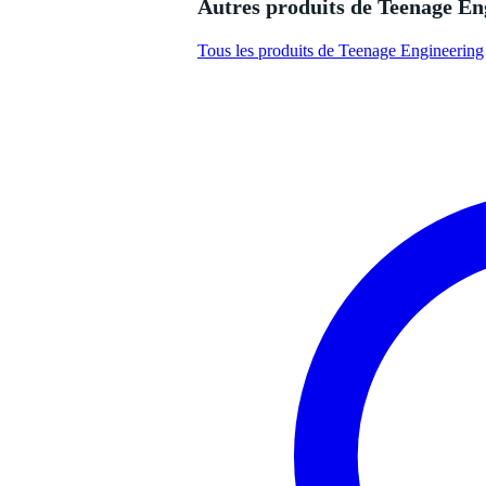
Nombre de canaux stéréo
2
Autres produits de Teenage En
Nombre de submasters
au
Tous les produits de Teenage Engineering
Éco-responsabilité du produit
non
Alimentation fantôme
no
Sortie casque
oui
Interface audio intégrée
US
Lecteur audio intégré
no
Effets intégrés
oui
Effets intégrés table de mixage
rév
Connexions insert
no
Type d'entrées table de mixage
ent
Type de table de mixage
tab
sor
Type de sorties table de mixage
mm
Réglage de volume
pot