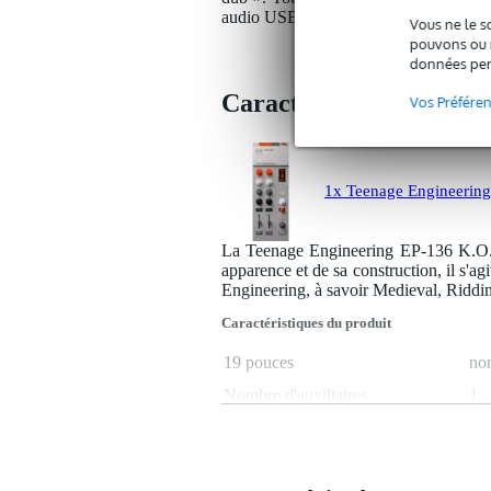
audio USB-C 8i4o, ce qui fait de ce S
Vous ne le s
pouvons ou n
données per
Caractéristiques
Vos Préfére
1x Teenage Engineering
La Teenage Engineering EP-136 K.O. S
apparence et de sa construction, il s'a
Engineering, à savoir Medieval, Riddim
Caractéristiques du produit
19 pouces
no
Nombre d'auxiliaires
1 -
Nombre d'entrées micro
0
Nombre de canaux mono
non