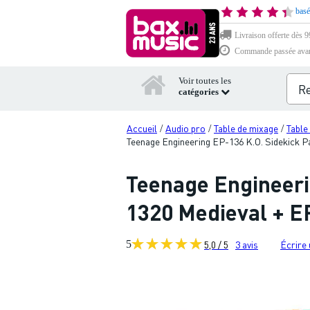
basé
Livraison offerte dès 99
Commande passée avant 
Voir toutes les
catégories
Accueil
Audio pro
Table de mixage
Table
/
/
/
Teenage Engineering EP-136 K.O. Sidekick 
Teenage Engineeri
1320 Medieval + E
5
5,0 / 5
3
avis
Écrire 