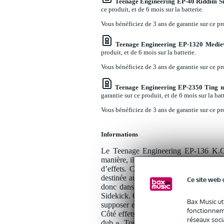
Teenage Engineering EP-40 Riddim S
ce produit, et de 6 mois sur la batterie.
Vous bénéficiez de 3 ans de garantie sur ce pro
Teenage Engineering EP-1320 Medie
produit, et de 6 mois sur la batterie.
Vous bénéficiez de 3 ans de garantie sur ce pro
Teenage Engineering EP-2350 Ting m
garantie sur ce produit, et de 6 mois sur la batt
Vous bénéficiez de 3 ans de garantie sur ce pro
Informations
Le Teenage Engineering EP-136 K.O. 
manière, il s’agit d’une table de mixag
d’effets. Cependant, compte tenu de s
destinée aux produits de bureau de Te
Ce site web 
donc dans le cadre de cette gamme (e
Sidekick. Comme c’est souvent le cas av
Bax Music ut
supposer en regardant simplement l’ex
fonctionneme
Côté effets, vous avez le choix entre un
réseaux socia
dub ». Tout cela s’ajoute à l’égaliseur