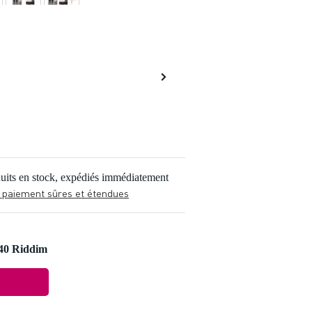
Video 2
Video 3
Video 2
Video 4
Video 4
uits en stock, expédiés immédiatement
 paiement sûres et étendues
-40 Riddim