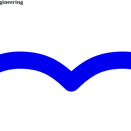
gineering
cun
 spécifié
n
B (8x4 I/O)
n
erbe / delay / modulation, equalizer canal, compression canal
n
rée ligne stéréo (jack 3,5 mm TRS)
le de mixage studio / sono
tie casque stéréo (jack 6,35 ou 3,5 mm TRS), sortie stéréo (jack 3,5
)
entiomètres