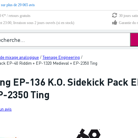
 sur plus de 29 065 avis
 €* / retours gratuits
30 jours sati
23:00, livraison sous 2 jours ouvrés (si en stock)
Garantie du m
 de mixage analogique
Teenage Engineering
/
/
Pack EP-40 Riddim + EP-1320 Medieval + EP-2350 Ting
ng EP-136 K.O. Sidekick Pack E
P-2350 Ting
un avis