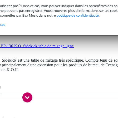
idekick un énième produit suédois extrêmement complet.
ouhaitez pas ? Dans ce cas, vous pouvez indiquer dans les paramètres des co
e pouvons pas enregistrer. Vous trouverez plus d'informations sur les cookies
sonnelles par Bax Music dans notre
politique de confidentialité
.
nces
 EP-136 K.O. Sidekick table de mixage ligne
idekick est une table de mixage très spécifique. Compte tenu de so
git principalement d'une extension pour les produits de bureau de Teenag
 et K.O.II.
n
 2
 applicable