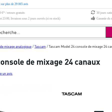
 sur plus de 29 065 avis
 €* / retours gratuits
30 jours sati
23:00, livraison sous 2 jours ouvrés (si en stock)
Garantie du m
 de mixage analogique
Tascam
Tascam Model 24 console de mixage 24 ca
/
/
onsole de mixage 24 canaux
e un avis