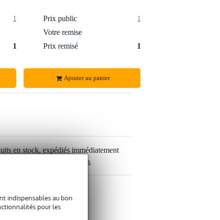
1 169 €
Prix public
1 178 €
2 €
Votre remise
9 €
1 167 €
Prix remisé
1 169 €
Ajouter au panier
uits en stock, expédiés immédiatement
 paiement sûres et étendues
sont indispensables au bon
convient ?
ctionnalités pour les