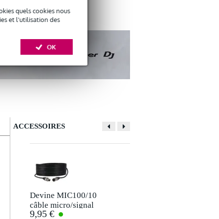
okies quels cookies nous
 et l'utilisation des
OK
ACCESSOIRES
Devine MIC100/10
Devine JACM/5
câble micro/signal
câble de signal
9,95 €
6,95 €
XLR 10 m
jack-jack TS 6,35