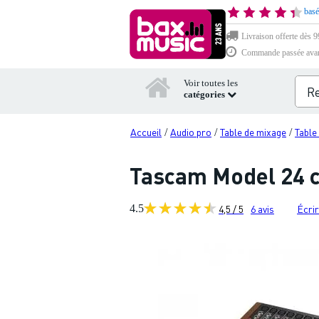
basé
Livraison offerte dès 99
Commande passée avant 
Voir toutes les
catégories
Accueil
Audio pro
Table de mixage
Table
/
/
/
Tascam Model 24 c
4.5
4,5 / 5
6
avis
Écrir