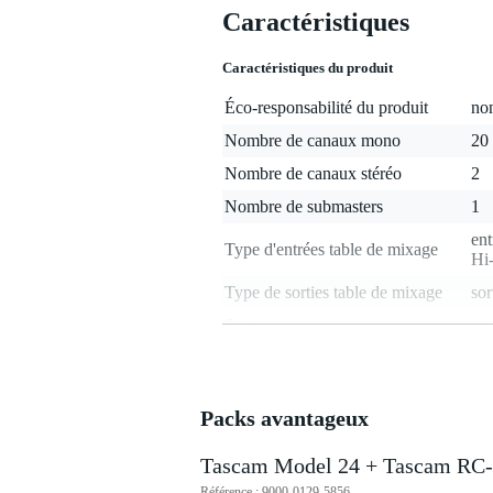
Caractéristiques
Caractéristiques du produit
Éco-responsabilité du produit
non
Nombre de canaux mono
20
Nombre de canaux stéréo
2
Nombre de submasters
1
ent
Type d'entrées table de mixage
Hi-
Type de sorties table de mixage
sor
Sortie casque
oui
Connexions insert
oui
Nombre d'auxiliaires
1 -
Packs avantageux
Lecteur audio intégré
US
Interface audio intégrée
US
Tascam Model 24 + Tascam RC
Nombre d'entrées micro
13 
Référence : 9000-0129-5856