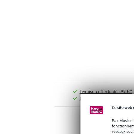
Livraison offerte dès 99 €*
Retours gratuits
Ce site web 
Bax Music ut
Vous n'ête
fonctionneme
réseaux socia