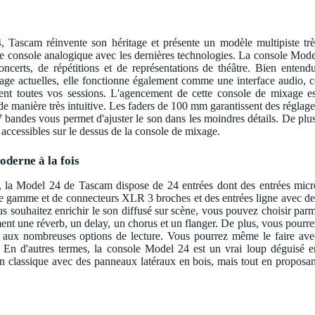
Tascam réinvente son héritage et présente un modèle multipiste trè
e console analogique avec les dernières technologies. La console Mode
oncerts, de répétitions et de représentations de théâtre. Bien entendu
ge actuelles, elle fonctionne également comme une interface audio, c
ment toutes vos sessions. L'agencement de cette console de mixage es
e manière très intuitive. Les faders de 100 mm garantissent des réglage
 bandes vous permet d'ajuster le son dans les moindres détails. De plus
nt accessibles sur le dessus de la console de mixage.
oderne à la fois
 la Model 24 de Tascam dispose de 24 entrées dont des entrées micr
e gamme et de connecteurs XLR 3 broches et des entrées ligne avec de
 souhaitez enrichir le son diffusé sur scène, vous pouvez choisir parm
nt une réverb, un delay, un chorus et un flanger. De plus, vous pourre
ce aux nombreuses options de lecture. Vous pourrez même le faire ave
 En d'autres termes, la console Model 24 est un vrai loup déguisé e
gn classique avec des panneaux latéraux en bois, mais tout en proposan