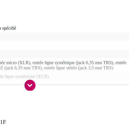
 spécifié
rée micro (XLR), entrée ligne symétrique (jack 6,35 mm TRS), entrée
Z (jack 6,35 mm TRS), entrée ligne stéréo (jack 3,5 mm TRS)
tie ligne symétrique (XLR)
, 2 canaux
 2
B, SD(HC), Bluetooth
B (multipiste)
-1F
- 16