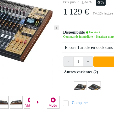
-9%
Prix public
1 239 €
1 129 €
TVA 20% incluse
Disponibilité
En stock
Commande immédiate = livraison mard
Encore 1 article en stock dans 
-
+
Autres variantes (2)
Comparer
Video 2
Video 3
Vidéo