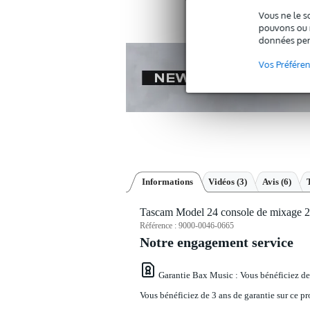
Vous ne le s
pouvons ou n
données per
Vos Préfére
Informations
Vidéos (3)
Avis
(6)
Tascam Model 24 console de mixage 
Référence :
9000-0046-0665
Notre engagement service
Garantie Bax Music
: Vous bénéficiez de
Vous bénéficiez de 3 ans de garantie sur ce pr