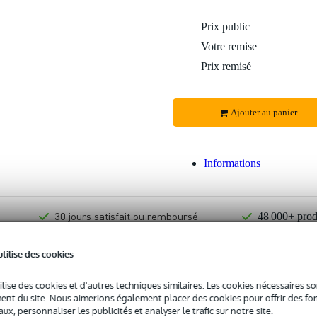
Prix public
Votre remise
Prix remisé
Ajouter au panier
Informations
30 jours satisfait ou remboursé
48 000+ prod
Garantie du meilleur prix
Modalités de
utilise des cookies
ilise des cookies et d'autres techniques similaires. Les cookies nécessaires 
s pas sûr si le
Tascam Model 24 console de mixage 24 canaux
vous 
nt du site. Nous aimerions également placer des cookies pour offrir des fon
Démarrer la vérification
ux, personnaliser les publicités et analyser le trafic sur notre site.