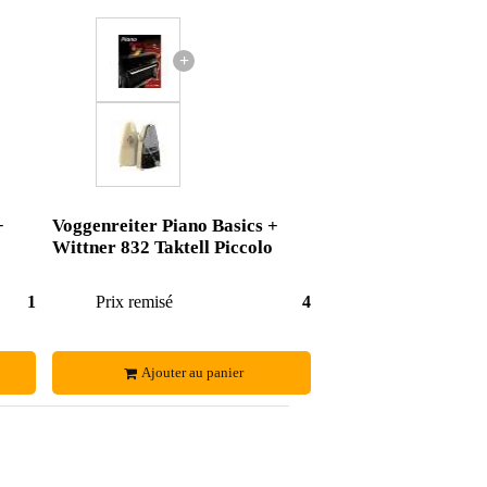
+
+
Voggenreiter Piano Basics +
Wittner 832 Taktell Piccolo
10,34 €
Prix remisé
49,14 €
Ajouter au panier