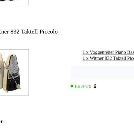
tner 832 Taktell Piccolo
1 x Voggenreiter Piano Basi
1 x Wittner 832 Taktell Pi
En stock
er