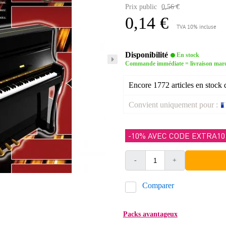
Prix public
0,56 €
0,14 €
TVA 10% incluse
Disponibilité
En stock
Commande immédiate = livraison mar
Encore 1772 articles en stock 
Convient uniquement pour :
-10% AVEC CODE EXTRA10
-
+
Comparer
Packs avantageux