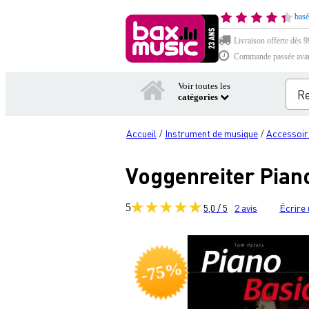
basé
Livraison offerte dès 99
Commande passée avant 
Voir toutes les
catégories
Accueil
Instrument de musique
Accessoir
/
/
Voggenreiter Piano
5
5,0 / 5
2
avis
Écrire 
-75%