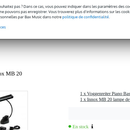
c l'emballage inclus
ouhaitez pas ? Dans ce cas, vous pouvez indiquer dans les paramètres des co
e pouvons pas enregistrer. Vous trouverez plus d'informations sur les cookies
0 gr
sonnelles par Bax Music dans notre
politique de confidentialité
.
5 x 21,0 x 0,5 cm
nces
nox MB 20
1 x Voggenreiter Piano Basi
1 x Innox MB 20 lampe de 
En stock