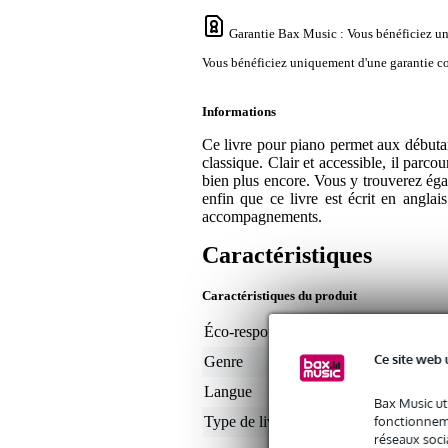
Garantie Bax Music
: Vous bénéficiez un
Vous bénéficiez uniquement d'une garantie con
Informations
Ce livre pour piano permet aux débutan
classique. Clair et accessible, il parcou
bien plus encore. Vous y trouverez égal
enfin que ce livre est écrit en angla
accompagnements.
Caractéristiques
Caractéristiques du produit
Éco-responsabilité du produit
non
Ce site web 
Genre
pol
Langue
ang
Bax Music ut
fonctionneme
Type de livre
mé
réseaux socia