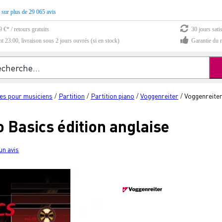
 sur plus de 29 065 avis
 €* / retours gratuits
30 jours sati
23:00, livraison sous 2 jours ouvrés (si en stock)
Garantie du m
es pour musiciens
Partition
Partition piano
Voggenreiter
Voggenreiter
/
/
/
/
 Basics édition anglaise
un avis