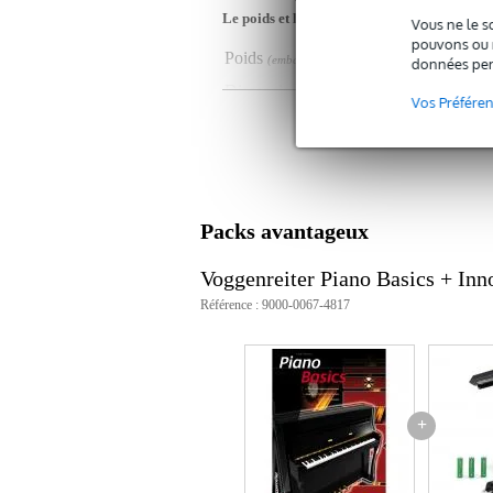
Le poids et les dimensions sont indiqués ave
Vous ne le s
pouvons ou n
Poids
30
(emballage inclus)
données per
Dimensions
29,
(emballage inclus)
Vos Préfére
Caractéristiques
livre pour piano
langue : anglais
nombre de pages : 64
Packs avantageux
inclus : CD
ISBN : 9783802408083
Voggenreiter Piano Basics + In
Référence : 9000-0067-4817
+