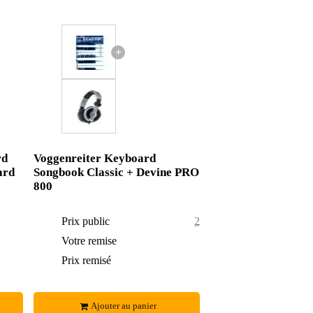
+
rd
Voggenreiter Keyboard
ard
Songbook Classic + Devine PRO
800
Prix public
25,44 €
Votre remise
0,44 €
0,67 €
Prix remisé
25 €
Ajouter au panier