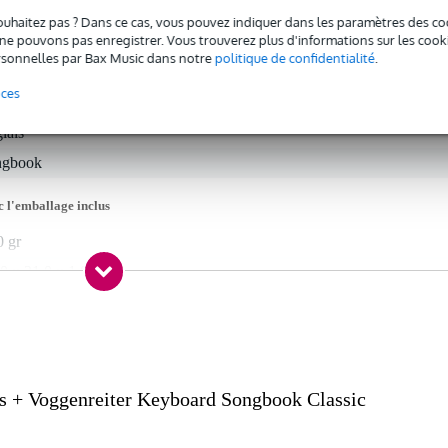
ouhaitez pas ? Dans ce cas, vous pouvez indiquer dans les paramètres des co
e pouvons pas enregistrer. Vous trouverez plus d'informations sur les cookies
sonnelles par Bax Music dans notre
politique de confidentialité
.
 spécifié
nces
ssique
lais
ngbook
c l'emballage inclus
0 gr
0 x 21,0 x 1,0 cm
s
s + Voggenreiter Keyboard Songbook Classic