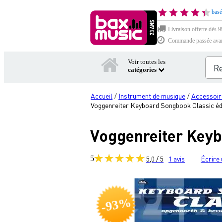
basé
Livraison offerte dès 99
Commande passée avant 
Voir toutes les
catégories
Accueil
Instrument de musique
Accessoir
/
/
Voggenreiter Keyboard Songbook Classic édi
Voggenreiter Keyb
5
5,0 / 5
1
avis
Écrire 
-93%