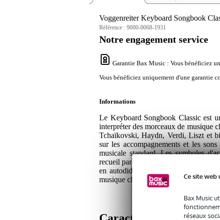
Voggenreiter Keyboard Songbook Class
Référence :
9000-0068-1931
Notre engagement service
Garantie Bax Music
: Vous bénéficiez un
Vous bénéficiez uniquement d'une garantie con
Informations
Le Keyboard Songbook Classic est un r
interpréter des morceaux de musique c
Tchaïkovski, Haydn, Verdi, Liszt et b
sur les accompagnements et les sons po
musicale standard. Les symboles d'ac
recueil parallèlement à d'autres méthod
en autodidacte. Cet ouvrage de 104 
Ce site web 
musique classique !
Bax Music ut
fonctionneme
Caractéristiques
réseaux socia