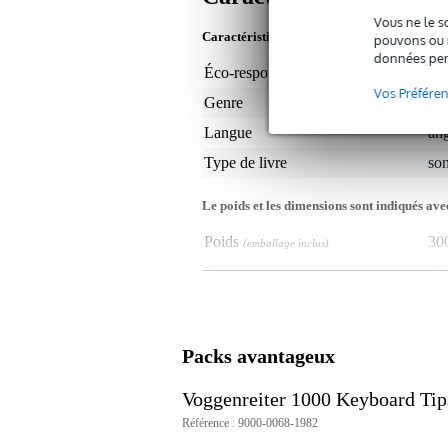
Vous ne le s
Caractéristiques du produit
pouvons ou n
données per
Éco-responsabilité du produit
non
Vos Préfére
Genre
cla
Langue
ang
Type de livre
so
Le poids et les dimensions sont indiqués ave
Poids
30
(emballage inclus)
Dimensions
30,
(emballage inclus)
Caractéristiques
recueil de chansons pour clavier
Packs avantageux
sujet : musique classique
nombre de pages : 104
Voggenreiter 1000 Keyboard Tip
langue : anglais
ISBN : 9783802403699
Référence : 9000-0068-1982