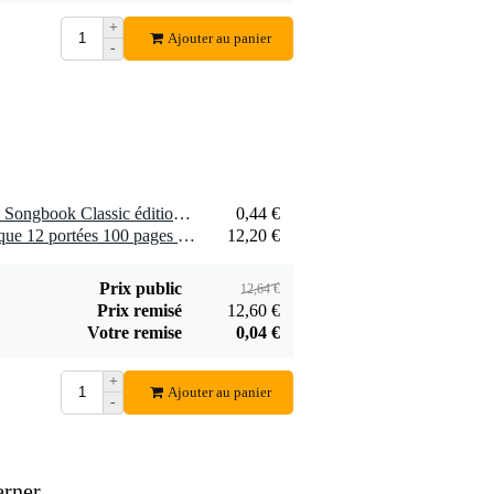
+
Ajouter au panier
-
1 x Voggenreiter Keyboard Songbook Classic édition anglaise
0,44 €
1 x Hal Leonard bloc musique 12 portées 100 pages recto-verso
12,20 €
Prix public
12,64 €
Prix remisé
12,60 €
Votre remise
0,04 €
+
Ajouter au panier
-
erner