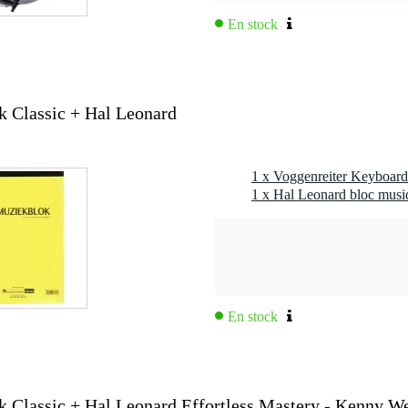
En stock
 Classic + Hal Leonard
En stock
 Classic + Hal Leonard Effortless Mastery - Kenny W