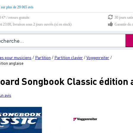
 sur plus de 29 065 avis
 €* / retours gratuits
30 jours sati
23:00, livraison sous 2 jours ouvrés (si en stock)
Garantie du m
es pour musiciens
Partition
Partition clavier
Voggenreiter
/
/
/
/
tion anglaise
oard Songbook Classic édition 
un avis