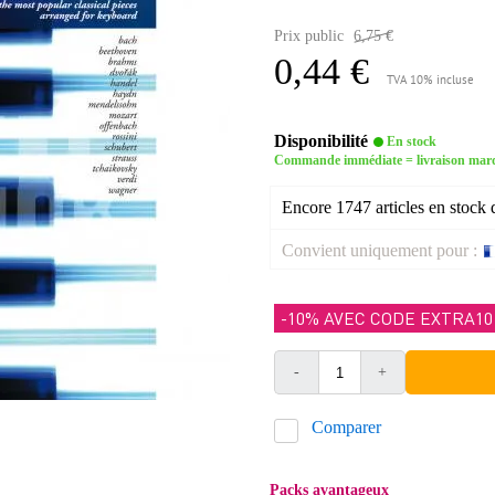
Prix public
6,75 €
0,44 €
TVA 10% incluse
Disponibilité
En stock
Commande immédiate = livraison mar
Encore 1747 articles en stock 
Convient uniquement pour :
-10% AVEC CODE EXTRA10
-
+
Comparer
Packs avantageux