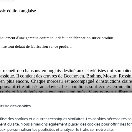
ic édition anglaise
iquement d'une garantie contre tout défaut de fabrication sur ce produit.
tre tout défaut de fabrication sur ce produit.
ecueil de chansons en anglais destiné aux claviéristes qui souhaiten
lassique. Il contient des œuvres de Beethoven, Brahms, Mozart, Rossini
ien plus encore. Chaque morceau est accompagné d'instructions claire
uvant être utilisés au clavier. Les partitions sont écrites en notatio
cords et les doigtés sont également indiqués. Vous pouvez utiliser c
es d'apprentissage, mais vous pouvez également l'utiliser pour apprendr
pages est vivement recommandé pour tous les débutants qui aiment l
utilise des cookies
ilise des cookies et d'autres techniques similaires. Les cookies nécessaires 
nt du site. Nous aimerions également placer des cookies pour offrir des fon
ux, personnaliser les publicités et analyser le trafic sur notre site.