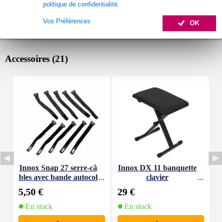
politique de confidentialité
.
Vos Préférences
OK
Accessoires (21)
Innox Snap 27 serre-câ
Innox DX 11 banquette
bles avec bande autocol
clavier
K
lante
5,50 €
29 €
9
En stock
En stock