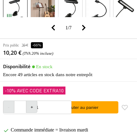
1
/
7
Prix public
30 €
-66%
10,20 €
(TVA 20% incluse)
Disponibilité
En stock
Encore 49 articles en stock dans notre entrepôt
-10% AVEC CODE EXTRA10
Ajouter au panier
Commande immédiate = livraison mardi