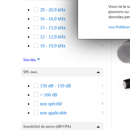
Vous ne le s
20 - 20,9 kHz
C
1
pouvons ou n
données per
16 - 16,9 kHz
7
Vos Préfére
15 - 15,9 kHz
4
12 - 12,9 kHz
1
10 - 10,9 kHz
1
Voir plus
SPL max.
150 dB - 159 dB
1
> 160 dB
7
non spécifié
8
non applicable
3
Sensibilité du micro (dBV/PA)