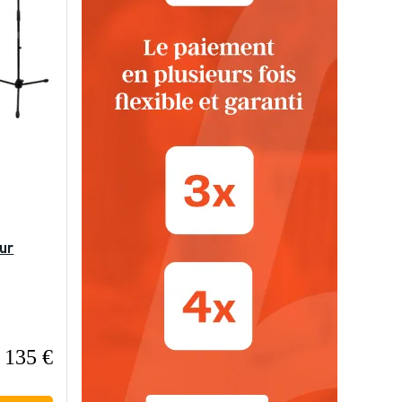
ur
135 €