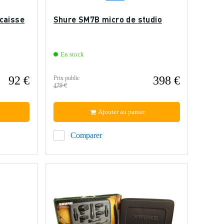
caisse
Shure SM7B micro de studio
En stock
92 €
398 €
Prix public
479 €
Ajouter au panier
Comparer