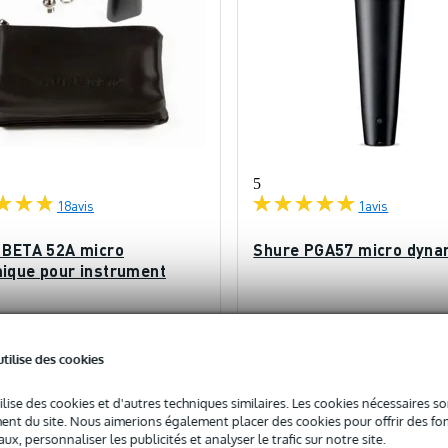
5
18
avis
1
avis
 BETA 52A micro
Shure PGA57 micro dyna
ique pour instrument
ock
En stock
utilise des cookies
198 €
c
Prix public
96 €
ilise des cookies et d'autres techniques similaires. Les cookies nécessaires 
nt du site. Nous aimerions également placer des cookies pour offrir des fon
Ajouter au panier
Ajouter au panier
ux, personnaliser les publicités et analyser le trafic sur notre site.