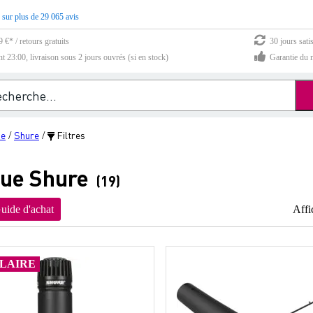
 sur plus de 29 065 avis
 €* / retours gratuits
30 jours sati
23:00, livraison sous 2 jours ouvrés (si en stock)
Garantie du m
ue
Shure
Filtres
/
/
que Shure
(19)
uide d'achat
Affi
LAIRE