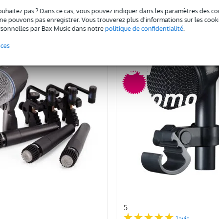
ouhaitez pas ? Dans ce cas, vous pouvez indiquer dans les paramètres des co
omparer
Comparer
e pouvons pas enregistrer. Vous trouverez plus d'informations sur les cookies
sonnelles par Bax Music dans notre
politique de confidentialité
.
nces
en
promo
5
1
avis