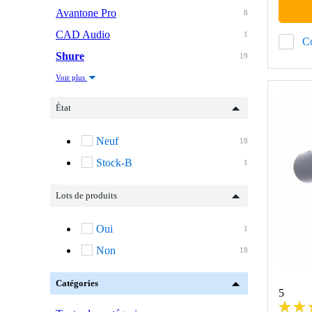
Avantone Pro
8
CAD Audio
1
C
Shure
19
Voir plus
État
Neuf
18
Stock-B
1
Lots de produits
Oui
1
Non
18
Catégories
5