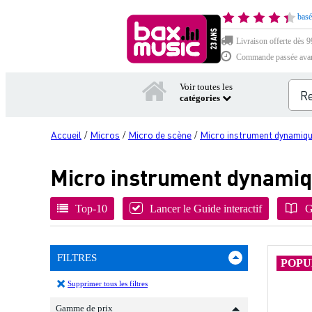
basé
Livraison offerte dès 99
Commande passée avant 
Voir toutes les
catégories
Accueil
Micros
Micro de scène
Micro instrument dynamiq
/
/
/
Micro instrument dynami
Top-10
Lancer le Guide interactif
G
FILTRES
POPU
Supprimer tous les filtres
Gamme de prix