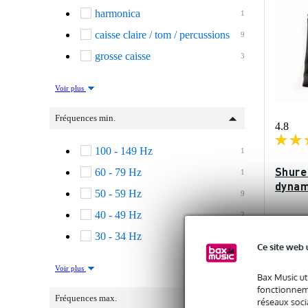
harmonica
1
caisse claire / tom / percussions
9
grosse caisse
3
Voir plus
Fréquences min.
4.8
100 - 149 Hz
1
Shure
60 - 79 Hz
1
dynam
50 - 59 Hz
9
40 - 49 Hz
2
En st
30 - 34 Hz
1
Ce site web 
Prix publi
255 €
Voir plus
Bax Music ut
fonctionneme
Fréquences max.
réseaux socia