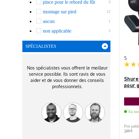
pince pour le rebord du fût
3
montage sur pied
12
aucun
1
non applicable
3
SPÉCIALISTES
5
Nos spécialistes vous offrent le meilleur
service possible. Ils sont ravis de vous
Shure
aider et de vous donner des conseils
pour 
professionnels.
En sto
Prix publi
309 €