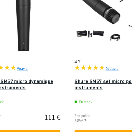
4.7
96
avis
670
avis
 SM57 micro dynamique
Shure SM57 set micro po
instruments
instruments
ock
En stock
111 €
c
Prix public
138,50 €