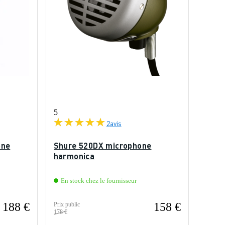
5
2
avis
one
Shure 520DX microphone
harmonica
En stock chez le fournisseur
188 €
158 €
Prix public
178 €