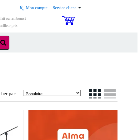
Mon compte
Service client
sfait ou remboursé
eilleur prix
cher par: