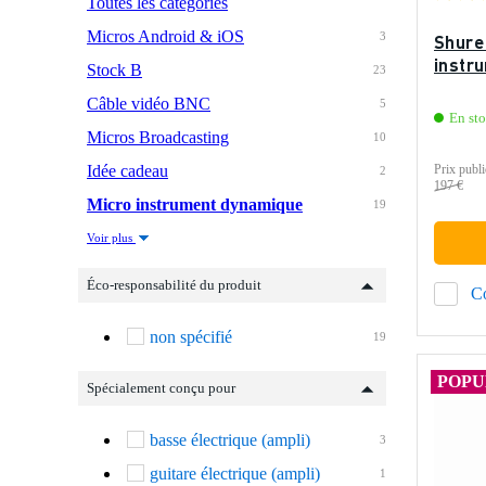
Toutes les catégories
Micros Android & iOS
3
Shure
instr
Stock B
23
Câble vidéo BNC
5
En st
Micros Broadcasting
10
Idée cadeau
Prix publi
2
197 €
Micro instrument dynamique
19
Voir plus
Éco-responsabilité du produit
C
non spécifié
19
POPU
Spécialement conçu pour
basse électrique (ampli)
3
guitare électrique (ampli)
1