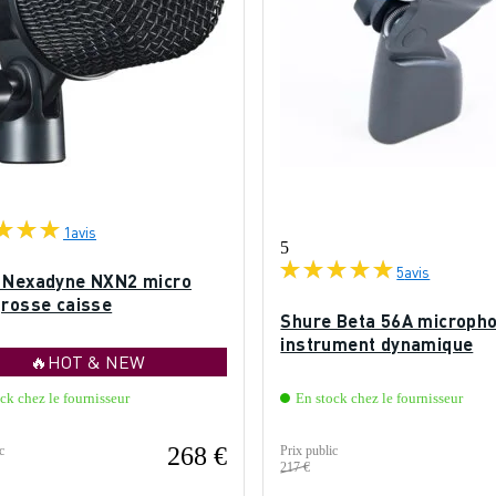
1
avis
5
5
avis
 Nexadyne NXN2 micro
grosse caisse
Shure Beta 56A microph
instrument dynamique
🔥HOT & NEW
ck chez le fournisseur
En stock chez le fournisseur
268 €
c
Prix public
217 €