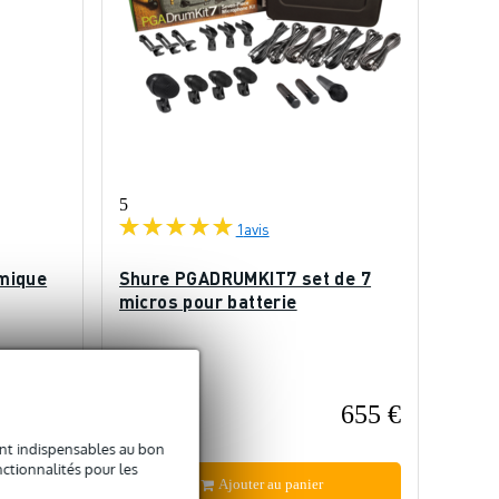
5
1
avis
mique
Shure PGADRUMKIT7 set de 7
micros pour batterie
En stock
75 €
655 €
Prix public
725 €
sont indispensables au bon
ctionnalités pour les
Ajouter au panier