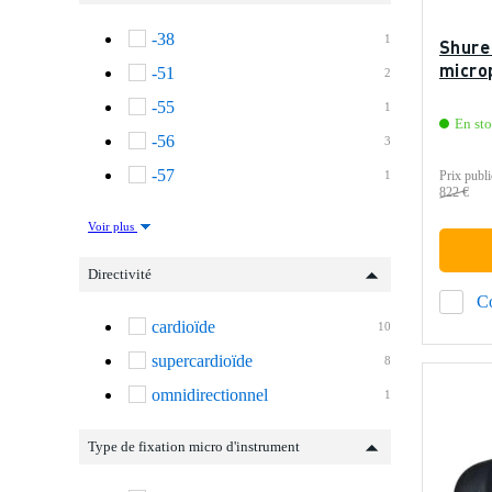
-38
1
Shure
micro
-51
2
-55
1
En st
-56
3
-57
1
Prix publi
822 €
Voir plus
Directivité
C
cardioïde
10
supercardioïde
8
omnidirectionnel
1
Type de fixation micro d'instrument