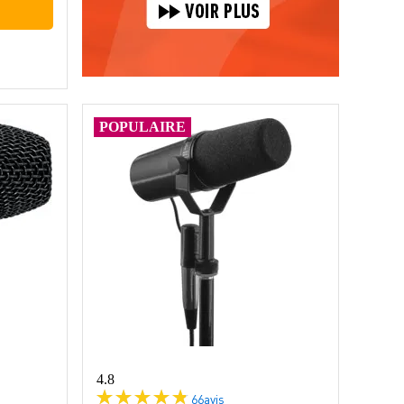
POPULAIRE
4.8
66
avis