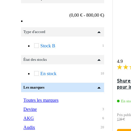
(0,00 € - 800,00 €)
Type d'accord
Stock B
1
État des stocks
4.9
En stock
10
Shure
pour 
Les marques
Toutes les marques
En st
Devine
3
Prix publi
AKG
6
139 €
Audix
20