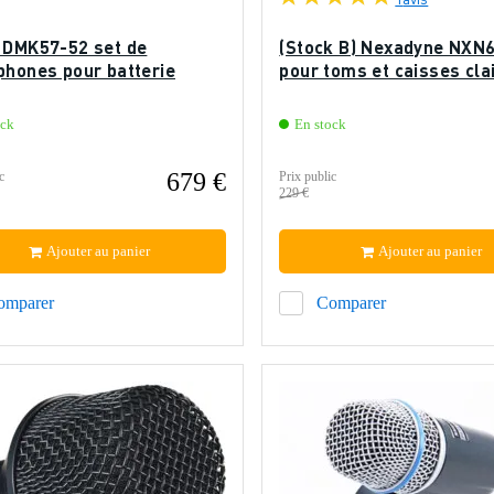
 DMK57-52 set de
(Stock B) Nexadyne NXN6
phones pour batterie
pour toms et caisses cla
ock
En stock
679 €
c
Prix public
229 €
Ajouter au panier
Ajouter au panier
omparer
Comparer