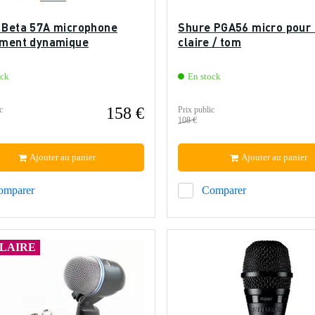
 Beta 57A microphone
Shure PGA56 micro pour 
ument dynamique
claire / tom
ock
En stock
158 €
c
Prix public
108 €
Ajouter au panier
Ajouter au panier
omparer
Comparer
LAIRE