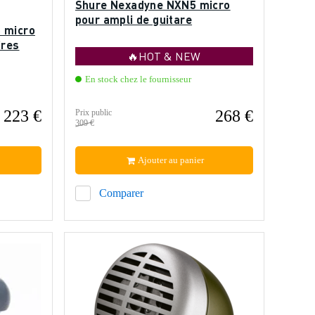
Shure Nexadyne NXN5 micro
pour ampli de guitare
 micro
ires
🔥HOT & NEW
En stock chez le fournisseur
223 €
268 €
Prix public
309 €
Ajouter au panier
Comparer