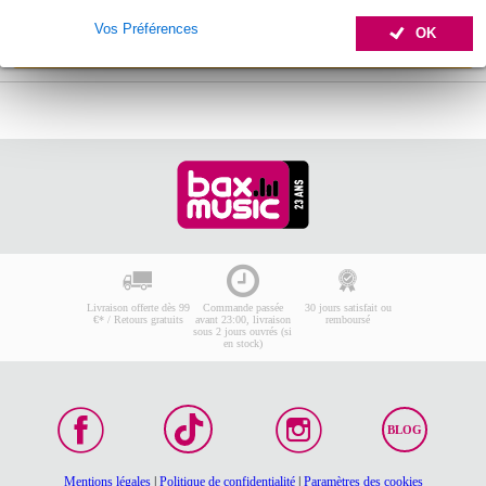
Vos Préférences
OK
Ajouter au panier
Livraison offerte dès 99
Commande passée
30 jours satisfait ou
€* / Retours gratuits
avant 23:00, livraison
remboursé
sous 2 jours ouvrés (si
en stock)
BLOG
Mentions légales
|
Politique de confidentialité
|
Paramètres des cookies