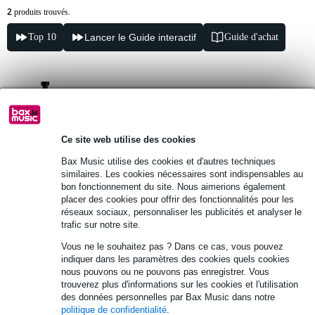
2
produits trouvés.
Top 10
Lancer le Guide interactif
Guide d'achat
Shure MV7i Smart Mic avec interface
audio
Ce site web utilise des cookies
350 €
Prix public
386 €
Bax Music utilise des cookies et d'autres techniques
🔥HOT & NEW
En stock
similaires. Les cookies nécessaires sont indispensables au
bon fonctionnement du site. Nous aimerions également
placer des cookies pour offrir des fonctionnalités pour les
Ajouter au panier
réseaux sociaux, personnaliser les publicités et analyser le
trafic sur notre site.
Vous ne le souhaitez pas ? Dans ce cas, vous pouvez
Shure MVX2U G2 Interface XLR vers USB
indiquer dans les paramètres des cookies quels cookies
nous pouvons ou ne pouvons pas enregistrer. Vous
trouverez plus d'informations sur les cookies et l'utilisation
158 €
des données personnelles par Bax Music dans notre
politique de confidentialité
.
En stock