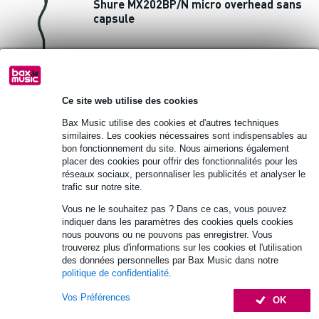
Shure MX202BP/N micro overhead sans
capsule
236 €
Prix public
262 €
Délai de réapprovisionnement inconnu
Ce site web utilise des cookies
Ajouter au panier
Bax Music utilise des cookies et d'autres techniques
similaires. Les cookies nécessaires sont indispensables au
bon fonctionnement du site. Nous aimerions également
Shure MX202B/C micro overhead
placer des cookies pour offrir des fonctionnalités pour les
réseaux sociaux, personnaliser les publicités et analyser le
cardioïde
trafic sur notre site.
Vous ne le souhaitez pas ? Dans ce cas, vous pouvez
364 €
Prix public
389 €
indiquer dans les paramètres des cookies quels cookies
nous pouvons ou ne pouvons pas enregistrer. Vous
Délai de réapprovisionnement inconnu
trouverez plus d'informations sur les cookies et l'utilisation
des données personnelles par Bax Music dans notre
Ajouter au panier
politique de confidentialité
.
Vos Préférences
OK