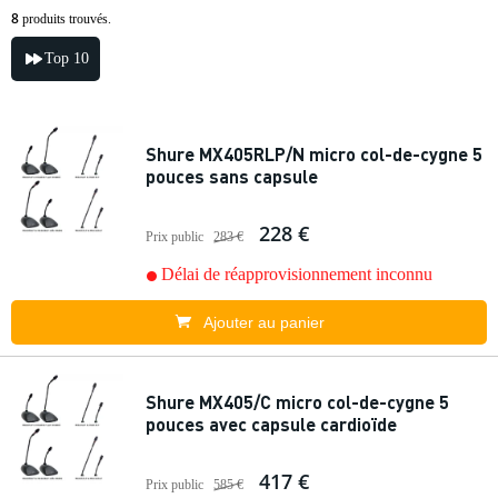
8
produits trouvés.
Top 10
Shure MX405RLP/N micro col-de-cygne 5
pouces sans capsule
228 €
Prix public
283 €
Délai de réapprovisionnement inconnu
Ajouter au panier
Shure MX405/C micro col-de-cygne 5
pouces avec capsule cardioïde
417 €
Prix public
585 €