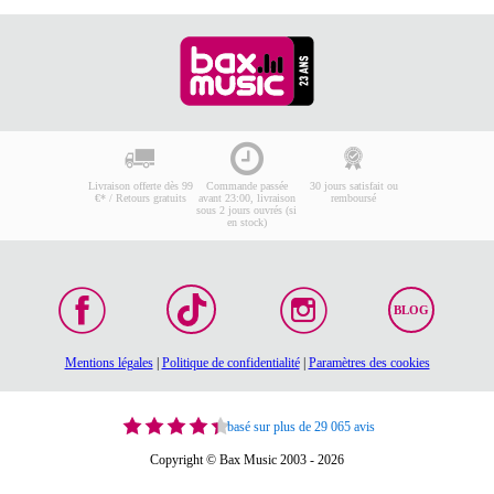
Livraison offerte dès 99
Commande passée
30 jours satisfait ou
€* / Retours gratuits
avant 23:00, livraison
remboursé
sous 2 jours ouvrés (si
en stock)
BLOG
Mentions légales
|
Politique de confidentialité
|
Paramètres des cookies
basé sur plus de 29 065 avis
Copyright © Bax Music 2003 - 2026