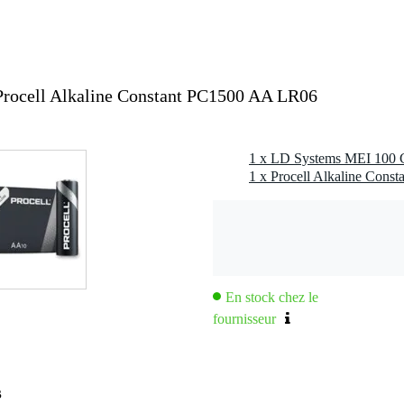
 - 15,9 kHz
 (654 - 662 MHz), 45 (662 - 670 MHz), 46 (670 - 678 MHz), 47 (678
686 MHz)
 Systems 655 - 679
rocell Alkaline Constant PC1500 AA LR06
n
, aucune licence nécessaire
, licence nécessaire
, avec une licence standard
c l'emballage inclus
En stock chez le
fournisseur
 kg
0 x 31,0 x 10,0 cm
s