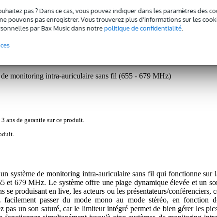
ouhaitez pas ? Dans ce cas, vous pouvez indiquer dans les paramètres des co
e pouvons pas enregistrer. Vous trouverez plus d'informations sur les cookies
sonnelles par Bax Music dans notre
politique de confidentialité
.
nces
Téléchargements (1)
 monitoring intra-auriculaire sans fil (655 - 679 MHz)
 3 ans de garantie sur ce produit.
oduit.
 système de monitoring intra-auriculaire sans fil qui fonctionne sur l
55 et 679 MHz. Le système offre une plage dynamique élevée et un so
s se produisant en live, les acteurs ou les présentateurs/conférenciers, c
ez facilement passer du mode mono au mode stéréo, en fonction d
z pas un son saturé, car le limiteur intégré permet de bien gérer les pics