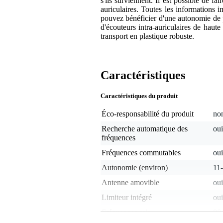
s'ils surviennent. Il est possible de f
auriculaires. Toutes les informations i
pouvez bénéficier d'une autonomie de 
d'écouteurs intra-auriculaires de haut
transport en plastique robuste.
Caractéristiques
Caractéristiques du produit
Éco-responsabilité du produit
non
Recherche automatique des
oui
fréquences
Fréquences commutables
oui
Autonomie (environ)
11
Antenne amovible
oui
Limiteur intégré
oui
Fréquences min.
80