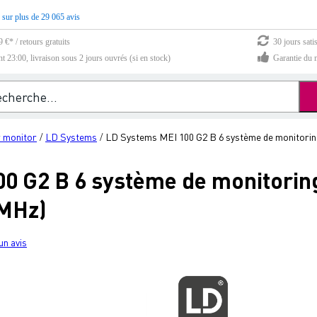
 sur plus de 29 065 avis
 €* / retours gratuits
30 jours sati
23:00, livraison sous 2 jours ouvrés (si en stock)
Garantie du m
r monitor
LD Systems
LD Systems MEI 100 G2 B 6 système de monitoring i
/
/
0 G2 B 6 système de monitoring
 MHz)
un avis