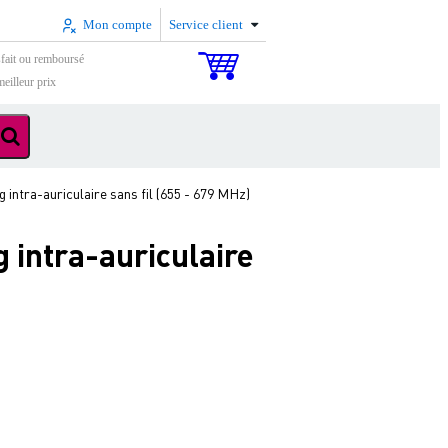
Mon compte
Service client
sfait ou remboursé
eilleur prix
ntra-auriculaire sans fil (655 - 679 MHz)
 intra-auriculaire