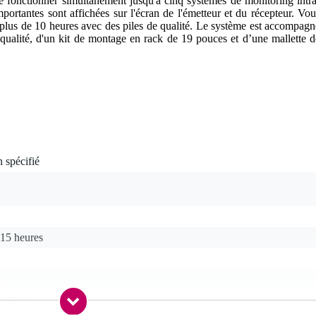
aire fonctionner simultanément jusqu'à cinq systèmes de monitoring intra
mportantes sont affichées sur l'écran de l'émetteur et du récepteur. Vou
plus de 10 heures avec des piles de qualité. Le système est accompagn
e qualité, d'un kit de montage en rack de 19 pouces et d’une mallette d
 spécifié
-15 heures
 - 99 Hz