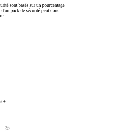
urité sont basés sur un pourcentage
x d'un pack de sécurité peut donc
re.
6 +
262,25 €