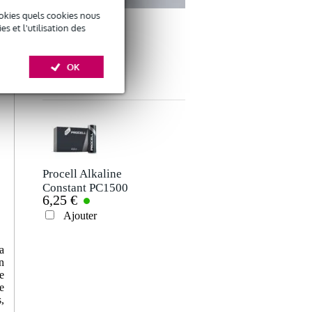
okies quels cookies nous
 et l'utilisation des
OK
ACCESSOIRES
Procell Alkaline
Constant PC1500
6,25 €
AA LR06 piles (lot
de 10)
Ajouter
a
n
e
e
,