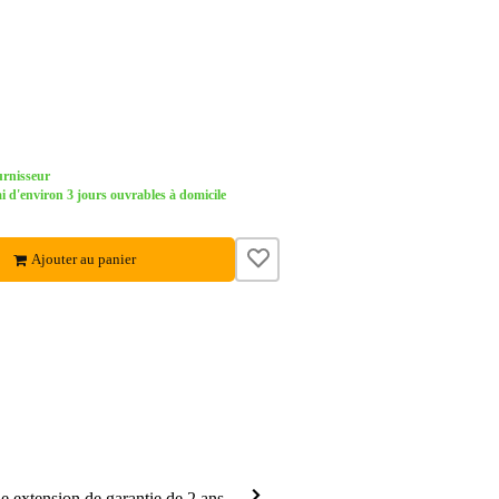
urnisseur
d'environ 3 jours ouvrables à domicile
Ajouter au panier
 extension de garantie de 2 ans