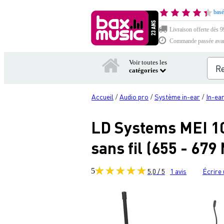
basé
Livraison offerte dès 99
Commande passée avant 
Voir toutes les
catégories
Accueil
Audio pro
Système in-ear
In-ea
/
/
/
LD Systems MEI 10
sans fil (655 - 679
5
5,0 / 5
1
avis
Écrire 