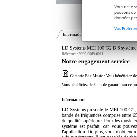
Vous ne le s
pouvons ou n
données per
Vos Préfére
Informations
Vidéos (1)
Avis
(1)
LD Systems MEI 100 G2 B 6 système de
Référence :
9000-0069-6011
Notre engagement service
Garantie Bax Music
: Vous bénéficiez de
Vous bénéficiez de 3 ans de garantie sur ce pr
Informations
LD Systems présente le MEI 100 G2, un
bande de fréquences comprise entre 6
de qualité supérieure. Pour les musicien
système est parfait, car vous pouv
l'application. De plus, vous n'obtiendre