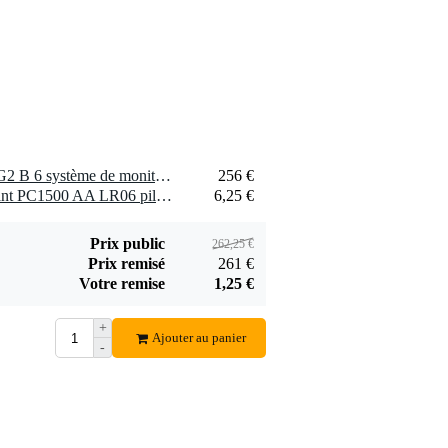
1 x LD Systems MEI 100 G2 B 6 système de monitoring intra-auriculaire sans fil (655 - 679 MHz)
256 €
1 x Procell Alkaline Constant PC1500 AA LR06 piles (lot de 10)
6,25 €
Prix public
262,25 €
Prix remisé
261 €
Votre remise
1,25 €
+
Ajouter au panier
-