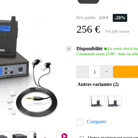
-20%
Prix public
319 €
256 €
TVA 20% incluse
Disponibilité
En stock chez le fo
Commande avant 23:00 = dans un délai 
-
+
Autres variantes (2)
Comparer
Optez maintenant pour une