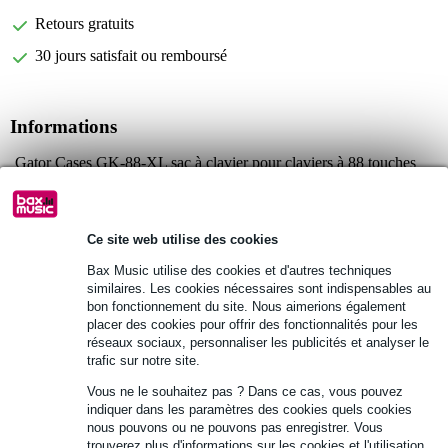
Retours gratuits
30 jours satisfait ou remboursé
Informations
Gator Cases GK-88-XL sac à clavier pour claviers à 88 touches
Couleur : noir Construction : nylon robuste avec armature
intérieure renforcée en polyéthylène
doublure : tricot et mousse souple
Ce site web utilise des cookies
Afficher toutes les caractéristiques du produit
Bax Music utilise des cookies et d'autres techniques
similaires. Les cookies nécessaires sont indispensables au
bon fonctionnement du site. Nous aimerions également
Autres variantes (3)
placer des cookies pour offrir des fonctionnalités pour les
réseaux sociaux, personnaliser les publicités et analyser le
trafic sur notre site.
Vous ne le souhaitez pas ? Dans ce cas, vous pouvez
indiquer dans les paramètres des cookies quels cookies
nous pouvons ou ne pouvons pas enregistrer. Vous
trouverez plus d'informations sur les cookies et l'utilisation