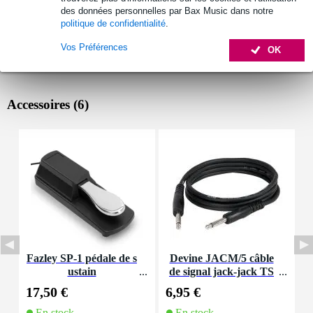
des données personnelles par Bax Music dans notre
politique de confidentialité
.
Vos Préférences
OK
Accessoires (6)
Fazley SP-1 pédale de s
Devine JACM/5 câble
I
ustain
de signal jack-jack TS
6,35 mm mono 5 mètres
17,50 €
6,95 €
1
En stock
En stock