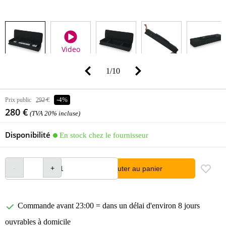
Video
1
/
10
Prix public
292 €
-4%
280 €
(TVA 20% incluse)
Disponibilité
En stock chez le fournisseur
Ajouter au panier
Commande avant 23:00 = dans un délai d'environ 8 jours
ouvrables à domicile