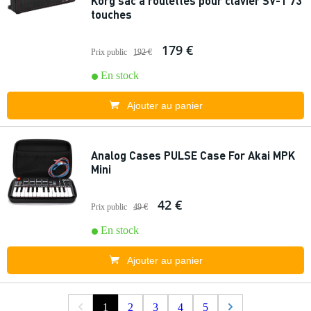
Korg sac à roulettes pour clavier SV-1 73
touches
179 €
Prix public
192 €
En stock
Ajouter au panier
Analog Cases PULSE Case For Akai MPK
Mini
42 €
Prix public
49 €
En stock
Ajouter au panier
1
2
3
4
5