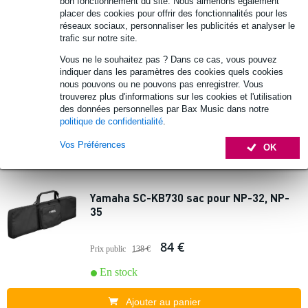
bon fonctionnement du site. Nous aimerions également
1 avis
placer des cookies pour offrir des fonctionnalités pour les
réseaux sociaux, personnaliser les publicités et analyser le
trafic sur notre site.
Roland CB-B37 sac pour GAIA-2, Jupiter-
Xm 680 x 340 x 95 mm
Vous ne le souhaitez pas ? Dans ce cas, vous pouvez
indiquer dans les paramètres des cookies quels cookies
nous pouvons ou ne pouvons pas enregistrer. Vous
86 €
Prix public
158 €
trouverez plus d'informations sur les cookies et l'utilisation
des données personnelles par Bax Music dans notre
En stock
politique de confidentialité
.
Vos Préférences
OK
Ajouter au panier
Yamaha SC-KB730 sac pour NP-32, NP-
35
84 €
Prix public
138 €
En stock
Ajouter au panier