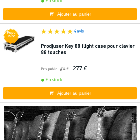
En stock
Ajouter au panier
4 avis
Popu
laire
Prodjuser Key 88 flight case pour clavier
88 touches
277 €
Prix public
431 €
En stock
Ajouter au panier