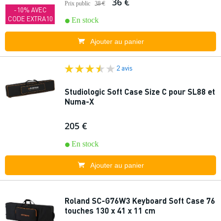
36 €
Prix public
38 €
-10% AVEC
CODE EXTRA10
En stock
Ajouter au panier
2 avis
Studiologic Soft Case Size C pour SL88 et
Numa-X
205 €
En stock
Ajouter au panier
Roland SC-G76W3 Keyboard Soft Case 76
touches 130 x 41 x 11 cm