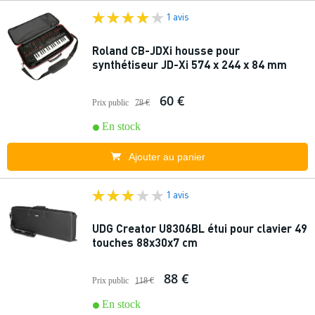
1 avis
Roland CB-JDXi housse pour
synthétiseur JD-Xi 574 x 244 x 84 mm
60 €
Prix public
78 €
En stock
Ajouter au panier
1 avis
UDG Creator U8306BL étui pour clavier 49
touches 88x30x7 cm
88 €
Prix public
118 €
En stock