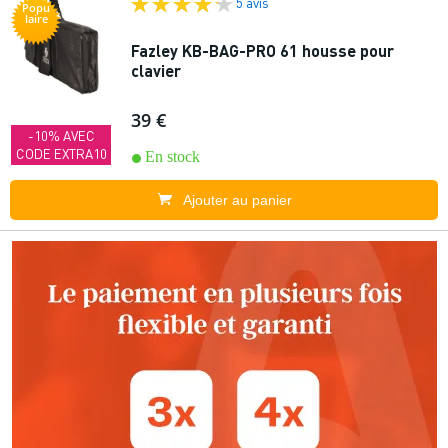
5 avis
Popu
laire
Fazley KB-BAG-PRO 61 housse pour
clavier
39 €
-10% AVEC
CODE EXTRA10
En stock
Ajouter au panier