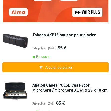
Tobago AKB16 housse pour clavier
85 €
Prix public
100 €
En stock
Ajouter au panier
Analog Cases PULSE Case voor
MicroKorg / MicroKorg XL 61 x 29 x 10 cm
65 €
Prix public
95 €