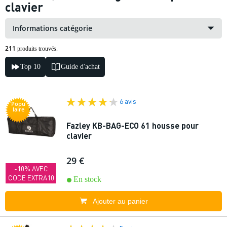
clavier
Informations catégorie
211
produits trouvés.
Top 10
Guide d'achat
6 avis
Popu
laire
Fazley KB-BAG-ECO 61 housse pour
clavier
29 €
-10% AVEC
CODE EXTRA10
En stock
Ajouter au panier