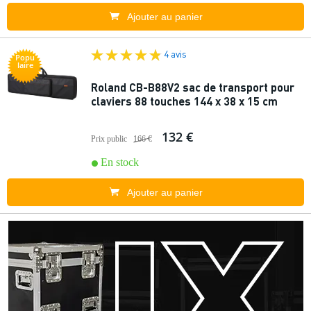
Ajouter au panier
4 avis
Popu
laire
Roland CB-B88V2 sac de transport pour
claviers 88 touches 144 x 38 x 15 cm
132 €
Prix public
166 €
En stock
Ajouter au panier