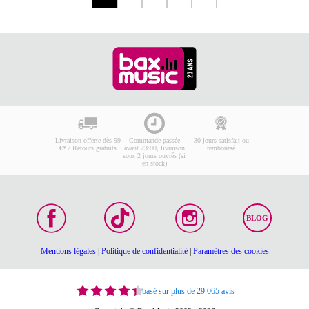
Livraison offerte dès 99
Commande passée
30 jours satisfait ou
€* / Retours gratuits
avant 23:00, livraison
remboursé
sous 2 jours ouvrés (si
en stock)
BLOG
Mentions légales
|
Politique de confidentialité
|
Paramètres des cookies
basé sur plus de 29 065 avis