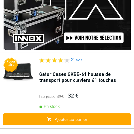
21 avis
Popu
laire
Gator Cases GKBE-61 housse de
transport pour claviers 61 touches
32 €
Prix public
49 €
En stock
Ajouter au panier