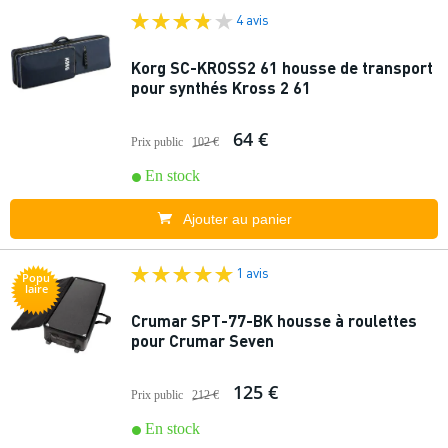
4 avis
Korg SC-KROSS2 61 housse de transport
pour synthés Kross 2 61
64 €
Prix public
102 €
En stock
Ajouter au panier
1 avis
Popu
laire
Crumar SPT-77-BK housse à roulettes
pour Crumar Seven
125 €
Prix public
212 €
En stock