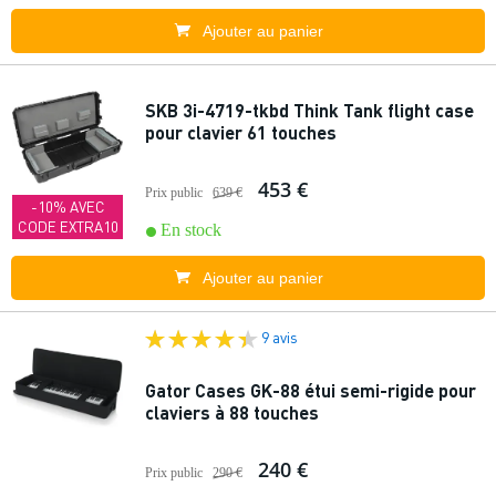
Ajouter au panier
SKB 3i-4719-tkbd Think Tank flight case
pour clavier 61 touches
453 €
Prix public
639 €
-10% AVEC
CODE EXTRA10
En stock
Ajouter au panier
9 avis
Gator Cases GK-88 étui semi-rigide pour
claviers à 88 touches
240 €
Prix public
290 €