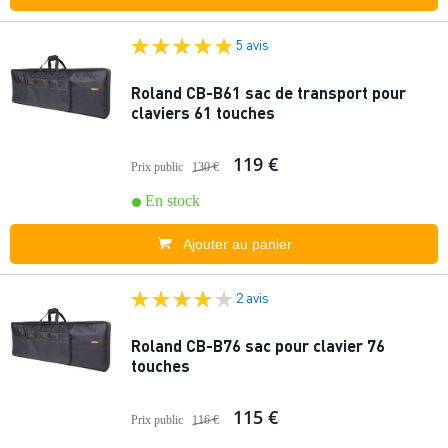
5 avis
Roland CB-B61 sac de transport pour
claviers 61 touches
119 €
Prix public
130 €
En stock
Ajouter au panier
2 avis
Roland CB-B76 sac pour clavier 76
touches
115 €
Prix public
116 €