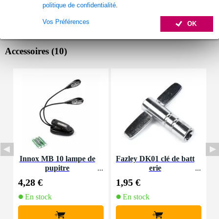
politique de confidentialité
.
Vos Préférences
OK
Accessoires (10)
Innox MB 10 lampe de
Fazley DK01 clé de batt
F
pupitre
erie
4,28 €
1,95 €
7
En stock
En stock
+
+