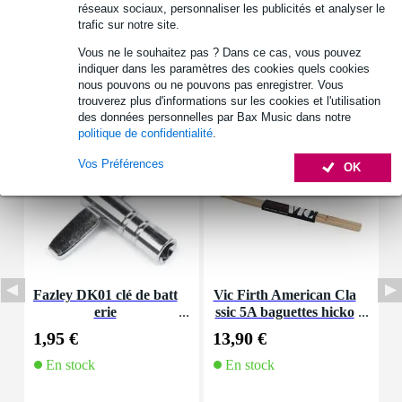
réseaux sociaux, personnaliser les publicités et analyser le
trafic sur notre site.
Vous ne le souhaitez pas ? Dans ce cas, vous pouvez
indiquer dans les paramètres des cookies quels cookies
nous pouvons ou ne pouvons pas enregistrer. Vous
Accessoires (6)
trouverez plus d'informations sur les cookies et l'utilisation
des données personnelles par Bax Music dans notre
politique de confidentialité
.
Vos Préférences
OK
Fazley DK01 clé de batt
Vic Firth American Cla
erie
ssic 5A baguettes hicko
C
ry avec olive en bois
1,95 €
13,90 €
1
En stock
En stock