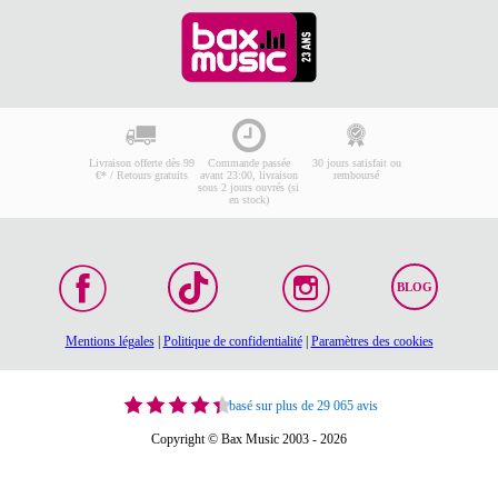
Livraison offerte dès 99
Commande passée
30 jours satisfait ou
€* / Retours gratuits
avant 23:00, livraison
remboursé
sous 2 jours ouvrés (si
en stock)
BLOG
Mentions légales
|
Politique de confidentialité
|
Paramètres des cookies
basé sur plus de 29 065 avis
Copyright © Bax Music 2003 - 2026