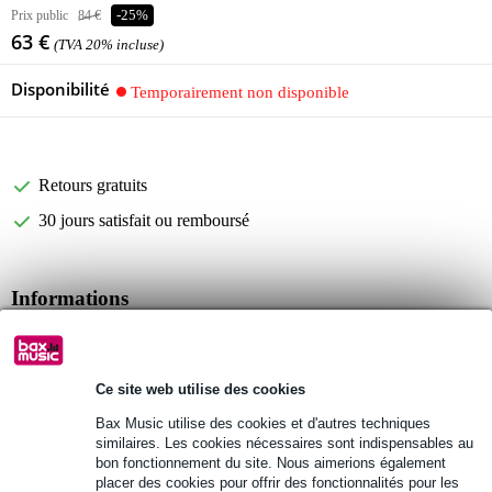
Prix public
84 €
-25%
63 €
(TVA 20% incluse)
Disponibilité
Temporairement non disponible
Retours gratuits
30 jours satisfait ou remboursé
Informations
housse pour caisse claire
couleur : beige/détails en marron
Ce site web utilise des cookies
matériaux : nylon et similicuir
Bax Music utilise des cookies et d'autres techniques
Afficher toutes les caractéristiques du produit
similaires. Les cookies nécessaires sont indispensables au
bon fonctionnement du site. Nous aimerions également
Autres variantes (4)
placer des cookies pour offrir des fonctionnalités pour les