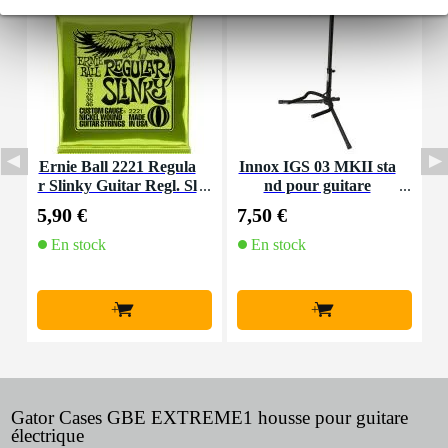
Ernie Ball 2221 Regula
Innox IGS 03 MKII sta
r Slinky Guitar Regl. Sl
nd pour guitare
S
inky 010 - 046 Lime jeu
u
5,90 €
7,50 €
6
de cordes
En stock
En stock
+
+
Gator Cases GBE EXTREME1 housse pour guitare
électrique