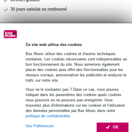
30 jours satisfait ou remboursé
Gator Cases GBE EXTREME1 housse
Vous n'êtes pas sûr si le
pour guitare électrique
vous convient ?
Démarrer la vérification
Ce site web utilise des cookies
Bax Music utilise des cookies et d'autres techniques
similaires. Les cookies nécessaires sont indispensables au
Informations
bon fonctionnement du site. Nous aimerions également
placer des cookies pour offrir des fonctionnalités pour les
housse pour guitare électrique
réseaux sociaux, personnaliser les publicités et analyser le
trafic sur notre site.
convient aux guitares de forme peu conventionnelle
Vous ne le souhaitez pas ? Dans ce cas, vous pouvez
extérieur en nylon
indiquer dans les paramètres des cookies quels cookies
Afficher toutes les caractéristiques du produit
nous pouvons ou ne pouvons pas enregistrer. Vous
trouverez plus d'informations sur les cookies et l'utilisation
des données personnelles par Bax Music dans notre
Accessoires (37)
politique de confidentialité
.
Vos Préférences
OK