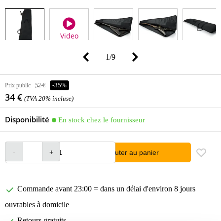
Video
1
/
9
Prix public
52 €
-35%
34 €
(TVA 20% incluse)
Disponibilité
En stock chez le fournisseur
Ajouter au panier
Commande avant 23:00 = dans un délai d'environ 8 jours
ouvrables à domicile
Retours gratuits