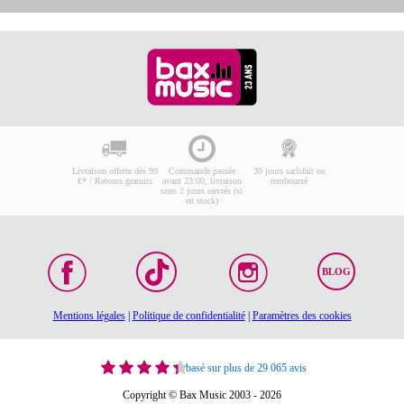
Livraison offerte dès 99
Commande passée
30 jours satisfait ou
€* / Retours gratuits
avant 23:00, livraison
remboursé
sous 2 jours ouvrés (si
en stock)
BLOG
Mentions légales
|
Politique de confidentialité
|
Paramètres des cookies
basé sur plus de 29 065 avis
Copyright © Bax Music 2003 - 2026