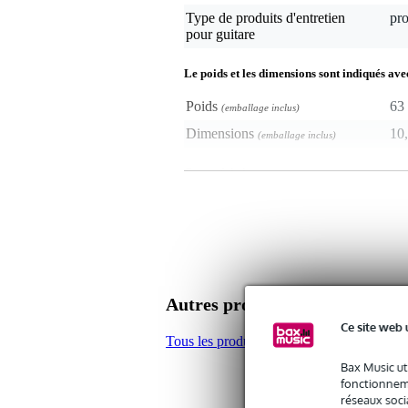
Type de produits d'entretien
pro
pour guitare
Le poids et les dimensions sont indiqués ave
Poids
63 
(emballage inclus)
Dimensions
10,
(emballage inclus)
Caractéristiques
- Fender Custom Shop Fingerboard R
- liquide d'entretien pour la touche
- composition spéciale de citron et cire 
- sans silicones, alcool ou polymères
- approprié pour chaque finition
- détergeant et dégraissant
- donne une couche de protection brill
Autres produits de Fender
- contenu: 60 ml
Ce site web 
Tous les produits de Fender
Bax Music ut
fonctionneme
réseaux socia