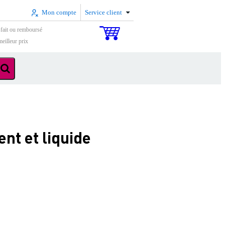
Mon compte
Service client
sfait ou remboursé
eilleur prix
t et liquide