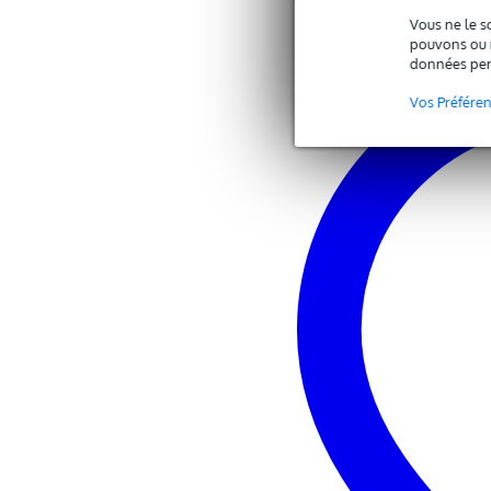
Vous ne le s
pouvons ou n
données per
Vos Préfére