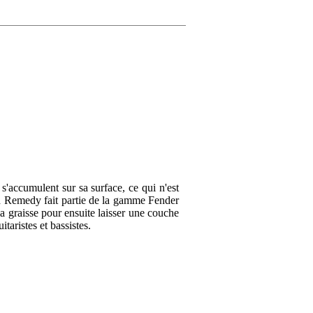
Donner votre avi
Votre nom
Avis d'autres p
Votre avis
Traduire tous les avis en 
Votre expérience
 s'accumulent sur sa surface, ce qui n'est
ard Remedy fait partie de la gamme Fender
 la graisse pour ensuite laisser une couche
Rene
9 décembre 2024
itaristes et bassistes.
5
A écrit ce qui suit à pro
Envoyer
Enorm goed product! Gema
Traduire cet avis en franç