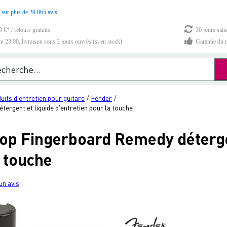
 sur plus de 29 065 avis
 €* / retours gratuits
30 jours sati
23:00, livraison sous 2 jours ouvrés (si en stock)
Garantie du m
uits d'entretien pour guitare
Fender
/
/
rgent et liquide d'entretien pour la touche
p Fingerboard Remedy détergen
a touche
un avis