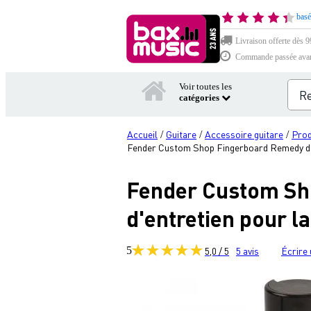
basé
Livraison offerte dès 99
Commande passée avant 
Voir toutes les
catégories
Accueil
Guitare
Accessoire guitare
Prod
/
/
/
Fender Custom Shop Fingerboard Remedy déte
Fender Custom Sho
d'entretien pour l
5
5,0 / 5
5
avis
Écrire 