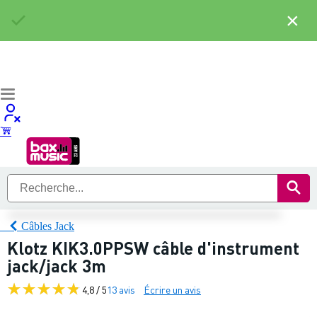
×
Câbles Jack
Klotz KIK3.0PPSW câble d'instrument
jack/jack 3m
4,8 / 5
13 avis
Écrire un avis