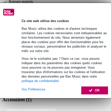
Retours gratuits
30 jours satisfait ou remboursé
Ce site web utilise des cookies
Klotz KIK3.0PPSW câble
Vous n'êtes pas sûr si le
Bax Music utilise des cookies et d'autres techniques
d'instrument jack/jack 3m
vous convient ?
similaires. Les cookies nécessaires sont indispensables au
bon fonctionnement du site. Nous aimerions également
Démarrer la vérification
placer des cookies pour offrir des fonctionnalités pour les
réseaux sociaux, personnaliser les publicités et analyser le
trafic sur notre site.
Informations
Vous ne le souhaitez pas ? Dans ce cas, vous pouvez
indiquer dans les paramètres des cookies quels cookies
câble d'instrument durable
nous pouvons ou ne pouvons pas enregistrer. Vous
pour guitare et clavier
trouverez plus d'informations sur les cookies et l'utilisation
des données personnelles par Bax Music dans notre
gaine ultra flexible
politique de confidentialité
.
Afficher toutes les caractéristiques du produit
Vos Préférences
OK
Accessoires (1)