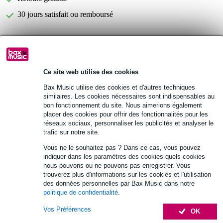
30 jours satisfait ou remboursé
Innox IVA MON-08 pieds de bureau
Vous n'êtes pas sûr si le
avec pince pour enceinte de monitoring (la paire)
vous
convient ?
Ce site web utilise des cookies
Démarrer la vérification
Bax Music utilise des cookies et d'autres techniques
similaires. Les cookies nécessaires sont indispensables au
bon fonctionnement du site. Nous aimerions également
Informations
placer des cookies pour offrir des fonctionnalités pour les
réseaux sociaux, personnaliser les publicités et analyser le
trafic sur notre site.
Innox IVA MON-08
pieds de bureau avec pince pour enceinte de monitoring (la paire)
Vous ne le souhaitez pas ? Dans ce cas, vous pouvez
indiquer dans les paramètres des cookies quels cookies
dimensions plateau : 23 x 23 cm
nous pouvons ou ne pouvons pas enregistrer. Vous
Afficher toutes les caractéristiques du produit
trouverez plus d'informations sur les cookies et l'utilisation
des données personnelles par Bax Music dans notre
politique de confidentialité
.
Accessoires (29)
Vos Préférences
OK