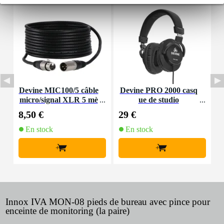
Devine MIC100/5 câble
Devine PRO 2000 casq
I
micro/signal XLR 5 mè
ue de studio
tres
8,50 €
29 €
1
En stock
En stock
+
+
Innox IVA MON-08 pieds de bureau avec pince pour
enceinte de monitoring (la paire)