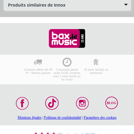
Produits similaires de Innox
Livraison offerte dès 99
Commande passée
30 jours satisfait ou
€* / Retours gratuits
avant 23:00, livraison
remboursé
sous 2 jours ouvrés (si
en stock)
BLOG
Mentions légales
|
Politique de confidentialité
|
Paramètres des cookies