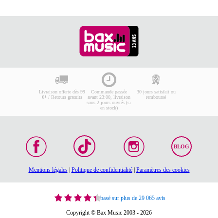
Livraison offerte dès 99
Commande passée
30 jours satisfait ou
€* / Retours gratuits
avant 23:00, livraison
remboursé
sous 2 jours ouvrés (si
en stock)
BLOG
Mentions légales
|
Politique de confidentialité
|
Paramètres des cookies
basé sur plus de 29 065 avis
Copyright © Bax Music 2003 - 2026