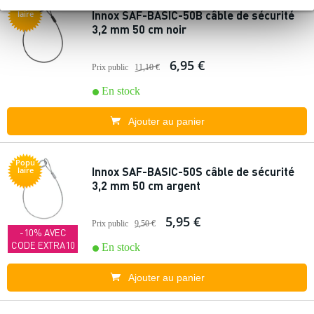
Popu
Innox SAF-BASIC-50B câble de sécurité
laire
3,2 mm 50 cm noir
6,95 €
Prix public
11,10 €
En stock
Ajouter au panier
Popu
Innox SAF-BASIC-50S câble de sécurité
laire
3,2 mm 50 cm argent
5,95 €
Prix public
9,50 €
-10% AVEC
CODE EXTRA10
En stock
Ajouter au panier